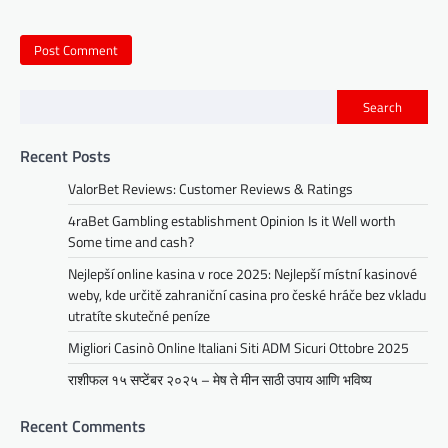
Search
Recent Posts
ValorBet Reviews: Customer Reviews & Ratings
4raBet Gambling establishment Opinion Is it Well worth
Some time and cash?
Nejlepší online kasina v roce 2025: Nejlepší místní kasinové
weby, kde určitě zahraniční casina pro české hráče bez vkladu
utratíte skutečné peníze
Migliori Casinò Online Italiani Siti ADM Sicuri Ottobre 2025
राशीफल १५ सप्टेंबर २०२५ – मेष ते मीन साठी उपाय आणि भविष्य
Recent Comments