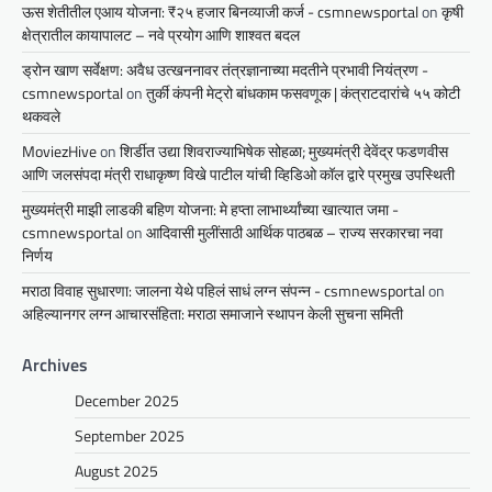
ऊस शेतीतील एआय योजना: ₹२५ हजार बिनव्याजी कर्ज - csmnewsportal
on
कृषी
क्षेत्रातील कायापालट – नवे प्रयोग आणि शाश्वत बदल
ड्रोन खाण सर्वेक्षण: अवैध उत्खननावर तंत्रज्ञानाच्या मदतीने प्रभावी नियंत्रण -
csmnewsportal
on
तुर्की कंपनी मेट्रो बांधकाम फसवणूक | कंत्राटदारांचे ५५ कोटी
थकवले
MoviezHive
on
शिर्डीत उद्या शिवराज्याभिषेक सोहळा; मुख्यमंत्री देवेंद्र फडणवीस
आणि जलसंपदा मंत्री राधाकृष्ण विखे पाटील यांची व्हिडिओ कॉल द्वारे प्रमुख उपस्थिती
मुख्यमंत्री माझी लाडकी बहिण योजना: मे हप्ता लाभार्थ्यांच्या खात्यात जमा -
csmnewsportal
on
आदिवासी मुलींसाठी आर्थिक पाठबळ – राज्य सरकारचा नवा
निर्णय
मराठा विवाह सुधारणा: जालना येथे पहिलं साधं लग्न संपन्न - csmnewsportal
on
अहिल्यानगर लग्न आचारसंहिता: मराठा समाजाने स्थापन केली सुचना समिती
Archives
December 2025
September 2025
August 2025