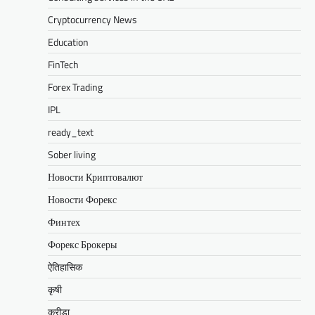
Cryptocurrency News
Education
FinTech
Forex Trading
IPL
ready_text
Sober living
Новости Криптовалют
Новости Форекс
Финтех
Форекс Брокеры
ऐतिहासिक
कृषी
क्रीडा