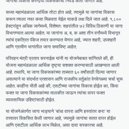
जागांचा विकास करणार्‍या विकसकांची निवड केली जाणार आहे.
सध्या महामंडळाला आर्थिक तोटा होत आहे, त्यामुळे या जागांचा विकास
करून त्याला नफा कसा मिळवता येईल याकडे लक्ष दिले जात आहे. १,८००
हेक्टरांहून अधिक जागेमध्ये, विशेषतः शहरांतील ७२ विविध ठिकाणी या जागा
विभागण्यात आल्या आहेत. या जागांना अ, ब, क अशा तीन वर्गांमध्ये विभागून
त्यांचं एकत्रित पॅकेज तयार करण्यात येणार आहे, ज्यात शहरी, उपशहरी
आणि ग्रामीण भागांतील जागा समाविष्ट आहेत.
परिवहन मंत्री प्रताप सरनाईक यांनी या योजनेबाबत सांगितले की, ही
योजना महामंडळाला आर्थिक दृष्ट्या सशक्त करण्यासाठी आखण्यात आली
आहे. तथापि, या जागा विकसकांच्या ताब्यात ६० वर्षांसाठी दिल्या जाणार
असल्याने या संदर्भात प्रशासन आणि राजकीय वर्तुळांत वेगवेगळ्या चर्चा सुरू
आहेत. काहींना भीती आहे की, एसटीच्या जागांचा विकास होईल का, किंवा
फक्त या जागा विकसकांच्या मालकीत जाऊन त्यांचा वापर फक्त
व्यावसायिक उद्दिष्टांसाठी होईल.
या योजनेअंतर्गत जागा भाड्याने ‘बांधा वापरा आणि हस्तांतर करा’ या
तत्त्वावर विकसित केली जाणार आहे, ज्यामुळे जागांचा सतत वापर होईल
आणि एसटीला आर्थिक लाभ मिळेल, असा दावा सरकारचा आहे.