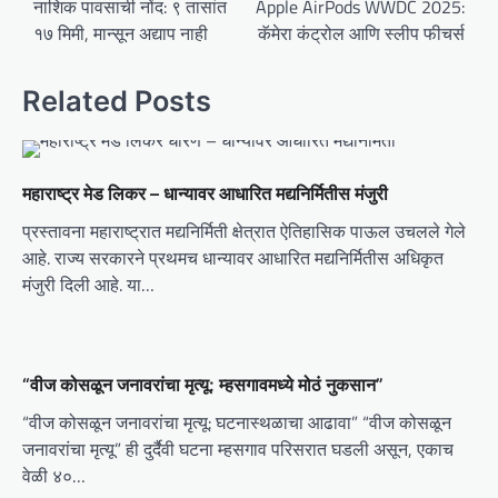
o
नाशिक पावसाची नोंद: ९ तासांत
Apple AirPods WWDC 2025:
१७ मिमी, मान्सून अद्याप नाही
कॅमेरा कंट्रोल आणि स्लीप फीचर्स
s
t
Related Posts
n
a
v
महाराष्ट्र मेड लिकर – धान्यावर आधारित मद्यनिर्मितीस मंजुरी
i
प्रस्तावना महाराष्ट्रात मद्यनिर्मिती क्षेत्रात ऐतिहासिक पाऊल उचलले गेले
g
आहे. राज्य सरकारने प्रथमच धान्यावर आधारित मद्यनिर्मितीस अधिकृत
a
मंजुरी दिली आहे. या…
t
i
o
“वीज कोसळून जनावरांचा मृत्यू: म्हसगावमध्ये मोठं नुकसान”
n
“वीज कोसळून जनावरांचा मृत्यू: घटनास्थळाचा आढावा” “वीज कोसळून
जनावरांचा मृत्यू” ही दुर्दैवी घटना म्हसगाव परिसरात घडली असून, एकाच
वेळी ४०…