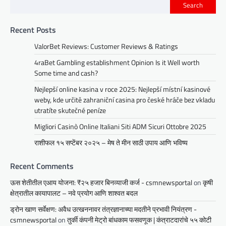
Search
Recent Posts
ValorBet Reviews: Customer Reviews & Ratings
4raBet Gambling establishment Opinion Is it Well worth
Some time and cash?
Nejlepší online kasina v roce 2025: Nejlepší místní kasinové
weby, kde určitě zahraniční casina pro české hráče bez vkladu
utratíte skutečné peníze
Migliori Casinò Online Italiani Siti ADM Sicuri Ottobre 2025
राशीफल १५ सप्टेंबर २०२५ – मेष ते मीन साठी उपाय आणि भविष्य
Recent Comments
ऊस शेतीतील एआय योजना: ₹२५ हजार बिनव्याजी कर्ज - csmnewsportal
on
कृषी
क्षेत्रातील कायापालट – नवे प्रयोग आणि शाश्वत बदल
ड्रोन खाण सर्वेक्षण: अवैध उत्खननावर तंत्रज्ञानाच्या मदतीने प्रभावी नियंत्रण -
csmnewsportal
on
तुर्की कंपनी मेट्रो बांधकाम फसवणूक | कंत्राटदारांचे ५५ कोटी