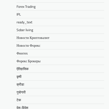
Forex Trading
IPL
ready_text
Sober living
Новости Криптовалют
Новости Форекс
Финтех
Форекс Брокеры
ऐतिहासिक
कृषी
क्रीडा
गुन्हेगारी
टेक
देश-विदेश