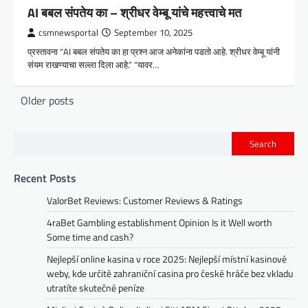
AI बबल संपतेय का – श्रीधर वेम्बू यांचे महत्त्वाचे मत
csmnewsportal
September 10, 2025
प्रस्तावना “AI बबल संपतेय का हा प्रश्न आज अनेकांना पडतो आहे. श्रीधर वेम्बू यांनी
संयम राखण्याचा सल्ला दिला आहे.” “यावर…
P
Older posts
o
s
Search
t
s
Recent Posts
n
ValorBet Reviews: Customer Reviews & Ratings
a
4raBet Gambling establishment Opinion Is it Well worth
Some time and cash?
v
Nejlepší online kasina v roce 2025: Nejlepší místní kasinové
i
weby, kde určitě zahraniční casina pro české hráče bez vkladu
g
utratíte skutečné peníze