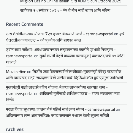
a
Migliori Casinò Online Italiani Siti ADM Sicuri Ottobre 2025
t
राशीफल १५ सप्टेंबर २०२५ – मेष ते मीन साठी उपाय आणि भविष्य
i
Recent Comments
o
ऊस शेतीतील एआय योजना: ₹२५ हजार बिनव्याजी कर्ज - csmnewsportal
on
कृषी
n
क्षेत्रातील कायापालट – नवे प्रयोग आणि शाश्वत बदल
ड्रोन खाण सर्वेक्षण: अवैध उत्खननावर तंत्रज्ञानाच्या मदतीने प्रभावी नियंत्रण -
csmnewsportal
on
तुर्की कंपनी मेट्रो बांधकाम फसवणूक | कंत्राटदारांचे ५५ कोटी
थकवले
MoviezHive
on
शिर्डीत उद्या शिवराज्याभिषेक सोहळा; मुख्यमंत्री देवेंद्र फडणवीस
आणि जलसंपदा मंत्री राधाकृष्ण विखे पाटील यांची व्हिडिओ कॉल द्वारे प्रमुख उपस्थिती
मुख्यमंत्री माझी लाडकी बहिण योजना: मे हप्ता लाभार्थ्यांच्या खात्यात जमा -
csmnewsportal
on
आदिवासी मुलींसाठी आर्थिक पाठबळ – राज्य सरकारचा नवा
निर्णय
मराठा विवाह सुधारणा: जालना येथे पहिलं साधं लग्न संपन्न - csmnewsportal
on
अहिल्यानगर लग्न आचारसंहिता: मराठा समाजाने स्थापन केली सुचना समिती
Archives