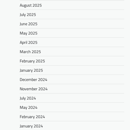
August 2025
July 2025
June 2025
May 2025
April 2025
March 2025
February 2025
January 2025
December 2024
November 2024
July 2024
May 2024
February 2024
January 2024