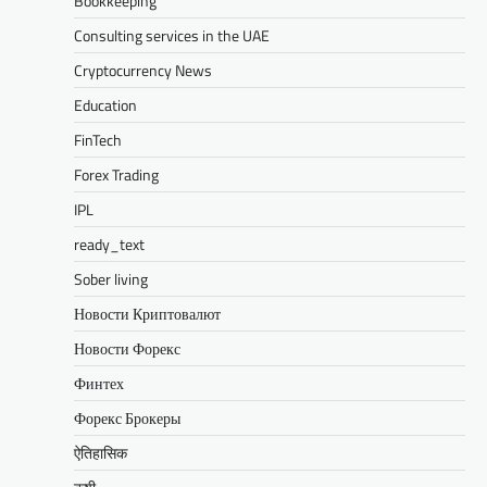
Bookkeeping
Consulting services in the UAE
Cryptocurrency News
Education
FinTech
Forex Trading
IPL
ready_text
Sober living
Новости Криптовалют
Новости Форекс
Финтех
Форекс Брокеры
ऐतिहासिक