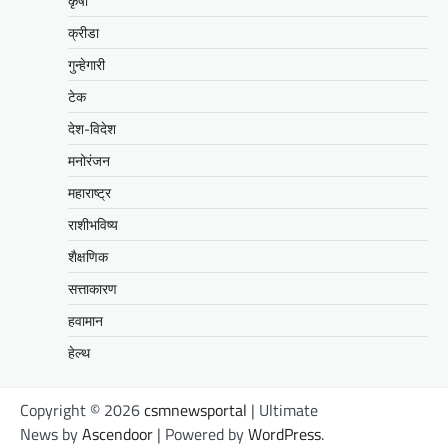
कृषी
क्रीडा
गुन्हेगारी
टेक
देश-विदेश
मनोरंजन
महाराष्ट्र
राशीभविष्य
शैक्षणिक
सत्ताकारण
हवामान
हेल्थ
Copyright © 2026
csmnewsportal
| Ultimate
News by
Ascendoor
| Powered by
WordPress
.