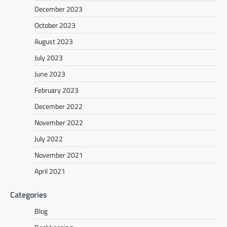
December 2023
October 2023
August 2023
July 2023
June 2023
February 2023
December 2022
November 2022
July 2022
November 2021
April 2021
Categories
Blog