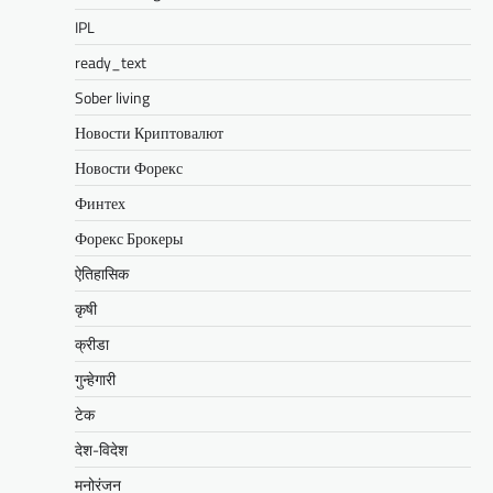
IPL
ready_text
Sober living
Новости Криптовалют
Новости Форекс
Финтех
Форекс Брокеры
ऐतिहासिक
कृषी
क्रीडा
गुन्हेगारी
टेक
देश-विदेश
मनोरंजन