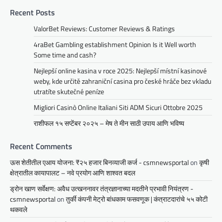
Recent Posts
ValorBet Reviews: Customer Reviews & Ratings
4raBet Gambling establishment Opinion Is it Well worth
Some time and cash?
Nejlepší online kasina v roce 2025: Nejlepší místní kasinové
weby, kde určitě zahraniční casina pro české hráče bez vkladu
utratíte skutečné peníze
Migliori Casinò Online Italiani Siti ADM Sicuri Ottobre 2025
राशीफल १५ सप्टेंबर २०२५ – मेष ते मीन साठी उपाय आणि भविष्य
Recent Comments
ऊस शेतीतील एआय योजना: ₹२५ हजार बिनव्याजी कर्ज - csmnewsportal
on
कृषी
क्षेत्रातील कायापालट – नवे प्रयोग आणि शाश्वत बदल
ड्रोन खाण सर्वेक्षण: अवैध उत्खननावर तंत्रज्ञानाच्या मदतीने प्रभावी नियंत्रण -
csmnewsportal
on
तुर्की कंपनी मेट्रो बांधकाम फसवणूक | कंत्राटदारांचे ५५ कोटी
थकवले