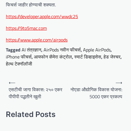
फिचर्स जाहीर होण्याची शक्यता.
https://developer.apple.com/wwdc25
https://9to5mac.com
https://www.apple.com/airpods
Tagged
AI तंत्रज्ञान
,
AirPods नवीन फीचर्स
,
Apple AirPods
,
iPhone फीचर्स
,
आयफोन कॅमेरा कंट्रोल
,
स्मार्ट डिव्हाइसेस
,
हेड जेस्चर
,
हेल्थ टेक्नॉलॉजी
P
⟵
⟶
o
एसटीची जागा विकास: २५० एकर
नोएडा औद्योगिक विकास योजना:
पीपीपी पद्धतीने खुली
5000 एकर प्रकल्प
s
t
Related Posts
n
a