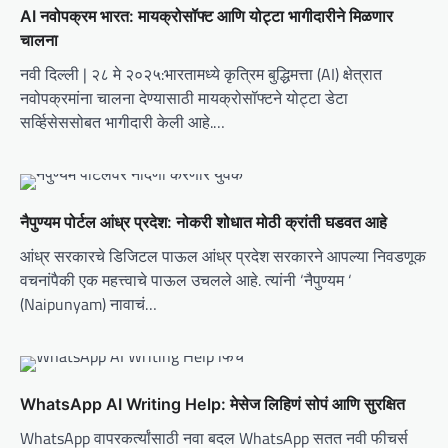
v
AI नवोपक्रम भारत: मायक्रोसॉफ्ट आणि योट्टा भागीदारीने मिळणार
i
चालना
g
नवी दिल्ली | २८ मे २०२५:भारतामध्ये कृत्रिम बुद्धिमत्ता (AI) क्षेत्रात
नवोपक्रमांना चालना देण्यासाठी मायक्रोसॉफ्टने योट्टा डेटा
a
सर्व्हिसेससोबत भागीदारी केली आहे.…
t
i
o
नैपुण्यम पोर्टल आंध्र प्रदेश: नोकरी शोधात मोठी क्रांती घडवत आहे
n
आंध्र सरकारचे डिजिटल पाऊल आंध्र प्रदेश सरकारने आपल्या निवडणूक
वचनांपैकी एक महत्त्वाचे पाऊल उचलले आहे. त्यांनी ‘नैपुण्यम ‘
(Naipunyam) नावाचं…
WhatsApp AI Writing Help: मेसेज लिहिणं सोपं आणि सुरक्षित
WhatsApp वापरकर्त्यांसाठी नवा बदल WhatsApp सतत नवी फीचर्स