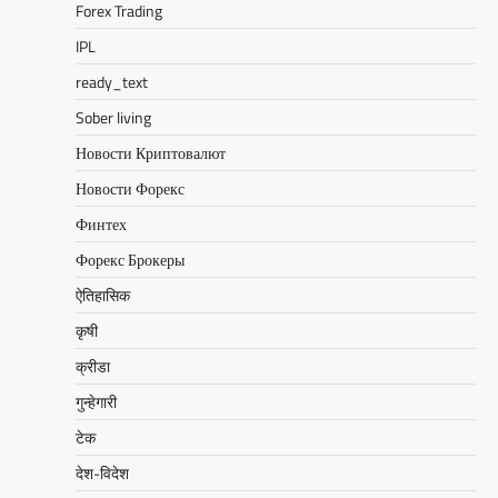
Forex Trading
IPL
ready_text
Sober living
Новости Криптовалют
Новости Форекс
Финтех
Форекс Брокеры
ऐतिहासिक
कृषी
क्रीडा
गुन्हेगारी
टेक
देश-विदेश