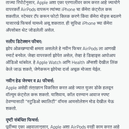
ताज्या रिपोर्टनुसार, Apple अशा एका प्रणालीवर काम करत आहे ज्यायोगे
वापरकर्ते AirPods वापरून त्यांच्या iPhone चा कॅमेरा कंट्रोल करू
शकतील. स्टेमवर टॅप करून फोटो क्लिक करणे किंवा कॅमेरा मोड्स बदलणे
यासारखे फिचर्स यामध्ये असू शकतात. ही सुविधा iPhone च्या कॅमेरा
अ‍ॅपसोबत थेट जोडलेली असेल.
स्लीप डिटेक्शन फीचर:
झोप ओळखण्याची क्षमता असलेले हे नवीन फिचर AirPods ला आणखी
स्मार्ट बनवेल. जेव्हा वापरकर्ता झोपेत असेल, तेव्हा हे डिव्हाइस आपोआप
ऑडिओ थांबवेल. हे Apple Watch आणि Health अ‍ॅप्सशी देखील लिंक
केले जाऊ शकते, जेणेकरून झोपेचा दर्जा अचूक मोजता येईल.
नवीन हेड जेस्चर व AI फीचर्स:
Apple असेही तंत्रज्ञान विकसित करत आहे ज्यात युजर डोके हलवून
वॉल्युम कंट्रोल करू शकतो. याशिवाय, कॉल दरम्यान आवाज स्पष्ट
ठेवण्यासाठी “स्टुडिओ क्वालिटी” वॉयस आयसोलेशन मोड देखील येऊ
शकतो.
दृष्टी संबंधित फिचर्स:
पूर्वीच्या एका अहवालानुसार, Apple अशा AirPods वरही काम करत आहे