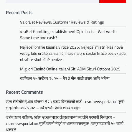
Recent Posts
ValorBet Reviews: Customer Reviews & Ratings
4raBet Gambling establishment Opinion Is it Well worth
Some time and cash?
Nejlepší online kasina v roce 2025: Nejlepší místní kasinové
weby, kde určitě zahraniční casina pro české hráče bez vkladu
utratíte skutečné peníze
Migliori Casinò Online Italiani Siti ADM Sicuri Ottobre 2025
राशीफल १५ सप्टेंबर २०२५ – मेष ते मीन साठी उपाय आणि भविष्य
Recent Comments
ऊस शेतीतील एआय योजना: ₹२५ हजार बिनव्याजी कर्ज - csmnewsportal
on
कृषी
क्षेत्रातील कायापालट – नवे प्रयोग आणि शाश्वत बदल
ड्रोन खाण सर्वेक्षण: अवैध उत्खननावर तंत्रज्ञानाच्या मदतीने प्रभावी नियंत्रण -
csmnewsportal
on
तुर्की कंपनी मेट्रो बांधकाम फसवणूक | कंत्राटदारांचे ५५ कोटी
थकवले