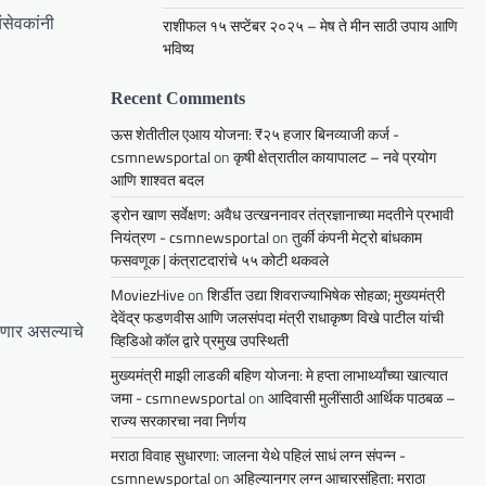
ंसेवकांनी
राशीफल १५ सप्टेंबर २०२५ – मेष ते मीन साठी उपाय आणि
भविष्य
Recent Comments
ऊस शेतीतील एआय योजना: ₹२५ हजार बिनव्याजी कर्ज -
csmnewsportal
on
कृषी क्षेत्रातील कायापालट – नवे प्रयोग
आणि शाश्वत बदल
ड्रोन खाण सर्वेक्षण: अवैध उत्खननावर तंत्रज्ञानाच्या मदतीने प्रभावी
नियंत्रण - csmnewsportal
on
तुर्की कंपनी मेट्रो बांधकाम
फसवणूक | कंत्राटदारांचे ५५ कोटी थकवले
MoviezHive
on
शिर्डीत उद्या शिवराज्याभिषेक सोहळा; मुख्यमंत्री
देवेंद्र फडणवीस आणि जलसंपदा मंत्री राधाकृष्ण विखे पाटील यांची
णार असल्याचे
व्हिडिओ कॉल द्वारे प्रमुख उपस्थिती
मुख्यमंत्री माझी लाडकी बहिण योजना: मे हप्ता लाभार्थ्यांच्या खात्यात
जमा - csmnewsportal
on
आदिवासी मुलींसाठी आर्थिक पाठबळ –
राज्य सरकारचा नवा निर्णय
मराठा विवाह सुधारणा: जालना येथे पहिलं साधं लग्न संपन्न -
csmnewsportal
on
अहिल्यानगर लग्न आचारसंहिता: मराठा