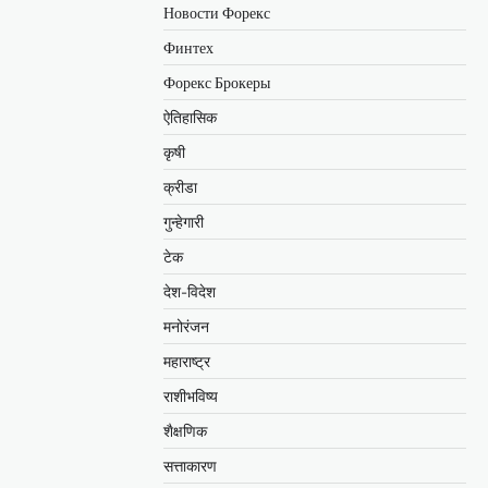
Новости Форекс
Финтех
Форекс Брокеры
ऐतिहासिक
कृषी
क्रीडा
गुन्हेगारी
टेक
देश-विदेश
मनोरंजन
महाराष्ट्र
राशीभविष्य
शैक्षणिक
सत्ताकारण