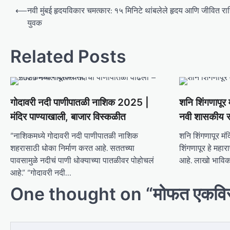
P
⟵
नवी मुंबई हृदयविकार चमत्कार: १५ मिनिटे थांबलेले हृदय आणि जीवित रा
o
युवक
s
Related Posts
t
n
a
v
गोदावरी नदी पाणीपातळी नाशिक 2025 |
शनि शिंगणापूर 
मंदिर पाण्याखाली, बाजार विस्कळीत
नवी शासकीय स
i
g
“नाशिकमध्ये गोदावरी नदी पाणीपातळी नाशिक
शनि शिंगणापूर मं
शहरासाठी धोका निर्माण करत आहे. सततच्या
शिंगणापूर हे महाराष
a
पावसामुळे नदीचं पाणी धोक्याच्या पातळीवर पोहोचलं
आहे. लाखो भाविक 
t
आहे.” “गोदावरी नदी…
i
One thought on “
मोफत एकविरा
o
n