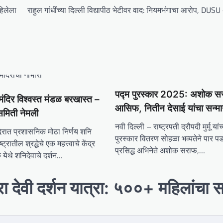
हिलेला
राहुल गांधींच्या दिल्ली विद्यापीठ भेटीवर वाद: नियमभंगाचा आरोप, DUSU अध
पद्म पुरस्कार 2025: अशोक सर
मंदिर विश्वस्त मंडळ बरखास्त –
आसिफ, नितीन देसाई यांचा सन्म
मिती नेमली
नवी दिल्ली – राष्ट्रपती द्रौपदी मुर्मू यांच
दिरात प्रशासनिक मोठा निर्णय शनि
पुरस्कार वितरण सोहळा भव्यतेने पार पड
्ट्रातील श्रद्धेचे एक महत्त्वाचे केंद्र
प्रसिद्ध अभिनेते अशोक सराफ,…
येथे शनिदेवाचे दर्शन…
 देवी दर्शन यात्रा: ५००+ महिलांचा 