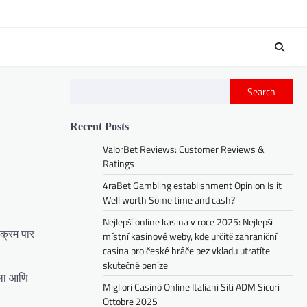
Search
Recent Posts
ValorBet Reviews: Customer Reviews &
Ratings
4raBet Gambling establishment Opinion Is it
Well worth Some time and cash?
Nejlepší online kasina v roce 2025: Nejlepší
पक्रम पार
místní kasinové weby, kde určitě zahraniční
casina pro české hráče bez vkladu utratíte
skutečné peníze
िला आणि
Migliori Casinò Online Italiani Siti ADM Sicuri
Ottobre 2025