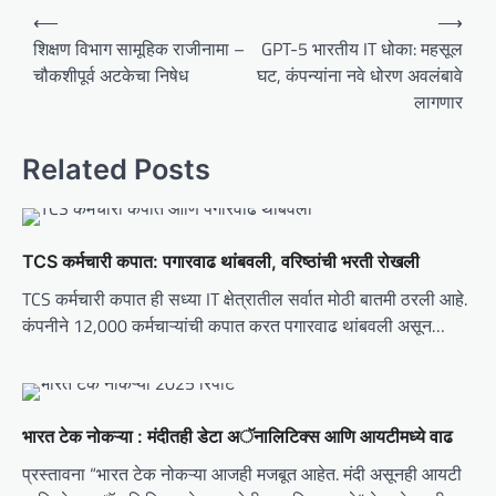
P
⟵
⟶
o
शिक्षण विभाग सामूहिक राजीनामा –
GPT-5 भारतीय IT धोका: महसूल
चौकशीपूर्व अटकेचा निषेध
घट, कंपन्यांना नवे धोरण अवलंबावे
s
लागणार
t
n
Related Posts
a
v
i
TCS कर्मचारी कपात: पगारवाढ थांबवली, वरिष्ठांची भरती रोखली
g
TCS कर्मचारी कपात ही सध्या IT क्षेत्रातील सर्वात मोठी बातमी ठरली आहे.
a
कंपनीने 12,000 कर्मचाऱ्यांची कपात करत पगारवाढ थांबवली असून…
t
i
o
भारत टेक नोकऱ्या : मंदीतही डेटा अॅनालिटिक्स आणि आयटीमध्ये वाढ
n
प्रस्तावना “भारत टेक नोकऱ्या आजही मजबूत आहेत. मंदी असूनही आयटी