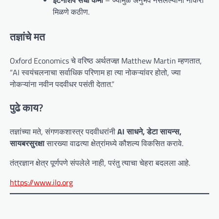
इंटर्नशिप संधी कमी
– ज्यामुळे अनुभव नसलेल्यांना नोकरी
मिळणे कठीण.
तज्ञांचे मत
Oxford Economics चे वरिष्ठ अर्थतज्ज्ञ Matthew Martin म्हणतात,
“AI स्वयंचलनाचा सर्वाधिक परिणाम हा त्या नोकऱ्यांवर होतो, ज्या
नोकऱ्यांना नवीन पदवीधर पसंती देतात.”
पुढे काय?
तज्ञांच्या मते, संगणकशास्त्र पदवीधरांनी
AI साधने, डेटा सायन्स,
सायबरसुरक्षा
सारख्या वाढत्या क्षेत्रांमध्ये कौशल्य विकसित करावे.
तंत्रज्ञान क्षेत्र पूर्णपणे संपलेले नाही, परंतु त्याचा चेहरा बदलला आहे.
https://www.ilo.org