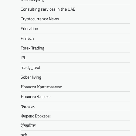
Consulting services in the UAE
Cryptocurrency News
Education
FinTech
Forex Trading
IPL
ready_text
Sober living
Новости Криптовалют
Новости Форекс
Финтех
Форекс Брокеры
ऐतिहासिक
कृषी