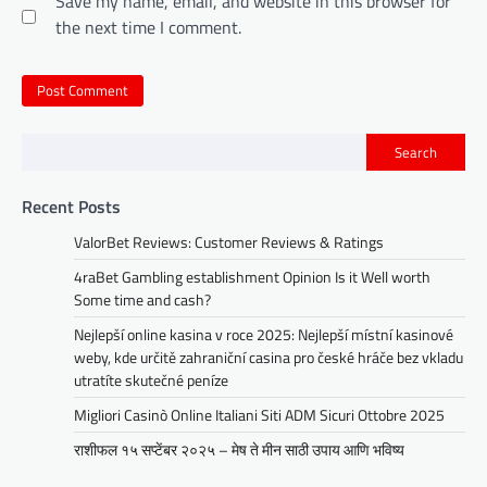
Save my name, email, and website in this browser for
the next time I comment.
Search
Recent Posts
ValorBet Reviews: Customer Reviews & Ratings
4raBet Gambling establishment Opinion Is it Well worth
Some time and cash?
Nejlepší online kasina v roce 2025: Nejlepší místní kasinové
weby, kde určitě zahraniční casina pro české hráče bez vkladu
utratíte skutečné peníze
Migliori Casinò Online Italiani Siti ADM Sicuri Ottobre 2025
राशीफल १५ सप्टेंबर २०२५ – मेष ते मीन साठी उपाय आणि भविष्य