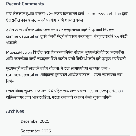
Recent Comments
ऊस शेतीतील एआय योजना: ₹२५ हजार बिनव्याजी कर्ज - csmnewsportal
on
कृषी
क्षेत्रातील कायापालट – नवे प्रयोग आणि शाश्वत बदल
ड्रोन खाण सर्वेक्षण: अवैध उत्खननावर तंत्रज्ञानाच्या मदतीने प्रभावी नियंत्रण -
csmnewsportal
on
तुर्की कंपनी मेट्रो बांधकाम फसवणूक | कंत्राटदारांचे ५५ कोटी
थकवले
MoviezHive
on
शिर्डीत उद्या शिवराज्याभिषेक सोहळा; मुख्यमंत्री देवेंद्र फडणवीस
आणि जलसंपदा मंत्री राधाकृष्ण विखे पाटील यांची व्हिडिओ कॉल द्वारे प्रमुख उपस्थिती
मुख्यमंत्री माझी लाडकी बहिण योजना: मे हप्ता लाभार्थ्यांच्या खात्यात जमा -
csmnewsportal
on
आदिवासी मुलींसाठी आर्थिक पाठबळ – राज्य सरकारचा नवा
निर्णय
मराठा विवाह सुधारणा: जालना येथे पहिलं साधं लग्न संपन्न - csmnewsportal
on
अहिल्यानगर लग्न आचारसंहिता: मराठा समाजाने स्थापन केली सुचना समिती
Archives
December 2025
September 2025