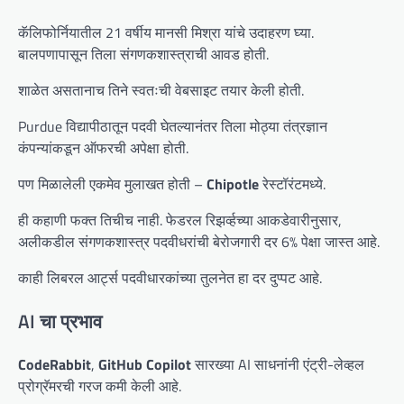
कॅलिफोर्नियातील 21 वर्षीय मानसी मिश्रा यांचे उदाहरण घ्या.
बालपणापासून तिला संगणकशास्त्राची आवड होती.
शाळेत असतानाच तिने स्वतःची वेबसाइट तयार केली होती.
Purdue विद्यापीठातून पदवी घेतल्यानंतर तिला मोठ्या तंत्रज्ञान
कंपन्यांकडून ऑफरची अपेक्षा होती.
पण मिळालेली एकमेव मुलाखत होती –
Chipotle
रेस्टॉरंटमध्ये.
ही कहाणी फक्त तिचीच नाही. फेडरल रिझर्व्हच्या आकडेवारीनुसार,
अलीकडील संगणकशास्त्र पदवीधरांची बेरोजगारी दर 6% पेक्षा जास्त आहे.
काही लिबरल आर्ट्स पदवीधारकांच्या तुलनेत हा दर दुप्पट आहे.
AI चा प्रभाव
CodeRabbit
,
GitHub Copilot
सारख्या AI साधनांनी एंट्री-लेव्हल
प्रोग्रॅमरची गरज कमी केली आहे.