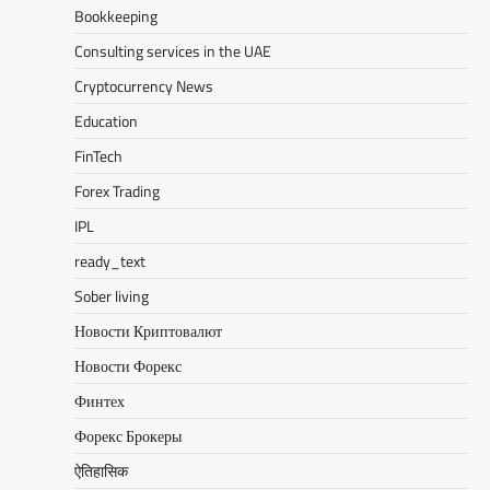
Bookkeeping
Consulting services in the UAE
Cryptocurrency News
Education
FinTech
Forex Trading
IPL
ready_text
Sober living
Новости Криптовалют
Новости Форекс
Финтех
Форекс Брокеры
ऐतिहासिक