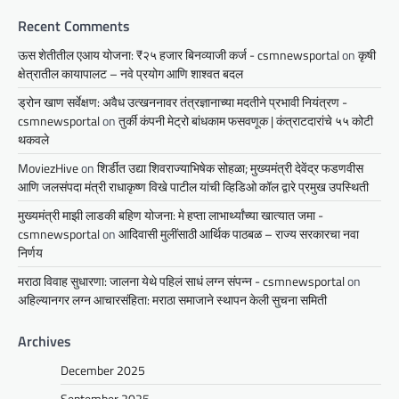
Recent Comments
ऊस शेतीतील एआय योजना: ₹२५ हजार बिनव्याजी कर्ज - csmnewsportal
on
कृषी
क्षेत्रातील कायापालट – नवे प्रयोग आणि शाश्वत बदल
ड्रोन खाण सर्वेक्षण: अवैध उत्खननावर तंत्रज्ञानाच्या मदतीने प्रभावी नियंत्रण -
csmnewsportal
on
तुर्की कंपनी मेट्रो बांधकाम फसवणूक | कंत्राटदारांचे ५५ कोटी
थकवले
MoviezHive
on
शिर्डीत उद्या शिवराज्याभिषेक सोहळा; मुख्यमंत्री देवेंद्र फडणवीस
आणि जलसंपदा मंत्री राधाकृष्ण विखे पाटील यांची व्हिडिओ कॉल द्वारे प्रमुख उपस्थिती
मुख्यमंत्री माझी लाडकी बहिण योजना: मे हप्ता लाभार्थ्यांच्या खात्यात जमा -
csmnewsportal
on
आदिवासी मुलींसाठी आर्थिक पाठबळ – राज्य सरकारचा नवा
निर्णय
मराठा विवाह सुधारणा: जालना येथे पहिलं साधं लग्न संपन्न - csmnewsportal
on
अहिल्यानगर लग्न आचारसंहिता: मराठा समाजाने स्थापन केली सुचना समिती
Archives
December 2025
September 2025