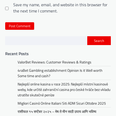
Save my name, email, and website in this browser for
the next time I comment.
Search
Recent Posts
ValorBet Reviews: Customer Reviews & Ratings
4raBet Gambling establishment Opinion Is it Well worth
Some time and cash?
Nejlepší online kasina v roce 2025: Nejlepší místní kasinové
weby, kde určitě zahraniční casina pro české hráče bez vkladu
utratíte skutečné peníze
Migliori Casinò Online Italiani Siti ADM Sicuri Ottobre 2025
राशीफल १५ सप्टेंबर २०२५ – मेष ते मीन साठी उपाय आणि भविष्य