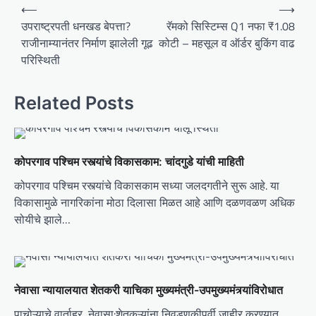
P
⟵
⟶
o
उपराष्ट्रपती धनखड बेपत्ता?
रॅमको सिस्टिम्स Q1 नफा ₹1.08
राजीनाम्यानंतर निर्माण झालेली गूढ
कोटी – महसूल व ऑर्डर बुकिंग वाढ
s
परिस्थिती
t
n
Related Posts
a
v
i
कोपरगाव पश्चिम रस्त्यांचे विकासकाम: चांदगुडे यांची माहिती
g
कोपरगाव पश्चिम रस्त्यांचे विकासकाम सध्या जलदगतीने सुरू आहे. या
a
विकासामुळे नागरिकांना मोठा दिलासा मिळत आहे आणि दळणवळण अधिक
t
सोयीचे झाले…
i
o
n
नेवासा न्यायालयात शेतकरी याचिका मुख्यमंत्री-उपमुख्यमंत्र्यांविरोधात
पाचोऱ्याचे वार्ताहर, नेवासा:शेतकऱ्यांना निवडणुकीपूर्वी जाहीर करण्यात