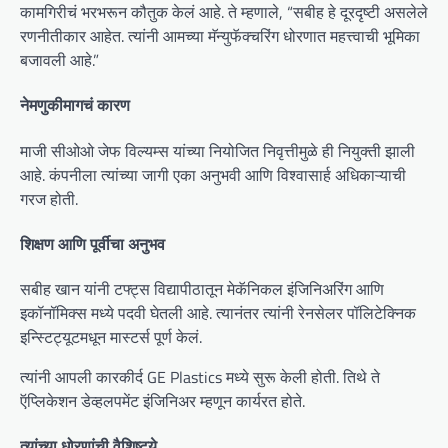
कामगिरीचं भरभरून कौतुक केलं आहे. ते म्हणाले, “सबीह हे दूरदृष्टी असलेले
रणनीतीकार आहेत. त्यांनी आमच्या मॅन्युफॅक्चरिंग धोरणात महत्त्वाची भूमिका
बजावली आहे.”
नेमणुकीमागचं कारण
माजी सीओओ जेफ विल्यम्स यांच्या नियोजित निवृत्तीमुळे ही नियुक्ती झाली
आहे. कंपनीला त्यांच्या जागी एका अनुभवी आणि विश्वासार्ह अधिकाऱ्याची
गरज होती.
शिक्षण आणि पूर्वीचा अनुभव
सबीह खान यांनी टफ्ट्स विद्यापीठातून मेकॅनिकल इंजिनिअरिंग आणि
इकॉनॉमिक्स मध्ये पदवी घेतली आहे. त्यानंतर त्यांनी रेनसेलर पॉलिटेक्निक
इन्स्टिट्यूटमधून मास्टर्स पूर्ण केलं.
त्यांनी आपली कारकीर्द GE Plastics मध्ये सुरू केली होती. तिथे ते
ऍप्लिकेशन डेव्हलपमेंट इंजिनिअर म्हणून कार्यरत होते.
त्यांच्या धोरणांची वैशिष्ट्ये