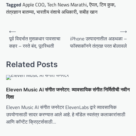
Tagged
Apple COO
,
Tech News Marathi
,
ऍपल
,
टिम कुक
,
तंत्रज्ञान बातम्या
,
भारतीय वंशाचे अधिकारी
,
सबीह खान
P
⟵
⟶
o
पूर्व विदर्भात मुसळधार पावसाचा
iPhone उत्पादनातील अडथळा –
कहर – रस्ते बंद, पूरस्थिती
फॉक्सकॉनने तंत्रज्ञ परत बोलावले
s
t
Related Posts
n
a
v
Eleven Music AI संगीत जनरेटर: व्यावसायिक संगीत निर्मितीची नवीन
i
दिशा
g
Eleven Music AI संगीत जनरेटर ElevenLabs द्वारे व्यावसायिक
a
उपयोगासाठी सादर करण्यात आले आहे. हे मॉडेल स्वतंत्र कलाकारांसाठी
t
आणि कॉन्टेंट क्रिएटर्ससाठी…
i