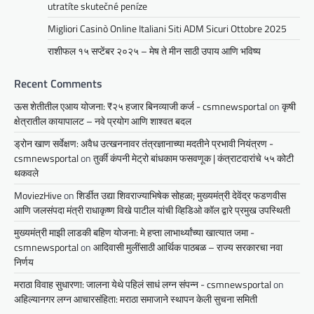
utratíte skutečné peníze
Migliori Casinò Online Italiani Siti ADM Sicuri Ottobre 2025
राशीफल १५ सप्टेंबर २०२५ – मेष ते मीन साठी उपाय आणि भविष्य
Recent Comments
ऊस शेतीतील एआय योजना: ₹२५ हजार बिनव्याजी कर्ज - csmnewsportal
on
कृषी
क्षेत्रातील कायापालट – नवे प्रयोग आणि शाश्वत बदल
ड्रोन खाण सर्वेक्षण: अवैध उत्खननावर तंत्रज्ञानाच्या मदतीने प्रभावी नियंत्रण -
csmnewsportal
on
तुर्की कंपनी मेट्रो बांधकाम फसवणूक | कंत्राटदारांचे ५५ कोटी
थकवले
MoviezHive
on
शिर्डीत उद्या शिवराज्याभिषेक सोहळा; मुख्यमंत्री देवेंद्र फडणवीस
आणि जलसंपदा मंत्री राधाकृष्ण विखे पाटील यांची व्हिडिओ कॉल द्वारे प्रमुख उपस्थिती
मुख्यमंत्री माझी लाडकी बहिण योजना: मे हप्ता लाभार्थ्यांच्या खात्यात जमा -
csmnewsportal
on
आदिवासी मुलींसाठी आर्थिक पाठबळ – राज्य सरकारचा नवा
निर्णय
मराठा विवाह सुधारणा: जालना येथे पहिलं साधं लग्न संपन्न - csmnewsportal
on
अहिल्यानगर लग्न आचारसंहिता: मराठा समाजाने स्थापन केली सुचना समिती