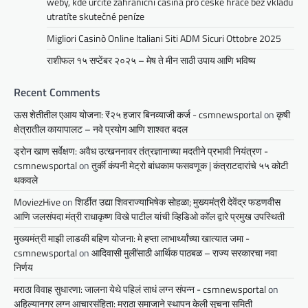
weby, kde určitě zahraniční casina pro české hráče bez vkladu
utratíte skutečné peníze
Migliori Casinò Online Italiani Siti ADM Sicuri Ottobre 2025
राशीफल १५ सप्टेंबर २०२५ – मेष ते मीन साठी उपाय आणि भविष्य
Recent Comments
ऊस शेतीतील एआय योजना: ₹२५ हजार बिनव्याजी कर्ज - csmnewsportal
on
कृषी
क्षेत्रातील कायापालट – नवे प्रयोग आणि शाश्वत बदल
ड्रोन खाण सर्वेक्षण: अवैध उत्खननावर तंत्रज्ञानाच्या मदतीने प्रभावी नियंत्रण -
csmnewsportal
on
तुर्की कंपनी मेट्रो बांधकाम फसवणूक | कंत्राटदारांचे ५५ कोटी
थकवले
MoviezHive
on
शिर्डीत उद्या शिवराज्याभिषेक सोहळा; मुख्यमंत्री देवेंद्र फडणवीस
आणि जलसंपदा मंत्री राधाकृष्ण विखे पाटील यांची व्हिडिओ कॉल द्वारे प्रमुख उपस्थिती
मुख्यमंत्री माझी लाडकी बहिण योजना: मे हप्ता लाभार्थ्यांच्या खात्यात जमा -
csmnewsportal
on
आदिवासी मुलींसाठी आर्थिक पाठबळ – राज्य सरकारचा नवा
निर्णय
मराठा विवाह सुधारणा: जालना येथे पहिलं साधं लग्न संपन्न - csmnewsportal
on
अहिल्यानगर लग्न आचारसंहिता: मराठा समाजाने स्थापन केली सुचना समिती