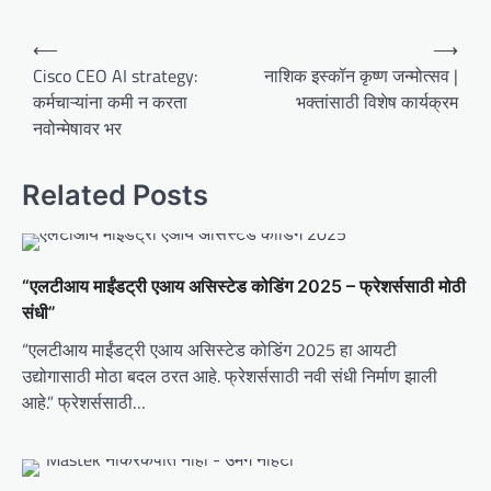
P
⟵
⟶
o
Cisco CEO AI strategy:
नाशिक इस्कॉन कृष्ण जन्मोत्सव |
कर्मचाऱ्यांना कमी न करता
भक्तांसाठी विशेष कार्यक्रम
s
नवोन्मेषावर भर
t
n
Related Posts
a
v
i
“एलटीआय माईंडट्री एआय असिस्टेड कोडिंग 2025 – फ्रेशर्ससाठी मोठी
g
संधी”
a
“एलटीआय माईंडट्री एआय असिस्टेड कोडिंग 2025 हा आयटी
t
उद्योगासाठी मोठा बदल ठरत आहे. फ्रेशर्ससाठी नवी संधी निर्माण झाली
आहे.” फ्रेशर्ससाठी…
i
o
n