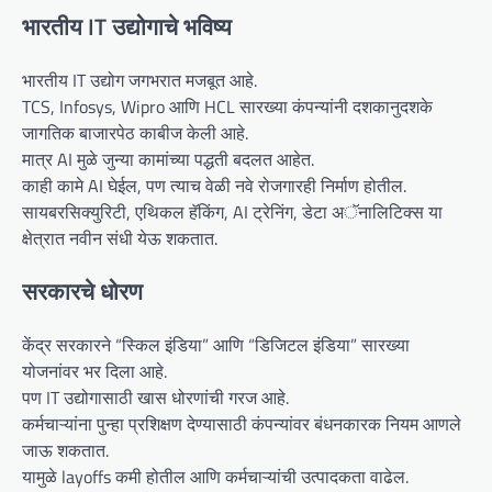
भारतीय IT उद्योगाचे भविष्य
भारतीय IT उद्योग जगभरात मजबूत आहे.
TCS, Infosys, Wipro आणि HCL सारख्या कंपन्यांनी दशकानुदशके
जागतिक बाजारपेठ काबीज केली आहे.
मात्र AI मुळे जुन्या कामांच्या पद्धती बदलत आहेत.
काही कामे AI घेईल, पण त्याच वेळी नवे रोजगारही निर्माण होतील.
सायबरसिक्युरिटी, एथिकल हॅकिंग, AI ट्रेनिंग, डेटा अॅनालिटिक्स या
क्षेत्रात नवीन संधी येऊ शकतात.
सरकारचे धोरण
केंद्र सरकारने “स्किल इंडिया” आणि “डिजिटल इंडिया” सारख्या
योजनांवर भर दिला आहे.
पण IT उद्योगासाठी खास धोरणांची गरज आहे.
कर्मचाऱ्यांना पुन्हा प्रशिक्षण देण्यासाठी कंपन्यांवर बंधनकारक नियम आणले
जाऊ शकतात.
यामुळे layoffs कमी होतील आणि कर्मचाऱ्यांची उत्पादकता वाढेल.