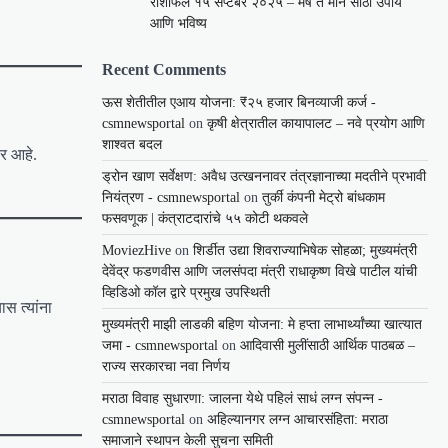
राशीफल १५ सप्टेंबर २०२५ – मेष ते मीन साठी उपाय
आणि भविष्य
Recent Comments
ऊस शेतीतील एआय योजना: ₹२५ हजार बिनव्याजी कर्ज -
csmnewsportal
on
कृषी क्षेत्रातील कायापालट – नवे प्रयोग आणि
शाश्वत बदल
ार आहे.
ड्रोन खाण सर्वेक्षण: अवैध उत्खननावर तंत्रज्ञानाच्या मदतीने प्रभावी
नियंत्रण - csmnewsportal
on
तुर्की कंपनी मेट्रो बांधकाम
फसवणूक | कंत्राटदारांचे ५५ कोटी थकवले
MoviezHive
on
शिर्डीत उद्या शिवराज्याभिषेक सोहळा; मुख्यमंत्री
देवेंद्र फडणवीस आणि जलसंपदा मंत्री राधाकृष्ण विखे पाटील यांची
व्हिडिओ कॉल द्वारे प्रमुख उपस्थिती
स त्यांना
मुख्यमंत्री माझी लाडकी बहिण योजना: मे हप्ता लाभार्थ्यांच्या खात्यात
जमा - csmnewsportal
on
आदिवासी मुलींसाठी आर्थिक पाठबळ –
राज्य सरकारचा नवा निर्णय
मराठा विवाह सुधारणा: जालना येथे पहिलं साधं लग्न संपन्न -
csmnewsportal
on
अहिल्यानगर लग्न आचारसंहिता: मराठा
समाजाने स्थापन केली सुचना समिती