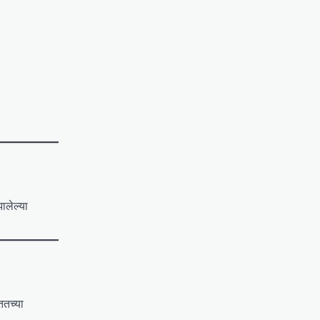
ालेल्या
ततच्या