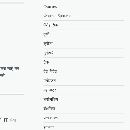
Финтех
Форекс Брокеры
ऐतिहासिक
कृषी
क्रीडा
गुन्हेगारी
टेक
तच नव्हे तर
देश-विदेश
रते.
मनोरंजन
महाराष्ट्र
राशीभविष्य
शैक्षणिक
सत्ताकारण
नी IT सेवा
हवामान