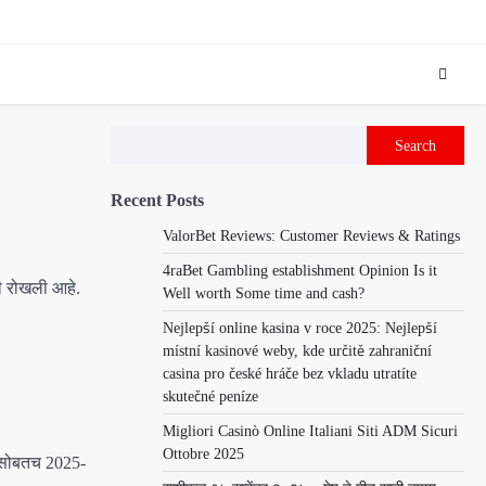
Search
Recent Posts
ValorBet Reviews: Customer Reviews & Ratings
4raBet Gambling establishment Opinion Is it
ही रोखली आहे.
Well worth Some time and cash?
Nejlepší online kasina v roce 2025: Nejlepší
místní kasinové weby, kde určitě zahraniční
casina pro české hráče bez vkladu utratíte
skutečné peníze
Migliori Casinò Online Italiani Siti ADM Sicuri
Ottobre 2025
यासोबतच 2025-