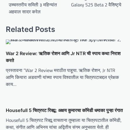
उच्चस्तरीय समिती ३ महिन्यांत
Galaxy S25 Beta 2 वैशिष्ट्ये
s
अहवाल सादर करेल
t
n
Related Posts
a
v
i
War 2 Review: ऋतिक रोशन आणि Jr NTR ची स्पाय कथा निराश
g
करते
a
प्रस्तावना “War 2 Review मराठीत पाहूया. ऋतिक रोशन, Jr NTR
t
आणि कियारा अडवाणी यांच्या स्पाय विश्वातील या चित्रपटाबद्दल प्रेक्षक
काय…
i
o
n
Housefull 5 चित्रपट रिव्ह्यू: अक्षय कुमारचा कॉमेडी धमाका पुन्हा रंगात
Housefull 5 चित्रपट रिव्ह्यू वाचताना तुम्हाला या चित्रपटातील कॉमेडी,
कथा, संगीत आणि अभिनय यांचा अद्वितीय संगम अनुभवता येतो. ही