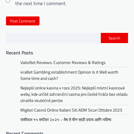
the next time I comment.
Search
Recent Posts
ValorBet Reviews: Customer Reviews & Ratings
4raBet Gambling establishment Opinion Is it Well worth
Some time and cash?
Nejlepší online kasina v roce 2025: Nejlepší místní kasinové
weby, kde určitě zahraniční casina pro české hráče bez vkladu
utratíte skutečné peníze
Migliori Casinò Online Italiani Siti ADM Sicuri Ottobre 2025
राशीफल १५ सप्टेंबर २०२५ – मेष ते मीन साठी उपाय आणि भविष्य
Recent Comments