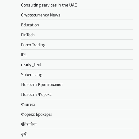
Consulting services in the UAE
Cryptocurrency News
Education
FinTech
Forex Trading
IPL
ready_text
Sober living
Новости Криптовалют
Новости Форекс
Финтех
Форекс Брокеры
ऐतिहासिक
कृषी