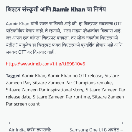
थिएटर संस्कृती आणि Aamir Khan चा निर्णय
Aamir Khan यांनी स्पष्ट सांगितले आहे की, हा चित्रपट लवकरच OTT
प्लॅटफॉर्मवर येणार नाही. ते म्हणाले, “मला माझ्या प्रेक्षकांवर विश्वास आहे.
जर आपण एक चांगला चित्रपट बनवला, तर लोक नक्कीच थिएटरमध्ये
येतील.” यामुळेच हा चित्रपट फक्त थिएटरमध्ये प्रदर्शित होणार आहे आणि
लवकर OTT वर दिसणार नाही.
https://www.imdb.com/title/tt6981046
Tagged
Aamir Khan
,
Aamir Khan no OTT release
,
Sitaare
Zameen Par
,
Sitaare Zameen Par Champions remake
,
Sitaare Zameen Par inspirational story
,
Sitaare Zameen Par
release date
,
Sitaare Zameen Par runtime
,
Sitaare Zameen
Par screen count
P
⟵
⟶
o
Air India क्रॅश तपासणी:
Samsung One UI 8 अपडेट –