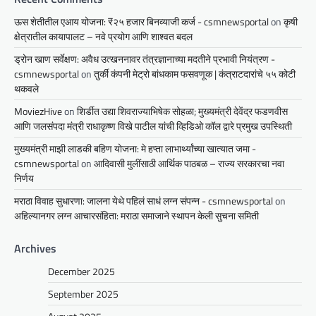
ऊस शेतीतील एआय योजना: ₹२५ हजार बिनव्याजी कर्ज - csmnewsportal
on
कृषी
क्षेत्रातील कायापालट – नवे प्रयोग आणि शाश्वत बदल
ड्रोन खाण सर्वेक्षण: अवैध उत्खननावर तंत्रज्ञानाच्या मदतीने प्रभावी नियंत्रण -
csmnewsportal
on
तुर्की कंपनी मेट्रो बांधकाम फसवणूक | कंत्राटदारांचे ५५ कोटी
थकवले
MoviezHive
on
शिर्डीत उद्या शिवराज्याभिषेक सोहळा; मुख्यमंत्री देवेंद्र फडणवीस
आणि जलसंपदा मंत्री राधाकृष्ण विखे पाटील यांची व्हिडिओ कॉल द्वारे प्रमुख उपस्थिती
मुख्यमंत्री माझी लाडकी बहिण योजना: मे हप्ता लाभार्थ्यांच्या खात्यात जमा -
csmnewsportal
on
आदिवासी मुलींसाठी आर्थिक पाठबळ – राज्य सरकारचा नवा
निर्णय
मराठा विवाह सुधारणा: जालना येथे पहिलं साधं लग्न संपन्न - csmnewsportal
on
अहिल्यानगर लग्न आचारसंहिता: मराठा समाजाने स्थापन केली सुचना समिती
Archives
December 2025
September 2025