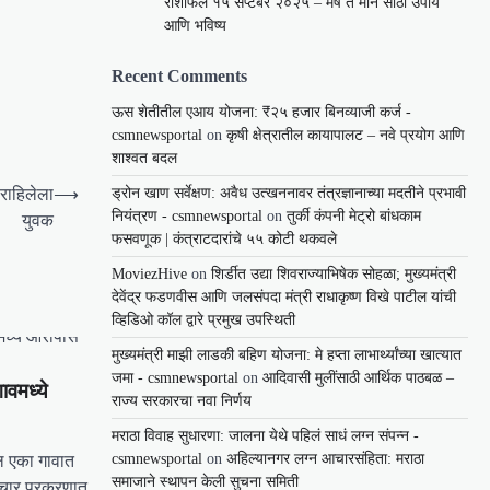
राशीफल १५ सप्टेंबर २०२५ – मेष ते मीन साठी उपाय
आणि भविष्य
Recent Comments
ऊस शेतीतील एआय योजना: ₹२५ हजार बिनव्याजी कर्ज -
csmnewsportal
on
कृषी क्षेत्रातील कायापालट – नवे प्रयोग आणि
शाश्वत बदल
ड्रोन खाण सर्वेक्षण: अवैध उत्खननावर तंत्रज्ञानाच्या मदतीने प्रभावी
 राहिलेला
⟶
नियंत्रण - csmnewsportal
on
तुर्की कंपनी मेट्रो बांधकाम
युवक
फसवणूक | कंत्राटदारांचे ५५ कोटी थकवले
MoviezHive
on
शिर्डीत उद्या शिवराज्याभिषेक सोहळा; मुख्यमंत्री
देवेंद्र फडणवीस आणि जलसंपदा मंत्री राधाकृष्ण विखे पाटील यांची
व्हिडिओ कॉल द्वारे प्रमुख उपस्थिती
मुख्यमंत्री माझी लाडकी बहिण योजना: मे हप्ता लाभार्थ्यांच्या खात्यात
जमा - csmnewsportal
on
आदिवासी मुलींसाठी आर्थिक पाठबळ –
ावमध्ये
राज्य सरकारचा नवा निर्णय
मराठा विवाह सुधारणा: जालना येथे पहिलं साधं लग्न संपन्न -
csmnewsportal
on
अहिल्यानगर लग्न आचारसंहिता: मराठा
ील एका गावात
समाजाने स्थापन केली सुचना समिती
याचार प्रकरणात