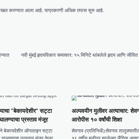
 दाखल करण्यात आला आहे. याप्रकरणी अधिक तपास सुरु आहे.
िन्यात
नवी मुंबई हृदयविकार चमत्कार: १५ मिनिटे थांबलेले हृदय आणि जीवित
ालयाचा “बेकायदेशीर” सट्टा
अल्पवयीन मुलीवर अत्याचार: शेवग
ालण्याचा प्रस्ताव मंजूर
आरोपीस १० वर्षांची शिक्षा
याने बेकायदेशीर ऑनलाइन सट्टा
शेवगाव (प्रतिनिधी):शेवगाव तालुक्यात
ी घालण्याचा प्रस्ताव मंजूर केला
१६ वर्षीय मुलीवर झालेल्या लैंगिक अत्