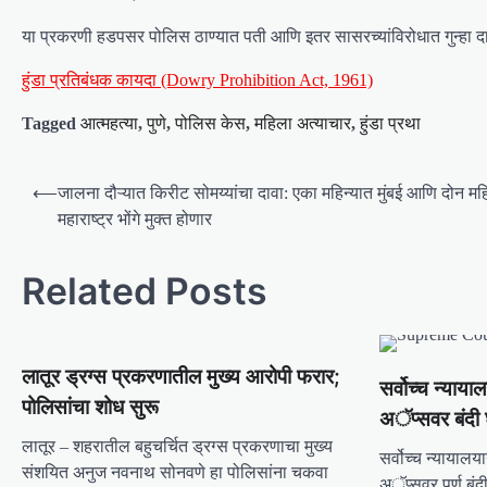
या प्रकरणी हडपसर पोलिस ठाण्यात पती आणि इतर सासरच्यांविरोधात गुन्हा
हुंडा प्रतिबंधक कायदा (Dowry Prohibition Act, 1961)
Tagged
आत्महत्या
,
पुणे
,
पोलिस केस
,
महिला अत्याचार
,
हुंडा प्रथा
P
⟵
जालना दौऱ्यात किरीट सोमय्यांचा दावा: एका महिन्यात मुंबई आणि दोन मह
o
महाराष्ट्र भोंगे मुक्त होणार
s
Related Posts
t
n
a
लातूर ड्रग्स प्रकरणातील मुख्य आरोपी फरार;
v
सर्वोच्च न्याय
पोलिसांचा शोध सुरू
अॅप्सवर बंदी घ
i
लातूर – शहरातील बहुचर्चित ड्रग्स प्रकरणाचा मुख्य
g
सर्वोच्च न्यायाल
संशयित अनुज नवनाथ सोनवणे हा पोलिसांना चकवा
अॅप्सवर पूर्ण बंद