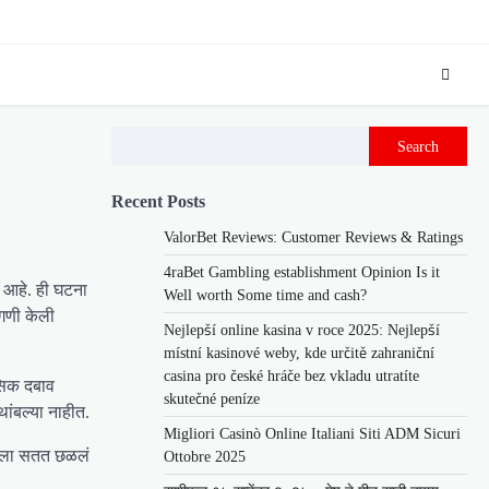
Search
Recent Posts
ValorBet Reviews: Customer Reviews & Ratings
4raBet Gambling establishment Opinion Is it
 आहे. ही घटना
Well worth Some time and cash?
ागणी केली
Nejlepší online kasina v roce 2025: Nejlepší
místní kasinové weby, kde určitě zahraniční
casina pro české hráče bez vkladu utratíte
नसिक दबाव
skutečné peníze
ांबल्या नाहीत.
Migliori Casinò Online Italiani Siti ADM Sicuri
 तिला सतत छळलं
Ottobre 2025