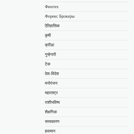
Финтех
Форекс Брокеры
ऐतिहासिक
कृषी
क्रीडा
गुन्हेगारी
टेक
देश-विदेश
मनोरंजन
महाराष्ट्र
राशीभविष्य
शैक्षणिक
सत्ताकारण
हवामान