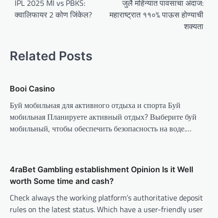
o
IPL 2025 MI vs PBKS:
जुलै महिन्यात पावसाचा अंदाज:
क्वालिफायर 2 कोण जिंकेल?
महाराष्ट्रात ११०% पाऊस होण्याची
s
शक्यता
t
n
Related Posts
a
v
Booi Casino
i
Буй мобильная для активного отдыха и спорта Буй
g
мобильная Планируете активный отдых? Выберите буй
a
мобильный, чтобы обеспечить безопасность на воде.…
t
i
o
4raBet Gambling establishment Opinion Is it Well
n
worth Some time and cash?
Check always the working platform’s authoritative deposit
rules on the latest status. Which have a user-friendly user