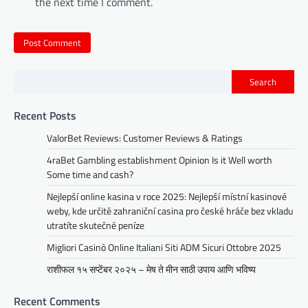
the next time I comment.
Search
Recent Posts
ValorBet Reviews: Customer Reviews & Ratings
4raBet Gambling establishment Opinion Is it Well worth
Some time and cash?
Nejlepší online kasina v roce 2025: Nejlepší místní kasinové
weby, kde určitě zahraniční casina pro české hráče bez vkladu
utratíte skutečné peníze
Migliori Casinò Online Italiani Siti ADM Sicuri Ottobre 2025
राशीफल १५ सप्टेंबर २०२५ – मेष ते मीन साठी उपाय आणि भविष्य
Recent Comments