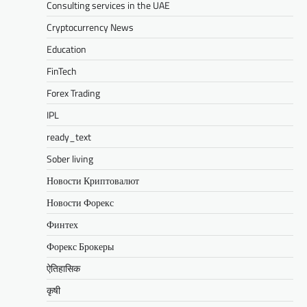
Consulting services in the UAE
Cryptocurrency News
Education
FinTech
Forex Trading
IPL
ready_text
Sober living
Новости Криптовалют
Новости Форекс
Финтех
Форекс Брокеры
ऐतिहासिक
कृषी