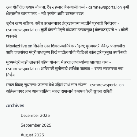
ऊस शेतीतील एआय योजना: ₹२५ हजार बिनव्याजी कर्ज - csmnewsportal
on
कृषी
क्षेत्रातील कायापालट – नवे प्रयोग आणि शाश्वत बदल
ड्रोन खाण सर्वेक्षण: अवैध उत्खननावर तंत्रज्ञानाच्या मदतीने प्रभावी नियंत्रण -
csmnewsportal
on
तुर्की कंपनी मेट्रो बांधकाम फसवणूक | कंत्राटदारांचे ५५ कोटी
थकवले
MoviezHive
on
शिर्डीत उद्या शिवराज्याभिषेक सोहळा; मुख्यमंत्री देवेंद्र फडणवीस
आणि जलसंपदा मंत्री राधाकृष्ण विखे पाटील यांची व्हिडिओ कॉल द्वारे प्रमुख उपस्थिती
मुख्यमंत्री माझी लाडकी बहिण योजना: मे हप्ता लाभार्थ्यांच्या खात्यात जमा -
csmnewsportal
on
आदिवासी मुलींसाठी आर्थिक पाठबळ – राज्य सरकारचा नवा
निर्णय
मराठा विवाह सुधारणा: जालना येथे पहिलं साधं लग्न संपन्न - csmnewsportal
on
अहिल्यानगर लग्न आचारसंहिता: मराठा समाजाने स्थापन केली सुचना समिती
Archives
December 2025
September 2025
August 2025