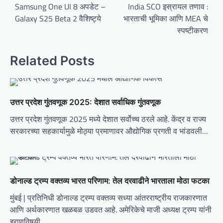
o
Samsung One UI 8 अपडेट –
India SCO इस्रायल तणाव :
Galaxy S25 Beta 2 वैशिष्ट्ये
भारताची भूमिका आणि MEA चे
s
स्पष्टीकरण
t
n
Related Posts
a
v
i
उत्तर प्रदेश गुंतवणूक 2025: देशात सर्वाधिक गुंतवणूक
g
उत्तर प्रदेश गुंतवणूक 2025 मध्ये देशात सर्वोच्च ठरले आहे. केंद्र व राज्य
a
सरकारच्या सहकार्यामुळे मोठ्या प्रमाणावर औद्योगिक प्रगती व भांडवली…
t
i
o
डोनाल्ड ट्रम्प वक्तव्य भारत परिणाम: तेल दरवाढीने भारताला मोठा फटका
n
मुंबई | प्रतिनिधी डोनाल्ड ट्रम्प वक्तव्य सध्या आंतरराष्ट्रीय राजकारणात
आणि अर्थकारणात खळबळ उडवत आहे. अमेरिकेचे माजी अध्यक्ष ट्रम्प यांनी
इराणविषयी…