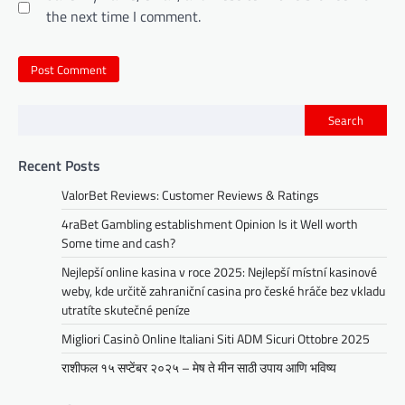
the next time I comment.
Search
Recent Posts
ValorBet Reviews: Customer Reviews & Ratings
4raBet Gambling establishment Opinion Is it Well worth
Some time and cash?
Nejlepší online kasina v roce 2025: Nejlepší místní kasinové
weby, kde určitě zahraniční casina pro české hráče bez vkladu
utratíte skutečné peníze
Migliori Casinò Online Italiani Siti ADM Sicuri Ottobre 2025
राशीफल १५ सप्टेंबर २०२५ – मेष ते मीन साठी उपाय आणि भविष्य