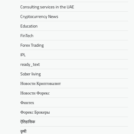
Consulting services in the UAE
Cryptocurrency News
Education
FinTech
Forex Trading
IPL
ready_text
Sober living
Новости Криптовалют
Новости Форекс
Финтех
Форекс Брокеры
ऐतिहासिक
कृषी