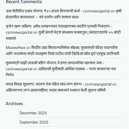
Recent Comments
ऊस शेतीतील एआय योजना: ₹२५ हजार बिनव्याजी कर्ज - csmnewsportal
on
कृषी
क्षेत्रातील कायापालट – नवे प्रयोग आणि शाश्वत बदल
ड्रोन खाण सर्वेक्षण: अवैध उत्खननावर तंत्रज्ञानाच्या मदतीने प्रभावी नियंत्रण -
csmnewsportal
on
तुर्की कंपनी मेट्रो बांधकाम फसवणूक | कंत्राटदारांचे ५५ कोटी
थकवले
MoviezHive
on
शिर्डीत उद्या शिवराज्याभिषेक सोहळा; मुख्यमंत्री देवेंद्र फडणवीस
आणि जलसंपदा मंत्री राधाकृष्ण विखे पाटील यांची व्हिडिओ कॉल द्वारे प्रमुख उपस्थिती
मुख्यमंत्री माझी लाडकी बहिण योजना: मे हप्ता लाभार्थ्यांच्या खात्यात जमा -
csmnewsportal
on
आदिवासी मुलींसाठी आर्थिक पाठबळ – राज्य सरकारचा नवा
निर्णय
मराठा विवाह सुधारणा: जालना येथे पहिलं साधं लग्न संपन्न - csmnewsportal
on
अहिल्यानगर लग्न आचारसंहिता: मराठा समाजाने स्थापन केली सुचना समिती
Archives
December 2025
September 2025