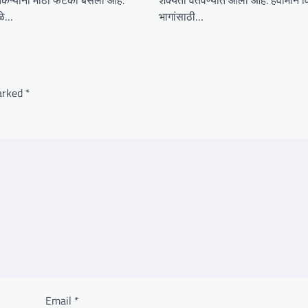
ळे…
भागांसाठी…
marked
*
Email
*