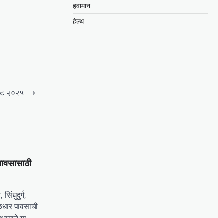
हवामान
हेल्थ
स्ट २०२५
⟶
 पावसासाठी
िंधुदुर्ग,
ुसळधार पावसाची
भागाने या