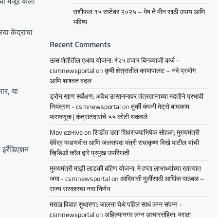
धी मंजूर केला
राशीफल १५ सप्टेंबर २०२५ – मेष ते मीन साठी उपाय आणि
भविष्य
या केंद्रांचा
Recent Comments
ऊस शेतीतील एआय योजना: ₹२५ हजार बिनव्याजी कर्ज -
csmnewsportal
on
कृषी क्षेत्रातील कायापालट – नवे प्रयोग
आणि शाश्वत बदल
सार, या
ड्रोन खाण सर्वेक्षण: अवैध उत्खननावर तंत्रज्ञानाच्या मदतीने प्रभावी
नियंत्रण - csmnewsportal
on
तुर्की कंपनी मेट्रो बांधकाम
फसवणूक | कंत्राटदारांचे ५५ कोटी थकवले
MoviezHive
on
शिर्डीत उद्या शिवराज्याभिषेक सोहळा; मुख्यमंत्री
देवेंद्र फडणवीस आणि जलसंपदा मंत्री राधाकृष्ण विखे पाटील यांची
इर्रेडिएशन
व्हिडिओ कॉल द्वारे प्रमुख उपस्थिती
मुख्यमंत्री माझी लाडकी बहिण योजना: मे हप्ता लाभार्थ्यांच्या खात्यात
जमा - csmnewsportal
on
आदिवासी मुलींसाठी आर्थिक पाठबळ –
राज्य सरकारचा नवा निर्णय
मराठा विवाह सुधारणा: जालना येथे पहिलं साधं लग्न संपन्न -
csmnewsportal
on
अहिल्यानगर लग्न आचारसंहिता: मराठा