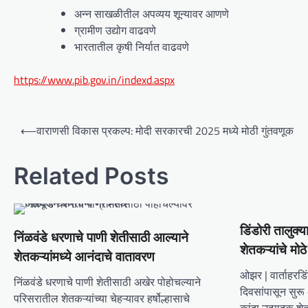
अन्न साखळीतील अपव्यय शून्यावर आणणे
ग्रामीण उद्योग वाढवणे
भारतातील कृषी निर्यात वाढवणे
https://www.pib.gov.in/indexd.aspx
P
⟵
वाराणसी विकास प्रकल्प: मोदी सरकारची 2025 मध्ये मोठी गुंतवणूक
o
s
Related Posts
t
n
a
डिंडोरी तालुक्
निंळवंडे धरणाचे पाणी शेतीसाठी आल्याने
v
शेतकऱ्यांचे मो
शेतकऱ्यांमध्ये आनंदाचे वातावरण
i
ओझर | वार्ताहरडिं
निंळवंडे धरणाचे पाणी शेतीसाठी अखेर पोहोचल्याने
दिवसांपासून सुरू
g
परिसरातील शेतकऱ्यांच्या चेहऱ्यावर हर्षोल्हासाचे
कांदा उत्पादक श