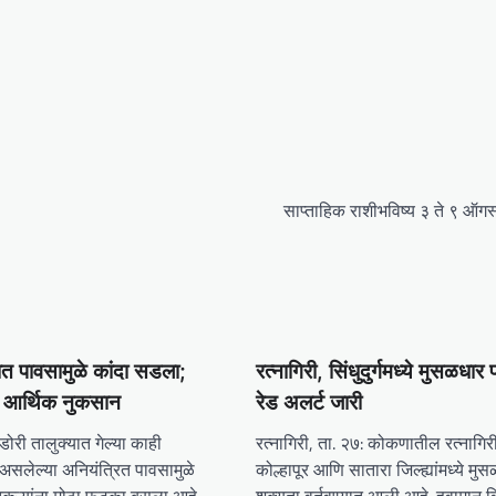
साप्ताहिक राशीभविष्य ३ ते ९ ऑग
यात पावसामुळे कांदा सडला;
रत्नागिरी, सिंधुदुर्गमध्ये मुसळधार
ठे आर्थिक नुकसान
रेड अलर्ट जारी
डोरी तालुक्यात गेल्या काही
रत्नागिरी, ता. २७: कोकणातील रत्नागिरी, स
 असलेल्या अनियंत्रित पावसामुळे
कोल्हापूर आणि सातारा जिल्ह्यांमध्ये म
ेतकऱ्यांना मोठा फटका बसला आहे.
शक्यता वर्तवण्यात आली आहे. हवामान वि