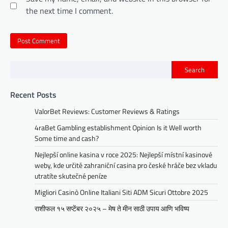
the next time I comment.
Search
Recent Posts
ValorBet Reviews: Customer Reviews & Ratings
4raBet Gambling establishment Opinion Is it Well worth
Some time and cash?
Nejlepší online kasina v roce 2025: Nejlepší místní kasinové
weby, kde určitě zahraniční casina pro české hráče bez vkladu
utratíte skutečné peníze
Migliori Casinò Online Italiani Siti ADM Sicuri Ottobre 2025
राशीफल १५ सप्टेंबर २०२५ – मेष ते मीन साठी उपाय आणि भविष्य