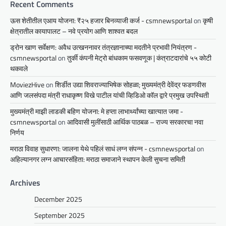
Recent Comments
ऊस शेतीतील एआय योजना: ₹२५ हजार बिनव्याजी कर्ज - csmnewsportal
on
कृषी
क्षेत्रातील कायापालट – नवे प्रयोग आणि शाश्वत बदल
ड्रोन खाण सर्वेक्षण: अवैध उत्खननावर तंत्रज्ञानाच्या मदतीने प्रभावी नियंत्रण -
csmnewsportal
on
तुर्की कंपनी मेट्रो बांधकाम फसवणूक | कंत्राटदारांचे ५५ कोटी
थकवले
MoviezHive
on
शिर्डीत उद्या शिवराज्याभिषेक सोहळा; मुख्यमंत्री देवेंद्र फडणवीस
आणि जलसंपदा मंत्री राधाकृष्ण विखे पाटील यांची व्हिडिओ कॉल द्वारे प्रमुख उपस्थिती
मुख्यमंत्री माझी लाडकी बहिण योजना: मे हप्ता लाभार्थ्यांच्या खात्यात जमा -
csmnewsportal
on
आदिवासी मुलींसाठी आर्थिक पाठबळ – राज्य सरकारचा नवा
निर्णय
मराठा विवाह सुधारणा: जालना येथे पहिलं साधं लग्न संपन्न - csmnewsportal
on
अहिल्यानगर लग्न आचारसंहिता: मराठा समाजाने स्थापन केली सुचना समिती
Archives
December 2025
September 2025