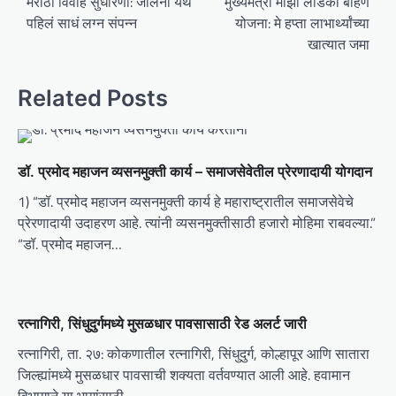
o
मराठा विवाह सुधारणा: जालना येथे
मुख्यमंत्री माझी लाडकी बहिण
पहिलं साधं लग्न संपन्न
योजना: मे हप्ता लाभार्थ्यांच्या
s
खात्यात जमा
t
n
Related Posts
a
v
i
डॉ. प्रमोद महाजन व्यसनमुक्ती कार्य – समाजसेवेतील प्रेरणादायी योगदान
g
1) “डॉ. प्रमोद महाजन व्यसनमुक्ती कार्य हे महाराष्ट्रातील समाजसेवेचे
a
प्रेरणादायी उदाहरण आहे. त्यांनी व्यसनमुक्तीसाठी हजारो मोहिमा राबवल्या.”
t
“डॉ. प्रमोद महाजन…
i
o
रत्नागिरी, सिंधुदुर्गमध्ये मुसळधार पावसासाठी रेड अलर्ट जारी
n
रत्नागिरी, ता. २७: कोकणातील रत्नागिरी, सिंधुदुर्ग, कोल्हापूर आणि सातारा
जिल्ह्यांमध्ये मुसळधार पावसाची शक्यता वर्तवण्यात आली आहे. हवामान