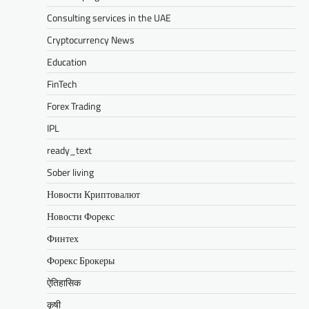
Consulting services in the UAE
Cryptocurrency News
Education
FinTech
Forex Trading
IPL
ready_text
Sober living
Новости Криптовалют
Новости Форекс
Финтех
Форекс Брокеры
ऐतिहासिक
कृषी