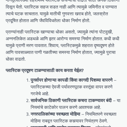
नागपूरसारख्या शहरांमध्ये प्लास्टिक कचऱ्याचा वाढता साठा अनेक ठिकाणी
दिसून येतो. प्लास्टिक सहज सडत नाही आणि त्यामुळे जमिनीत व पाण्यात
त्याचे घटक साचतात. यामुळे मातीची गुणवत्ता खराब होते, जलस्रोत
प्रदूषित होतात आणि जैवविविधतेला धोका निर्माण होतो.
प्राण्यांनाही प्लास्टिक खाण्याचा धोका असतो, ज्यामुळे त्यांना पोटदुखी,
अन्ननलिकेत अडथळे आणि इतर आरोग्य समस्या निर्माण होतात. कधी कधी
यामुळे प्राणी मरण पावतात. शिवाय, प्लास्टिकमुळे शहरात दृष्यदूषण होते
आणि पावसाळ्यात पाणी गळतीच्या समस्या निर्माण होतात, ज्यामुळे पुराचा
धोका वाढतो.
प्लास्टिक प्रदूषण टाळण्यासाठी काय करता येईल?
पुनर्वापर होणाऱ्या कापडी किंवा कागदी पिशव्या वापरणे
–
प्लास्टिकच्या ऐवजी पर्यावरणपूरक वस्तूंचा वापर करणे
गरजेचे आहे.
सार्वजनिक ठिकाणी प्लास्टिक कचरा टाकण्यावर बंदी
– या
नियमांचे काटेकोर पालन करणे आवश्यक आहे.
नगरपालिकांच्या स्वच्छता मोहिमा
– नियमितपणे स्वच्छता
मोहिमा राबवून प्लास्टिक कचर्‍यावर नियंत्रण ठेवणे.