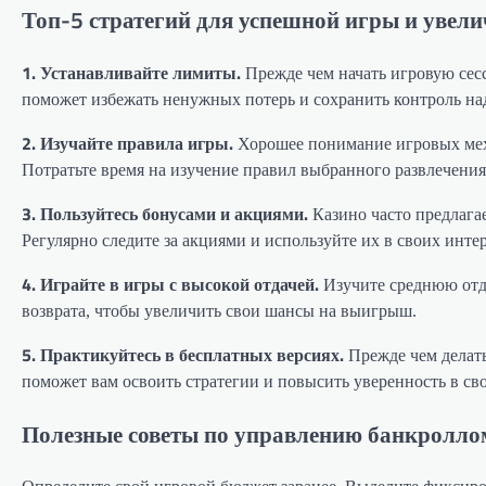
Топ-5 стратегий для успешной игры и увел
1. Устанавливайте лимиты.
Прежде чем начать игровую сес
поможет избежать ненужных потерь и сохранить контроль на
2. Изучайте правила игры.
Хорошее понимание игровых меха
Потратьте время на изучение правил выбранного развлечения 
3. Пользуйтесь бонусами и акциями.
Казино часто предлага
Регулярно следите за акциями и используйте их в своих интер
4. Играйте в игры с высокой отдачей.
Изучите среднюю отда
возврата, чтобы увеличить свои шансы на выигрыш.
5. Практикуйтесь в бесплатных версиях.
Прежде чем делать
поможет вам освоить стратегии и повысить уверенность в св
Полезные советы по управлению банкроллом