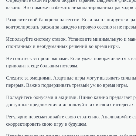
Определите свой игровой бюджет заранее. Выделите фиксиро
казино. Это поможет избежать незапланированных расходов 
Разделите свой банкролл на сессии. Если вы планируете игра
контролировать расход за каждую игровую сессию и не прев
Используйте систему ставок. Установите минимальную и мак
спонтанных и необдуманных решений во время игры.
Не гонитесь за проигрышами. Если удача поворачивается к ва
приводит к еще большим потерям.
Следите за эмоциями. Азартные игры могут вызывать сильные 
перерыв. Важно поддерживать трезвый ум во время игры.
Пользуйтесь бонусами и акциями. Пинко казино предлагает р
доступные предложения и используйте их в своих интересах.
Регулярно пересматривайте свою стратегию. Анализируйте св
скорректировать свою игру в будущем.