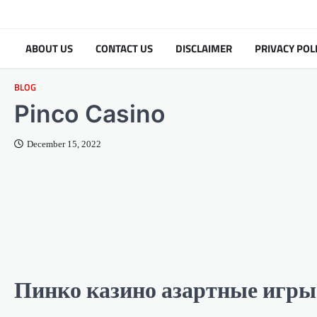
Skip
to
content
ABOUT US
CONTACT US
DISCLAIMER
PRIVACY POL
BLOG
Pinco Casino
December 15, 2022
Пинко казино азартные игры