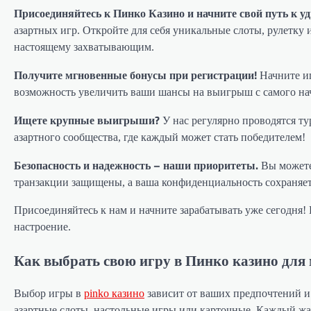
Присоединяйтесь к Пинко Казино и начните свой путь к у
азартных игр. Откройте для себя уникальные слоты, рулетку 
настоящему захватывающим.
Получите мгновенные бонусы при регистрации!
Начните иг
возможность увеличить ваши шансы на выигрыш с самого на
Ищете крупные выигрыши?
У нас регулярно проводятся т
азартного сообщества, где каждый может стать победителем!
Безопасность и надежность – наши приоритеты.
Вы можете
транзакции защищены, а ваша конфиденциальность сохраняетс
Присоединяйтесь к нам и начните зарабатывать уже сегодня! 
настроение.
Как выбрать свою игру в Пинко казино для
Выбор игры в
pinko казино
зависит от ваших предпочтений и 
азартные слоты, настольные игры или карточные. Каждый ж