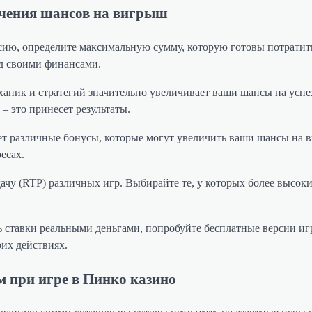
ичения шансов на вигрыш
сию, определите максимальную сумму, которую готовы потратит
д своими финансами.
ник и стратегий значительно увеличивает ваши шансы на успе
– это принесет результаты.
ет различные бонусы, которые могут увеличить ваши шансы на 
есах.
чу (RTP) различных игр. Выбирайте те, у которых более высок
 ставки реальными деньгами, попробуйте бесплатные версии иг
оих действиях.
 при игре в Пинко казино