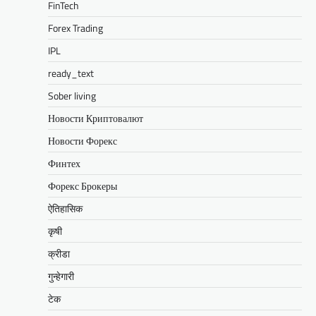
FinTech
Forex Trading
IPL
ready_text
Sober living
Новости Криптовалют
Новости Форекс
Финтех
Форекс Брокеры
ऐतिहासिक
कृषी
क्रीडा
गुन्हेगारी
टेक