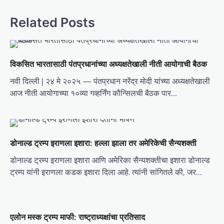
t
Related Posts
n
a
v
विकसित भारतासाठी पंतप्रधानांच्या अध्यक्षतेखाली नीती आयोगाची बैठक
i
नवी दिल्ली | २४ मे २०२५ — पंतप्रधान नरेंद्र मोदी यांच्या अध्यक्षतेखाली
g
आज नीती आयोगाच्या १०व्या गव्हर्निंग कौन्सिलची बैठक पार…
a
t
i
डोनाल्ड ट्रम्प इराणला इशारा: हल्ला झाला तर अमेरिकेची सैन्यशक्ती
o
डोनाल्ड ट्रम्प इराणला इशारा आणि अमेरिका सैन्यशक्तीचा इशारा डोनाल्ड
n
ट्रम्प यांनी इराणला कडक इशारा दिला आहे. त्यांनी सांगितले की, जर…
एलोन मस्क ट्रम्प माफी: राष्ट्राध्यक्षांचा प्रतिसाद