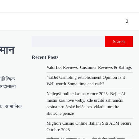
Search
्मान
Recent Posts
ValorBet Reviews: Customer Reviews & Ratings
4raBet Gambling establishment Opinion Is it
साहित्यिक
Well worth Some time and cash?
योगदानाला
Nejlepší online kasina v roce 2025: Nejlepší
místní kasinové weby, kde určitě zahraniční
ृतिक, सामाजिक
casina pro české hráče bez vkladu utratíte
skutečné peníze
Migliori Casinò Online Italiani Siti ADM Sicuri
Ottobre 2025