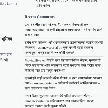
राशीफल १५ सप्टेंबर २०२५ – मेष ते मीन साठी उपाय
आगीत खेळ!
⟶
आणि भविष्य
Recent Comments
ऊस शेतीतील एआय योजना: ₹२५ हजार बिनव्याजी कर्ज -
csmnewsportal
on
कृषी क्षेत्रातील कायापालट – नवे प्रयोग आणि
शाश्वत बदल
 भूमिका
ड्रोन खाण सर्वेक्षण: अवैध उत्खननावर तंत्रज्ञानाच्या मदतीने प्रभावी
नियंत्रण - csmnewsportal
on
तुर्की कंपनी मेट्रो बांधकाम
फसवणूक | कंत्राटदारांचे ५५ कोटी थकवले
एकदा ठाम
नी “मी
MoviezHive
on
शिर्डीत उद्या शिवराज्याभिषेक सोहळा; मुख्यमंत्री
देवेंद्र फडणवीस आणि जलसंपदा मंत्री राधाकृष्ण विखे पाटील यांची
ं…
व्हिडिओ कॉल द्वारे प्रमुख उपस्थिती
मुख्यमंत्री माझी लाडकी बहिण योजना: मे हप्ता लाभार्थ्यांच्या खात्यात
जमा - csmnewsportal
on
आदिवासी मुलींसाठी आर्थिक पाठबळ –
राज्य सरकारचा नवा निर्णय
मराठा विवाह सुधारणा: जालना येथे पहिलं साधं लग्न संपन्न -
csmnewsportal
on
अहिल्यानगर लग्न आचारसंहिता: मराठा
समाजाने स्थापन केली सुचना समिती