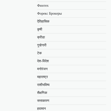
Финтех
Форекс Брокеры
ऐतिहासिक
कृषी
क्रीडा
गुन्हेगारी
टेक
देश-विदेश
मनोरंजन
महाराष्ट्र
राशीभविष्य
शैक्षणिक
सत्ताकारण
हवामान