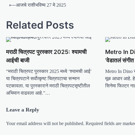
P
⟵
आजचे राशीभविष्य 27 मे 2025
o
s
Related Posts
t
n
a
मराठी चित्रपट पुरस्कार 2025: श्यामची
Metro In Din
v
आईची बाजी
‘वेडातलं संगी
i
“मराठी चित्रपट पुरस्कार 2025 मध्ये ‘श्यामची आई’
Metro In Dino सं
g
या चित्रपटाने सर्वोत्कृष्ट चित्रपटाचा सन्मान
मूळ आधार आहे. हे
पटकावला. या पुरस्काराने मराठी चित्रपटसृष्टीतील
सिनेमा फिल्टर न
a
अभिमान वाढवला आहे.”…
t
i
Leave a Reply
o
n
Your email address will not be published.
Required fields are mark