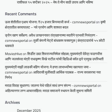
राशीफल १५ सप्टेंबर २०२५ – मेष ते मीन साठी उपाय आणि भविष्य
Recent Comments
ऊस शेतीतील एआय योजना: ₹२५ हजार बिनव्याजी कर्ज - csmnewsportal
on
कृषी
क्षेत्रातील कायापालट – नवे प्रयोग आणि शाश्वत बदल
ड्रोन खाण सर्वेक्षण: अवैध उत्खननावर तंत्रज्ञानाच्या मदतीने प्रभावी नियंत्रण -
csmnewsportal
on
तुर्की कंपनी मेट्रो बांधकाम फसवणूक | कंत्राटदारांचे ५५ कोटी
थकवले
MoviezHive
on
शिर्डीत उद्या शिवराज्याभिषेक सोहळा; मुख्यमंत्री देवेंद्र फडणवीस
आणि जलसंपदा मंत्री राधाकृष्ण विखे पाटील यांची व्हिडिओ कॉल द्वारे प्रमुख उपस्थिती
मुख्यमंत्री माझी लाडकी बहिण योजना: मे हप्ता लाभार्थ्यांच्या खात्यात जमा -
csmnewsportal
on
आदिवासी मुलींसाठी आर्थिक पाठबळ – राज्य सरकारचा नवा
निर्णय
मराठा विवाह सुधारणा: जालना येथे पहिलं साधं लग्न संपन्न - csmnewsportal
on
अहिल्यानगर लग्न आचारसंहिता: मराठा समाजाने स्थापन केली सुचना समिती
Archives
December 2025