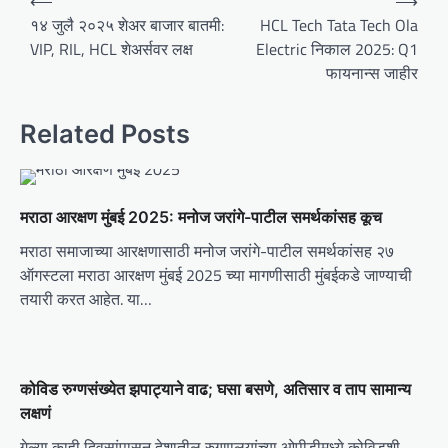
⟵
⟶
o
१४ जुलै २०२५ शेअर बाजार बातमी:
HCL Tech Tata Tech Ola
VIP, RIL, HCL शेअर्सवर लक्ष
Electric निकाल 2025: Q1
s
फायनान्स जाहीर
t
n
Related Posts
a
v
i
मराठा आरक्षण मुंबई 2025: मनोज जरांगे-पाटील समर्थकांसह कूच
g
मराठा समाजाच्या आरक्षणासाठी मनोज जरांगे-पाटील समर्थकांसह २७
a
ऑगस्टला मराठा आरक्षण मुंबई 2025 च्या मागणीसाठी मुंबईकडे जाण्याची
t
तयारी करत आहेत. या…
i
o
कोविड रुग्णसंख्येत झपाट्याने वाढ; घसा बसणे, अतिसार व ताप सामान्य
n
लक्षणं
गेल्या काही दिवसांपासून देशातील रुग्णालयांच्या ओपीडीमध्ये कोविडशी