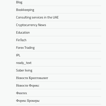
Blog
Bookkeeping
Consulting services in the UAE
Cryptocurrency News
Education
FinTech
Forex Trading
IPL
ready_text
Sober living
Новости Криптовалют
Новости Форекс
Финтех
Форекс Брокеры