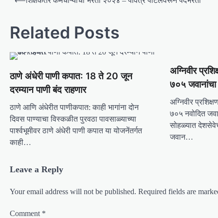
⟵
शिक्षकेतर कर्मचाऱ्यांची भरती २०२४ – पवित्र पोर्टलवरून पदभरती
o
s
Related Posts
t
n
अग्निवीर प्रशिक
a
ठाणे अंधेरी पाणी कपात: 18 ते 20 जून
७०५ जवानांचा
v
दरम्यान पाणी बंद राहणार
i
अग्निवीर प्रशिक्ष
ठाणे आणि अंधेरीत पाणीकपात: काही भागांना दोन
७०५ नवोदित जवान
g
दिवस पाण्याचा विस्कळीत पुरवठा पावसाळ्याच्या
सोहळ्यात देशसेवे
पार्श्वभूमीवर ठाणे अंधेरी पाणी कपात या योजनेंतर्गत
a
जवान…
काही…
t
i
Leave a Reply
o
n
Your email address will not be published.
Required fields are mark
Comment
*