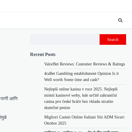
Search
Recent Posts
ValorBet Reviews: Customer Reviews & Ratings
4raBet Gambling establishment Opinion Is it
Well worth Some time and cash?
Nejlepší online kasina v roce 2025: Nejlepší
místní kasinové weby, kde určitě zahraniční
रे पाणी आणि
casina pro české hráče bez vkladu utratíte
skutečné peníze
Migliori Casinò Online Italiani Siti ADM Sicuri
मुळे
Ottobre 2025