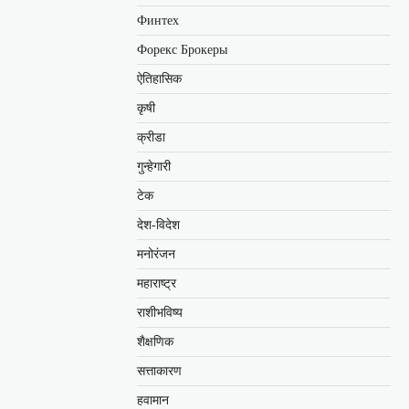
Финтех
Форекс Брокеры
ऐतिहासिक
कृषी
क्रीडा
गुन्हेगारी
टेक
देश-विदेश
मनोरंजन
महाराष्ट्र
राशीभविष्य
शैक्षणिक
सत्ताकारण
हवामान