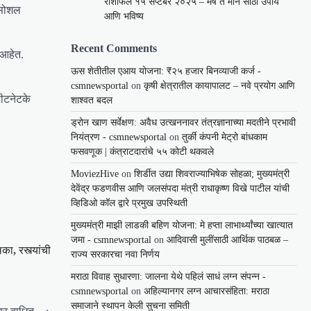
राशीफल १५ सप्टेंबर २०२५ – मेष ते मीन साठी उपाय
 सोशल
आणि भविष्य
Recent Comments
 आहेत.
ऊस शेतीतील एआय योजना: ₹२५ हजार बिनव्याजी कर्ज -
csmnewsportal
on
कृषी क्षेत्रातील कायापालट – नवे प्रयोग आणि
नीटनेटके
शाश्वत बदल
ड्रोन खाण सर्वेक्षण: अवैध उत्खननावर तंत्रज्ञानाच्या मदतीने प्रभावी
नियंत्रण - csmnewsportal
on
तुर्की कंपनी मेट्रो बांधकाम
फसवणूक | कंत्राटदारांचे ५५ कोटी थकवले
MoviezHive
on
शिर्डीत उद्या शिवराज्याभिषेक सोहळा; मुख्यमंत्री
देवेंद्र फडणवीस आणि जलसंपदा मंत्री राधाकृष्ण विखे पाटील यांची
व्हिडिओ कॉल द्वारे प्रमुख उपस्थिती
मुख्यमंत्री माझी लाडकी बहिण योजना: मे हप्ता लाभार्थ्यांच्या खात्यात
जमा - csmnewsportal
on
आदिवासी मुलींसाठी आर्थिक पाठबळ –
िका
,
रस्त्यांची
राज्य सरकारचा नवा निर्णय
मराठा विवाह सुधारणा: जालना येथे पहिलं साधं लग्न संपन्न -
csmnewsportal
on
अहिल्यानगर लग्न आचारसंहिता: मराठा
समाजाने स्थापन केली सुचना समिती