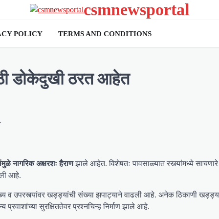
csmnewsportal
ACY POLICY
TERMS AND CONDITIONS
ठी डोकेदुखी ठरत आहेत
े
ांमुळे नागरिक अक्षरशः हैराण
झाले आहेत. विशेषतः पावसाळ्यात रस्त्यांमध्ये साचणा
ढली आहे.
 व उपरस्त्यांवर खड्ड्यांची संख्या झपाट्याने वाढली आहे. अनेक ठिकाणी खड्ड्यां
प्रवाशांच्या सुरक्षिततेवर प्रश्नचिन्ह निर्माण झाले आहे.