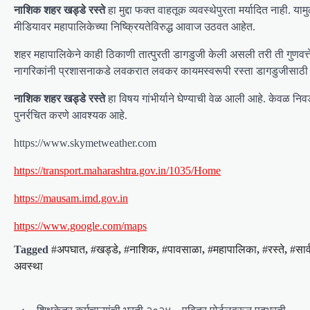
नाशिक शहर खड्डे रस्ते
हा मुद्दा फक्त वाहतूक व्यवस्थेपुरता मर्यादित नाह
मीडियावर महापालिकेच्या निष्क्रियतेविरुद्ध आवाज उठवत आहेत.
शहर महापालिकेने काही ठिकाणी तात्पुरती डागडुजी केली असली तरी ती गुणवत्ते
नागरिकांनी प्रशासनाकडे लवकरात लवकर कायमस्वरूपी रस्ता डागडुजीसाठी
नाशिक शहर खड्डे रस्ते
हा विषय गांभीर्याने घेण्याची वेळ आली आहे. केवळ निव
पुनर्रचित करणे आवश्यक आहे.
https://www.skymetweather.com
https://transport.maharashtra.gov.in/1035/Home
https://mausam.imd.gov.in
https://www.google.com/maps
Tagged
#अपघात
,
#खड्डे
,
#नाशिक
,
#पावसाळा
,
#महापालिका
,
#रस्ते
,
#सार
अवस्था
P