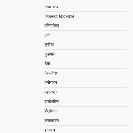
Финтех
Форекс Брокеры
ऐतिहासिक
कृषी
क्रीडा
गुन्हेगारी
टेक
देश-विदेश
मनोरंजन
महाराष्ट्र
राशीभविष्य
शैक्षणिक
सत्ताकारण
हवामान