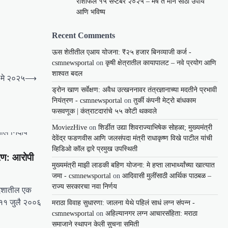
राशीफल १५ सप्टेंबर २०२५ – मेष ते मीन साठी उपाय
आणि भविष्य
Recent Comments
ऊस शेतीतील एआय योजना: ₹२५ हजार बिनव्याजी कर्ज -
csmnewsportal
on
कृषी क्षेत्रातील कायापालट – नवे प्रयोग आणि
शाश्वत बदल
 मे २०२५
⟶
ड्रोन खाण सर्वेक्षण: अवैध उत्खननावर तंत्रज्ञानाच्या मदतीने प्रभावी
नियंत्रण - csmnewsportal
on
तुर्की कंपनी मेट्रो बांधकाम
फसवणूक | कंत्राटदारांचे ५५ कोटी थकवले
MoviezHive
on
शिर्डीत उद्या शिवराज्याभिषेक सोहळा; मुख्यमंत्री
देवेंद्र फडणवीस आणि जलसंपदा मंत्री राधाकृष्ण विखे पाटील यांची
व्हिडिओ कॉल द्वारे प्रमुख उपस्थिती
रण: आरोपी
मुख्यमंत्री माझी लाडकी बहिण योजना: मे हप्ता लाभार्थ्यांच्या खात्यात
जमा - csmnewsportal
on
आदिवासी मुलींसाठी आर्थिक पाठबळ –
राज्य सरकारचा नवा निर्णय
देशातील एक
 ११ जुलै २००६
मराठा विवाह सुधारणा: जालना येथे पहिलं साधं लग्न संपन्न -
csmnewsportal
on
अहिल्यानगर लग्न आचारसंहिता: मराठा
समाजाने स्थापन केली सुचना समिती