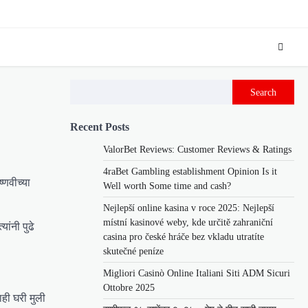
Search
Recent Posts
ValorBet Reviews: Customer Reviews & Ratings
4raBet Gambling establishment Opinion Is it
्णवीच्या
Well worth Some time and cash?
Nejlepší online kasina v roce 2025: Nejlepší
místní kasinové weby, kde určitě zahraniční
ांनी पुढे
casina pro české hráče bez vkladu utratíte
skutečné peníze
Migliori Casinò Online Italiani Siti ADM Sicuri
Ottobre 2025
ाही घरी मुली