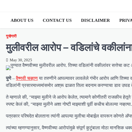
Skip
to
content
ABOUT US
CONTACT US
DISCLAIMER
PRIV
गुन्हेगारी
मुलीवरील आरोप – वडिलांचे वकीलांन
May 30, 2025
पुणे
–
वैष्णवी चव्हाण
या तरुणीने आपल्यावर लावलेले गंभीर आरोप आणि तिच्या वड
वडिलांनी प्रसारमाध्यमांसमोर अश्रू ढाळत तिला बदनाम करण्याचा डाव उघड 
ते म्हणाले की, “माझ्या मुलीने जे आरोप केलेत, त्यामागे कोणीतरी राजकीय हेत
स्पष्ट केलं की, “माझ्या मुलीने अशा गोष्टी माझ्याशी पूर्वी कधीच बोलल्या नव्हत्या
पत्रकार परिषदेत बोलताना त्यांनी आपल्या मुलीचा मोबाईल वापरून कोणते अ‍ॅप्
त्यांच्या म्हणण्यानुसार, वैष्णवीच्या आरोपांमुळे संपूर्ण कुटुंबाला मोठा मानसि