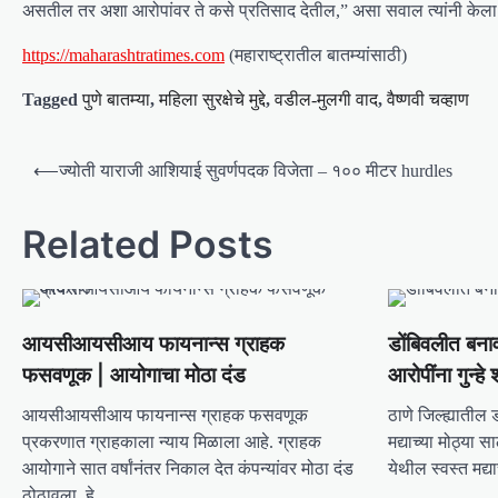
असतील तर अशा आरोपांवर ते कसे प्रतिसाद देतील,” असा सवाल त्यांनी केला
https://maharashtratimes.com
(महाराष्ट्रातील बातम्यांसाठी)
Tagged
पुणे बातम्या
,
महिला सुरक्षेचे मुद्दे
,
वडील-मुलगी वाद
,
वैष्णवी चव्हाण
P
⟵
ज्योती याराजी आशियाई सुवर्णपदक विजेता – १०० मीटर hurdles
o
s
Related Posts
t
n
a
आयसीआयसीआय फायनान्स ग्राहक
डोंबिवलीत बनाव
v
फसवणूक | आयोगाचा मोठा दंड
आरोपींना गुन्ह
i
आयसीआयसीआय फायनान्स ग्राहक फसवणूक
ठाणे जिल्ह्यातील ड
g
प्रकरणात ग्राहकाला न्याय मिळाला आहे. ग्राहक
मद्याच्या मोठ्या 
आयोगाने सात वर्षांनंतर निकाल देत कंपन्यांवर मोठा दंड
येथील स्वस्त मद्या
a
ठोठावला. हे…