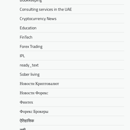
Consulting services in the UAE
Cryptocurrency News
Education
FinTech
Forex Trading
IPL
ready_text
Sober living
Новости Криптовалют
Новости Форекс
Финтех
Форекс Брокеры
ऐतिहासिक
कृषी