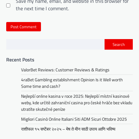
Save my name, email, and website in this browser for
the next time I comment.
Search
Recent Posts
ValorBet Reviews: Customer Reviews & Ratings
4raBet Gambling establishment Opinion Is it Well worth
Some time and cash?
Nejlepší online kasina v roce 2025: Nejlepší místní kasinové
weby, kde určitě zahraniční casina pro české hráče bez vkladu
utratíte skutečné peníze
Migliori Casinò Online Italiani Siti ADM Sicuri Ottobre 2025
राशीफल १५ सप्टेंबर २०२५ – मेष ते मीन साठी उपाय आणि भविष्य