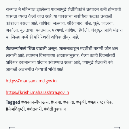
राज्यात मे महिन्यात झालेल्या पावसामुळे शेतीपिकांचे उत्पादन कमी होण्याची
शक्यता व्यक्त केली जात आहे. या पावसाचा सर्वाधिक फटका उन्हाळी
कांद्याला बसला आहे. नाशिक, जळगाव, औरंगाबाद, बीड, धुळे, जालना,
अकोला, बुलढाणा, यवतमाळ, परभणी, वाशिम, हिंगोली, चंद्रपूर आणि भंडारा
या जिल्ह्यांमध्ये ही परिस्थिती अधिक तीव्र आहे.
शेतकऱ्यांमध्ये चिंता वाढली
असून, शासनाकडून मदतीची मागणी जोर धरू
लागली आहे. हवामान विभागाच्या अहवालानुसार, येत्या काही दिवसांतही
अस्थिर हवामानाचा अंदाज वर्तवण्यात आला आहे, ज्यामुळे शेतकरी वर्ग
आणखी अडचणीत येण्याची भीती आहे.
https://mausam.imd.gov.in
https://krishi.maharashtra.gov.in
Tagged
#अवकाळीपाऊस
,
#आंबा
,
#कांदा
,
#कृषी
,
#महाराष्ट्रपिक
,
#मेअतिवृष्टी
,
#शेतकरी
,
#शेतीनुकसान
P
⟵
⟶