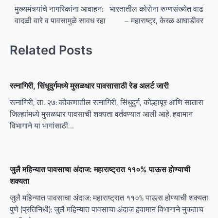
o
मुख्यमंत्र्यांचे नागरिकांना आवाहन:
भारतातील कोरोना रुग्णसंख्येत वाढ
वादळी वारे व पावसामुळे सावध रहा
– महाराष्ट्र, केरळ आघाडीवर
s
t
Related Posts
n
a
v
रत्नागिरी, सिंधुदुर्गमध्ये मुसळधार पावसासाठी रेड अलर्ट जारी
i
रत्नागिरी, ता. २७: कोकणातील रत्नागिरी, सिंधुदुर्ग, कोल्हापूर आणि सातारा
g
जिल्ह्यांमध्ये मुसळधार पावसाची शक्यता वर्तवण्यात आली आहे. हवामान
विभागाने या भागांसाठी…
a
t
i
जुलै महिन्यात पावसाचा अंदाज: महाराष्ट्रात ११०% पाऊस होण्याची
o
शक्यता
n
जुलै महिन्यात पावसाचा अंदाज: महाराष्ट्रात ११०% पाऊस होण्याची शक्यता
पुणे (प्रतिनिधी): जुलै महिन्यात पावसाचा अंदाज हवामान विभागाने नुकताच