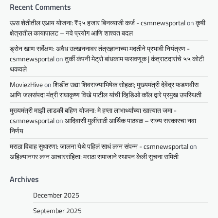
Recent Comments
ऊस शेतीतील एआय योजना: ₹२५ हजार बिनव्याजी कर्ज - csmnewsportal
on
कृषी
क्षेत्रातील कायापालट – नवे प्रयोग आणि शाश्वत बदल
ड्रोन खाण सर्वेक्षण: अवैध उत्खननावर तंत्रज्ञानाच्या मदतीने प्रभावी नियंत्रण -
csmnewsportal
on
तुर्की कंपनी मेट्रो बांधकाम फसवणूक | कंत्राटदारांचे ५५ कोटी
थकवले
MoviezHive
on
शिर्डीत उद्या शिवराज्याभिषेक सोहळा; मुख्यमंत्री देवेंद्र फडणवीस
आणि जलसंपदा मंत्री राधाकृष्ण विखे पाटील यांची व्हिडिओ कॉल द्वारे प्रमुख उपस्थिती
मुख्यमंत्री माझी लाडकी बहिण योजना: मे हप्ता लाभार्थ्यांच्या खात्यात जमा -
csmnewsportal
on
आदिवासी मुलींसाठी आर्थिक पाठबळ – राज्य सरकारचा नवा
निर्णय
मराठा विवाह सुधारणा: जालना येथे पहिलं साधं लग्न संपन्न - csmnewsportal
on
अहिल्यानगर लग्न आचारसंहिता: मराठा समाजाने स्थापन केली सुचना समिती
Archives
December 2025
September 2025