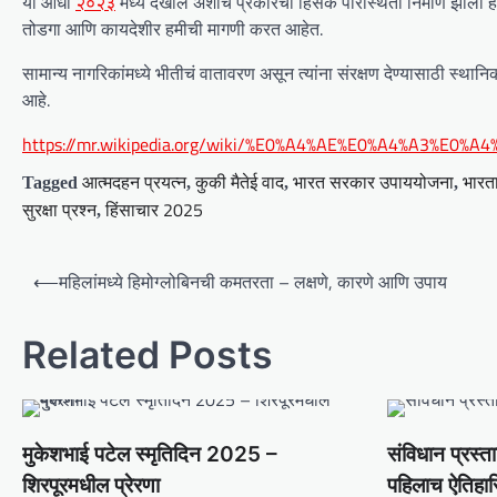
या आधी
२०२३
मध्ये देखील अशाच प्रकारची हिंसक परिस्थिती निर्माण झाली हो
तोडगा आणि कायदेशीर हमीची मागणी करत आहेत.
सामान्य नागरिकांमध्ये भीतीचं वातावरण असून त्यांना संरक्षण देण्यासाठी स्था
आहे.
https://mr.wikipedia.org/wiki/%E0%A4%AE%E0%A4%A3%E0
आत्मदहन प्रयत्न
कुकी मैतेई वाद
भारत सरकार उपाययोजना
भारत
Tagged
,
,
,
सुरक्षा प्रश्न
हिंसाचार 2025
,
P
⟵
महिलांमध्ये हिमोग्लोबिनची कमतरता – लक्षणे, कारणे आणि उपाय
o
s
Related Posts
t
n
a
मुकेशभाई पटेल स्मृतिदिन 2025 –
संविधान प्रस्त
v
शिरपूरमधील प्रेरणा
पहिलाच ऐतिहा