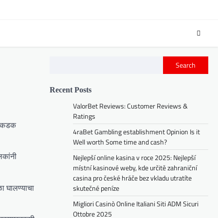
Search
Recent Posts
ValorBet Reviews: Customer Reviews &
Ratings
ून कडक
4raBet Gambling establishment Opinion Is it
Well worth Some time and cash?
लकांनी
Nejlepší online kasina v roce 2025: Nejlepší
místní kasinové weby, kde určitě zahraniční
casina pro české hráče bez vkladu utratíte
आळा घालण्याचा
skutečné peníze
Migliori Casinò Online Italiani Siti ADM Sicuri
Ottobre 2025