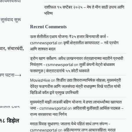
 कायमस्वरूपी
राशीफल १५ सप्टेंबर २०२५ – मेष ते मीन साठी उपाय आणि
भविष्य
 सुसंवाद सुरू
Recent Comments
ऊस शेतीतील एआय योजना: ₹२५ हजार बिनव्याजी कर्ज -
csmnewsportal
on
कृषी क्षेत्रातील कायापालट – नवे प्रयोग
चार
संचारबंदी
आणि शाश्वत बदल
,
,
ड्रोन खाण सर्वेक्षण: अवैध उत्खननावर तंत्रज्ञानाच्या मदतीने प्रभावी
नियंत्रण - csmnewsportal
on
तुर्की कंपनी मेट्रो बांधकाम
फसवणूक | कंत्राटदारांचे ५५ कोटी थकवले
ीषण घटना
⟶
MoviezHive
on
शिर्डीत उद्या शिवराज्याभिषेक सोहळा; मुख्यमंत्री
देवेंद्र फडणवीस आणि जलसंपदा मंत्री राधाकृष्ण विखे पाटील यांची
व्हिडिओ कॉल द्वारे प्रमुख उपस्थिती
मुख्यमंत्री माझी लाडकी बहिण योजना: मे हप्ता लाभार्थ्यांच्या खात्यात
जमा - csmnewsportal
on
आदिवासी मुलींसाठी आर्थिक पाठबळ –
राज्य सरकारचा नवा निर्णय
 १८ डिझेल
मराठा विवाह सुधारणा: जालना येथे पहिलं साधं लग्न संपन्न -
csmnewsportal
on
अहिल्यानगर लग्न आचारसंहिता: मराठा