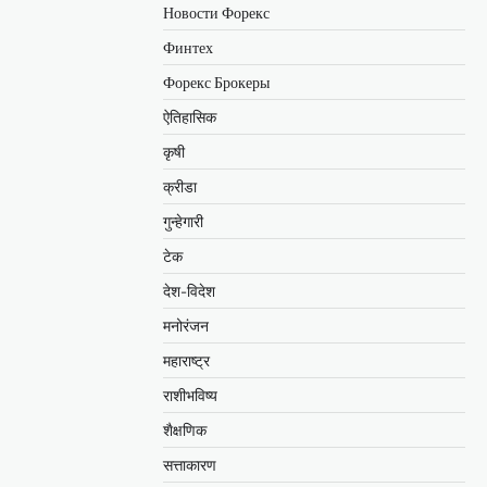
Новости Форекс
Финтех
Форекс Брокеры
ऐतिहासिक
कृषी
क्रीडा
गुन्हेगारी
टेक
देश-विदेश
मनोरंजन
महाराष्ट्र
राशीभविष्य
शैक्षणिक
सत्ताकारण