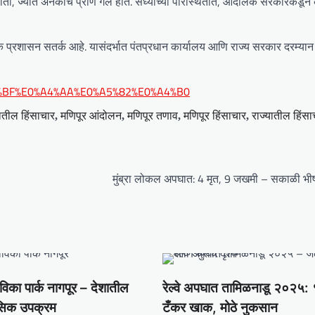
ती, ज्यात अनेकांचे प्राण गेले होते. सध्याच्या परिस्थितीत, आंदोलक सरकारकडून
निक प्रशासन सतर्क आहे. यासंदर्भात पंतप्रधान कार्यालय आणि राज्य सरकार दरम्यान
%A4%BF%E0%A4%AA%E0%A5%82%E0%A4%B0
ातील हिंसाचार
मणिपूर आंदोलन
मणिपूर तणाव
मणिपूर हिंसाचार
राज्यातील हिंसा
,
,
,
,
मुंब्रा लोकल अपघात: 4 मृत, 9 जखमी – सकाळी भ
ाविका पार्क नागपूर – देशातील
रेल्वे अपघात तामिळनाडू २०२५:
सिक उपक्रम
टँकर खाक, मोठे नुकसान