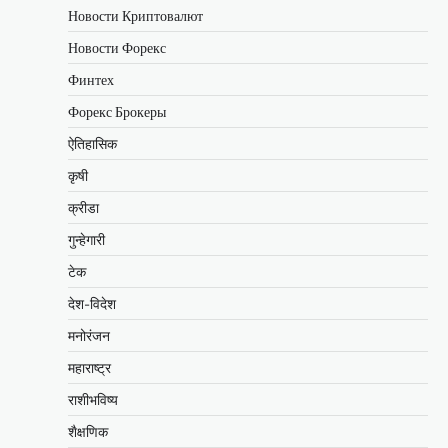
Новости Криптовалют
Новости Форекс
Финтех
Форекс Брокеры
ऐतिहासिक
कृषी
क्रीडा
गुन्हेगारी
टेक
देश-विदेश
मनोरंजन
महाराष्ट्र
राशीभविष्य
शैक्षणिक