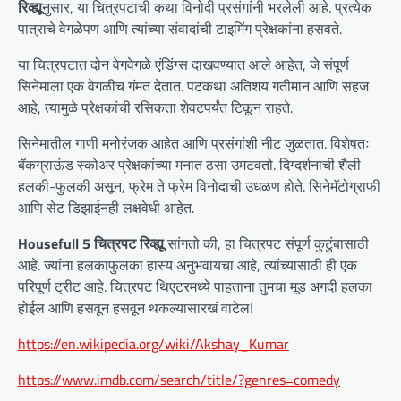
रिव्ह्यू
नुसार, या चित्रपटाची कथा विनोदी प्रसंगांनी भरलेली आहे. प्रत्येक
पात्राचे वेगळेपण आणि त्यांच्या संवादांची टाइमिंग प्रेक्षकांना हसवते.
या चित्रपटात दोन वेगवेगळे एंडिंग्स दाखवण्यात आले आहेत, जे संपूर्ण
सिनेमाला एक वेगळीच गंमत देतात. पटकथा अतिशय गतीमान आणि सहज
आहे, त्यामुळे प्रेक्षकांची रसिकता शेवटपर्यंत टिकून राहते.
सिनेमातील गाणी मनोरंजक आहेत आणि प्रसंगांशी नीट जुळतात. विशेषतः
बॅकग्राऊंड स्कोअर प्रेक्षकांच्या मनात ठसा उमटवतो. दिग्दर्शनाची शैली
हलकी-फुलकी असून, फ्रेम ते फ्रेम विनोदाची उधळण होते. सिनेमॅटोग्राफी
आणि सेट डिझाईनही लक्षवेधी आहेत.
Housefull 5 चित्रपट रिव्ह्यू
सांगतो की, हा चित्रपट संपूर्ण कुटुंबासाठी
आहे. ज्यांना हलकाफुलका हास्य अनुभवायचा आहे, त्यांच्यासाठी ही एक
परिपूर्ण ट्रीट आहे. चित्रपट थिएटरमध्ये पाहताना तुमचा मूड अगदी हलका
होईल आणि हसवून हसवून थकल्यासारखं वाटेल!
https://en.wikipedia.org/wiki/Akshay_Kumar
https://www.imdb.com/search/title/?genres=comedy