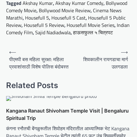
Tagged
Akshay Kumar
,
Akshay Kumar Comedy
,
Bollywood
Comedy Movie
,
Bollywood Movie Review
,
Cinema News
Marathi
,
Housefull 5
,
Housefull 5 Cast
,
Housefull 5 Public
Review
,
Housefull 5 Review
,
Housefull Movie Series
,
Indian
Comedy Film
,
Sajid Nadiadwala
,
हाऊसफुल्ल ५ चित्रपट
P
⟵
⟶
o
पीएमपी बस महिला सुरक्षा: महिला
शिवकालीन रायगडाचा मार्ग
प्रवाशांसाठी विशेष पोलिस बंदोबस्त
उलगडला
s
t
Related Posts
n
a
v
Kangana Ranaut Shivoham Temple Visit | Bengaluru
i
Spiritual Trip
g
कंगना रनौतची बेंगळुरूतील शिवोहम मंदिरातील आध्यात्मिक भेट Kangana
a
Ranaut Shivoham Temple भेटीत त्यांनी 65 फूट उंच शिवमूर्तीसमोर