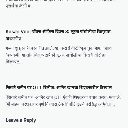
t
प्रार्थना केली व…
i
o
Kesari Veer बॉक्स ऑफिस दिवस 3: सूरज पांचोलीचा चित्रपट
n
अडचणीत
गेल्या शुक्रवारी प्रदर्शित झालेल्या ‘केसरी वीर’, ‘भूल चुक माफ‘ आणि
‘कपकपी’ या तीन चित्रपटांपैकी सूरज पांचोलीचा ‘केसरी वीर’ हा
चित्रपट…
सितारे जमीन पर OTT रिलीज: आमिर खानचा थिएटरवरील विश्वास
‘सितारे जमीन पर’: आमिर खान OTT ऐवजी थिएटरचा बचाव करत; म्हणाले,
‘मी माझ्या प्रेक्षकांवर पूर्ण विश्वास ठेवतो’ बॉलिवूडचे प्रसिद्ध अभिनेता…
Leave a Reply