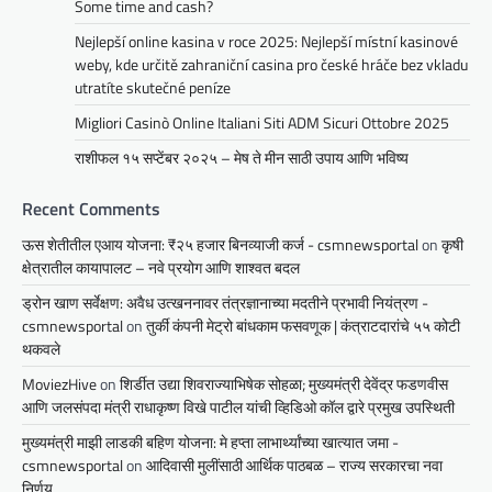
Some time and cash?
Nejlepší online kasina v roce 2025: Nejlepší místní kasinové
weby, kde určitě zahraniční casina pro české hráče bez vkladu
utratíte skutečné peníze
Migliori Casinò Online Italiani Siti ADM Sicuri Ottobre 2025
राशीफल १५ सप्टेंबर २०२५ – मेष ते मीन साठी उपाय आणि भविष्य
Recent Comments
ऊस शेतीतील एआय योजना: ₹२५ हजार बिनव्याजी कर्ज - csmnewsportal
on
कृषी
क्षेत्रातील कायापालट – नवे प्रयोग आणि शाश्वत बदल
ड्रोन खाण सर्वेक्षण: अवैध उत्खननावर तंत्रज्ञानाच्या मदतीने प्रभावी नियंत्रण -
csmnewsportal
on
तुर्की कंपनी मेट्रो बांधकाम फसवणूक | कंत्राटदारांचे ५५ कोटी
थकवले
MoviezHive
on
शिर्डीत उद्या शिवराज्याभिषेक सोहळा; मुख्यमंत्री देवेंद्र फडणवीस
आणि जलसंपदा मंत्री राधाकृष्ण विखे पाटील यांची व्हिडिओ कॉल द्वारे प्रमुख उपस्थिती
मुख्यमंत्री माझी लाडकी बहिण योजना: मे हप्ता लाभार्थ्यांच्या खात्यात जमा -
csmnewsportal
on
आदिवासी मुलींसाठी आर्थिक पाठबळ – राज्य सरकारचा नवा
निर्णय