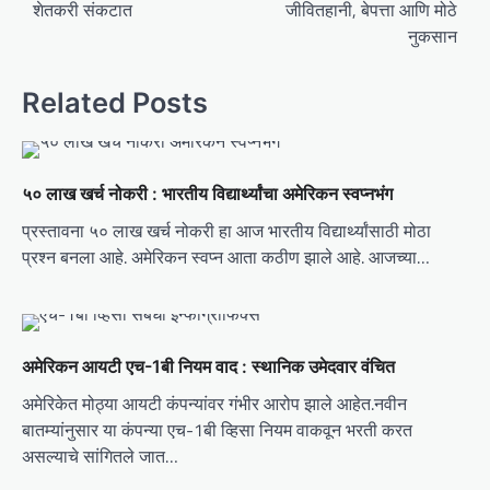
शेतकरी संकटात
जीवितहानी, बेपत्ता आणि मोठे
s
नुकसान
t
n
Related Posts
a
v
i
५० लाख खर्च नोकरी : भारतीय विद्यार्थ्यांचा अमेरिकन स्वप्नभंग
g
प्रस्तावना ५० लाख खर्च नोकरी हा आज भारतीय विद्यार्थ्यांसाठी मोठा
a
प्रश्न बनला आहे. अमेरिकन स्वप्न आता कठीण झाले आहे. आजच्या…
t
i
o
अमेरिकन आयटी एच-1बी नियम वाद : स्थानिक उमेदवार वंचित
n
अमेरिकेत मोठ्या आयटी कंपन्यांवर गंभीर आरोप झाले आहेत.नवीन
बातम्यांनुसार या कंपन्या एच-1बी व्हिसा नियम वाकवून भरती करत
असल्याचे सांगितले जात…