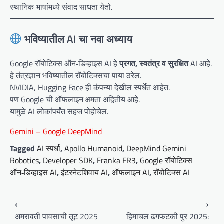
स्थानिक भाषांमध्ये संवाद साधता येतो.
भविष्यातील AI चा नवा अध्याय
Google रॉबोटिक्स ऑन‑डिव्हाइस AI हे
प्रगत, स्वतंत्र व सुरक्षित
AI आहे.
हे तंत्रज्ञान भविष्यातील रॉबोटिक्सचा पाया ठरेल.
NVIDIA, Hugging Face ही कंपन्या देखील स्पर्धेत आहेत.
पण Google ची ऑफलाइन क्षमता अद्वितीय आहे.
यामुळे AI लोकांपर्यंत सहज पोहोचेल.
Gemini – Google DeepMind
Tagged
AI स्पर्धा
,
Apollo Humanoid
,
DeepMind Gemini
Robotics
,
Developer SDK
,
Franka FR3
,
Google रॉबोटिक्स
ऑन‑डिव्हाइस AI
,
इंटरनेटशिवाय AI
,
ऑफलाइन AI
,
रॉबोटिक्स AI
P
⟵
⟶
o
अमरावती पावसाची तूट 2025
हिमाचल ढगफटकी पुर 2025: