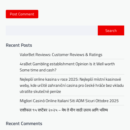
Search
Recent Posts
ValorBet Reviews: Customer Reviews & Ratings
4raBet Gambling establishment Opinion Is it Well worth
Some time and cash?
Nejlepší online kasina v roce 2025: Nejlepší místní kasinové
weby, kde určitě zahraniční casina pro české hráče bez vkladu
utratíte skutečné peníze
Migliori Casinò Online Italiani Siti ADM Sicuri Ottobre 2025
राशीफल १५ सप्टेंबर २०२५ – मेष ते मीन साठी उपाय आणि भविष्य
Recent Comments