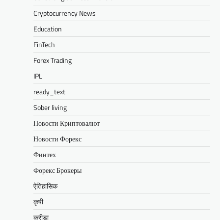
Cryptocurrency News
Education
FinTech
Forex Trading
IPL
ready_text
Sober living
Новости Криптовалют
Новости Форекс
Финтех
Форекс Брокеры
ऐतिहासिक
कृषी
क्रीडा