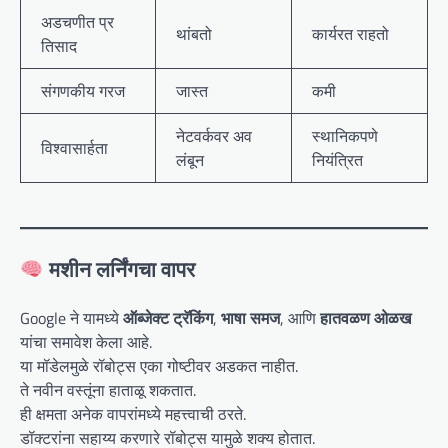
अडचणीत प्र
थांबतो
कार्यरत राहतो
तिसाद
संगणकीय गरज
जास्त
कमी
नेटवर्कवर अव
स्थानिकपणे
विश्वासार्हता
लंबून
नियंत्रित
मशीन लर्निंगचा वापर
Google ने यामध्ये
ऑब्जेक्ट ट्रॅकिंग
,
भाषा समज
, आणि
हातवळण ओळख
यांचा समावेश केला आहे.
या मॉडेलमुळे रॉबोट्स एका गोष्टीवर अडकत नाहीत.
ते नवीन वस्तूंना हाताळू शकतात.
ही क्षमता अनेक वापरांमध्ये महत्त्वाची ठरते.
डॉक्टरांना सहाय्य करणारे रॉबोट्स यामुळे शक्य होतात.