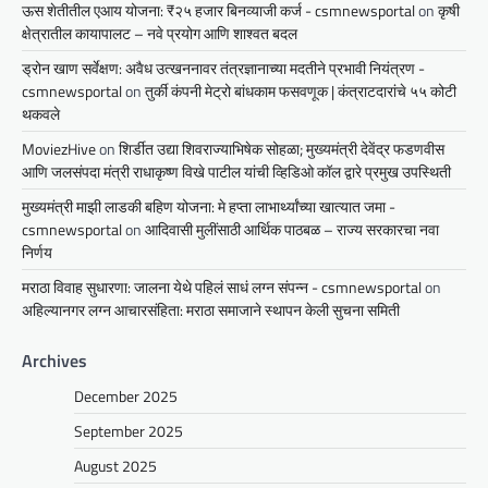
ऊस शेतीतील एआय योजना: ₹२५ हजार बिनव्याजी कर्ज - csmnewsportal
on
कृषी
क्षेत्रातील कायापालट – नवे प्रयोग आणि शाश्वत बदल
ड्रोन खाण सर्वेक्षण: अवैध उत्खननावर तंत्रज्ञानाच्या मदतीने प्रभावी नियंत्रण -
csmnewsportal
on
तुर्की कंपनी मेट्रो बांधकाम फसवणूक | कंत्राटदारांचे ५५ कोटी
थकवले
MoviezHive
on
शिर्डीत उद्या शिवराज्याभिषेक सोहळा; मुख्यमंत्री देवेंद्र फडणवीस
आणि जलसंपदा मंत्री राधाकृष्ण विखे पाटील यांची व्हिडिओ कॉल द्वारे प्रमुख उपस्थिती
मुख्यमंत्री माझी लाडकी बहिण योजना: मे हप्ता लाभार्थ्यांच्या खात्यात जमा -
csmnewsportal
on
आदिवासी मुलींसाठी आर्थिक पाठबळ – राज्य सरकारचा नवा
निर्णय
मराठा विवाह सुधारणा: जालना येथे पहिलं साधं लग्न संपन्न - csmnewsportal
on
अहिल्यानगर लग्न आचारसंहिता: मराठा समाजाने स्थापन केली सुचना समिती
Archives
December 2025
September 2025
August 2025