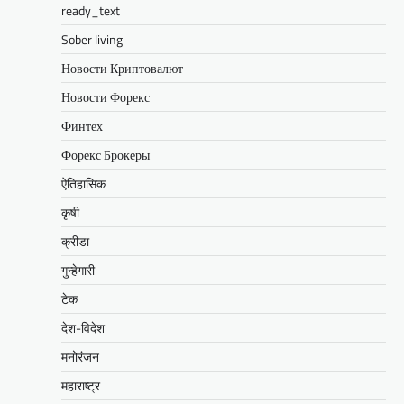
ready_text
Sober living
Новости Криптовалют
Новости Форекс
Финтех
Форекс Брокеры
ऐतिहासिक
कृषी
क्रीडा
गुन्हेगारी
टेक
देश-विदेश
मनोरंजन
महाराष्ट्र