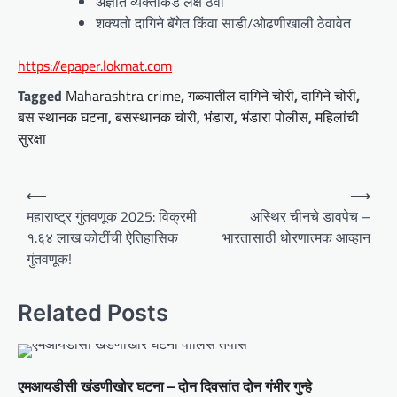
अज्ञात व्यक्तींकडे लक्ष ठेवा
शक्यतो दागिने बॅगेत किंवा साडी/ओढणीखाली ठेवावेत
https://epaper.lokmat.com
Tagged
Maharashtra crime
,
गळ्यातील दागिने चोरी
,
दागिने चोरी
,
बस स्थानक घटना
,
बसस्थानक चोरी
,
भंडारा
,
भंडारा पोलीस
,
महिलांची
सुरक्षा
P
⟵
⟶
o
महाराष्ट्र गुंतवणूक 2025: विक्रमी
अस्थिर चीनचे डावपेच –
१.६४ लाख कोटींची ऐतिहासिक
भारतासाठी धोरणात्मक आव्हान
s
गुंतवणूक!
t
n
Related Posts
a
v
i
एमआयडीसी खंडणीखोर घटना – दोन दिवसांत दोन गंभीर गुन्हे