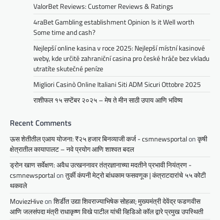
ValorBet Reviews: Customer Reviews & Ratings
4raBet Gambling establishment Opinion Is it Well worth
Some time and cash?
Nejlepší online kasina v roce 2025: Nejlepší místní kasinové
weby, kde určitě zahraniční casina pro české hráče bez vkladu
utratíte skutečné peníze
Migliori Casinò Online Italiani Siti ADM Sicuri Ottobre 2025
राशीफल १५ सप्टेंबर २०२५ – मेष ते मीन साठी उपाय आणि भविष्य
Recent Comments
ऊस शेतीतील एआय योजना: ₹२५ हजार बिनव्याजी कर्ज - csmnewsportal
on
कृषी
क्षेत्रातील कायापालट – नवे प्रयोग आणि शाश्वत बदल
ड्रोन खाण सर्वेक्षण: अवैध उत्खननावर तंत्रज्ञानाच्या मदतीने प्रभावी नियंत्रण -
csmnewsportal
on
तुर्की कंपनी मेट्रो बांधकाम फसवणूक | कंत्राटदारांचे ५५ कोटी
थकवले
MoviezHive
on
शिर्डीत उद्या शिवराज्याभिषेक सोहळा; मुख्यमंत्री देवेंद्र फडणवीस
आणि जलसंपदा मंत्री राधाकृष्ण विखे पाटील यांची व्हिडिओ कॉल द्वारे प्रमुख उपस्थिती