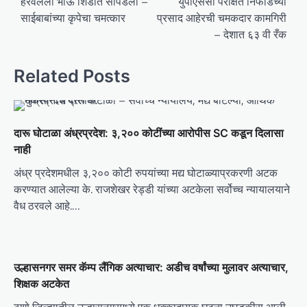
o
हरवलेला भाऊ शिर्डीत सापडला –
युपीएससी परीक्षेत निफाडच्या
साईबाबांच्या कृपेचा चमत्कार
प्रसाद आहेरची चमकदार कामगिरी
s
– देशात ६३ वी रँक
t
n
Related Posts
a
v
i
दारू घोटाळा अंध्रप्रदेश: ३,२०० कोटींच्या आरोपीस SC कडून दिलासा
g
नाही
a
अंध्र प्रदेशमधील ३,२०० कोटी रुपयांच्या मद्य घोटाळ्याप्रकरणी अटक
t
करण्यात आलेल्या के. राजशेखर रेड्डी यांच्या अटकेला सर्वोच्च न्यायालयाने
वैध ठरवले आहे.…
i
o
n
उल्हासनगर समर कॅम्प लैंगिक अत्याचार: अडीच वर्षांच्या मुलावर अत्याचार,
शिक्षक अटकेत