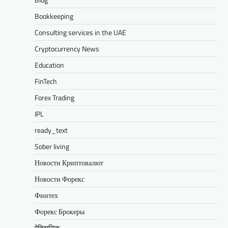
Bookkeeping
Consulting services in the UAE
Cryptocurrency News
Education
FinTech
Forex Trading
IPL
ready_text
Sober living
Новости Криптовалют
Новости Форекс
Финтех
Форекс Брокеры
ऐतिहासिक