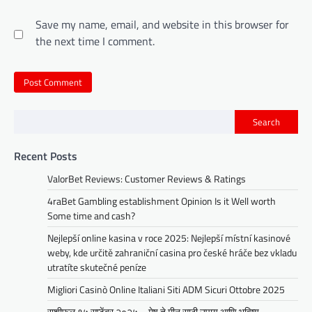
Save my name, email, and website in this browser for
the next time I comment.
Search
Recent Posts
ValorBet Reviews: Customer Reviews & Ratings
4raBet Gambling establishment Opinion Is it Well worth
Some time and cash?
Nejlepší online kasina v roce 2025: Nejlepší místní kasinové
weby, kde určitě zahraniční casina pro české hráče bez vkladu
utratíte skutečné peníze
Migliori Casinò Online Italiani Siti ADM Sicuri Ottobre 2025
राशीफल १५ सप्टेंबर २०२५ – मेष ते मीन साठी उपाय आणि भविष्य