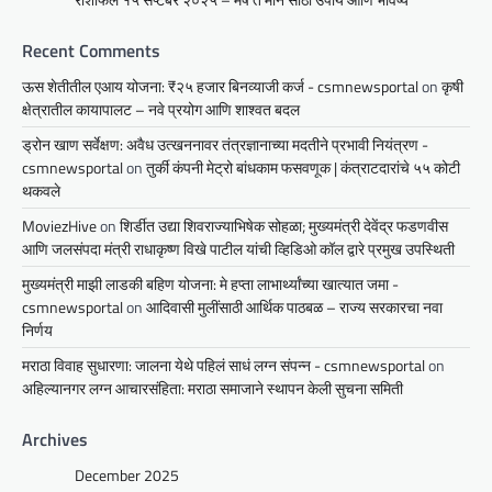
Recent Comments
ऊस शेतीतील एआय योजना: ₹२५ हजार बिनव्याजी कर्ज - csmnewsportal
on
कृषी
क्षेत्रातील कायापालट – नवे प्रयोग आणि शाश्वत बदल
ड्रोन खाण सर्वेक्षण: अवैध उत्खननावर तंत्रज्ञानाच्या मदतीने प्रभावी नियंत्रण -
csmnewsportal
on
तुर्की कंपनी मेट्रो बांधकाम फसवणूक | कंत्राटदारांचे ५५ कोटी
थकवले
MoviezHive
on
शिर्डीत उद्या शिवराज्याभिषेक सोहळा; मुख्यमंत्री देवेंद्र फडणवीस
आणि जलसंपदा मंत्री राधाकृष्ण विखे पाटील यांची व्हिडिओ कॉल द्वारे प्रमुख उपस्थिती
मुख्यमंत्री माझी लाडकी बहिण योजना: मे हप्ता लाभार्थ्यांच्या खात्यात जमा -
csmnewsportal
on
आदिवासी मुलींसाठी आर्थिक पाठबळ – राज्य सरकारचा नवा
निर्णय
मराठा विवाह सुधारणा: जालना येथे पहिलं साधं लग्न संपन्न - csmnewsportal
on
अहिल्यानगर लग्न आचारसंहिता: मराठा समाजाने स्थापन केली सुचना समिती
Archives
December 2025