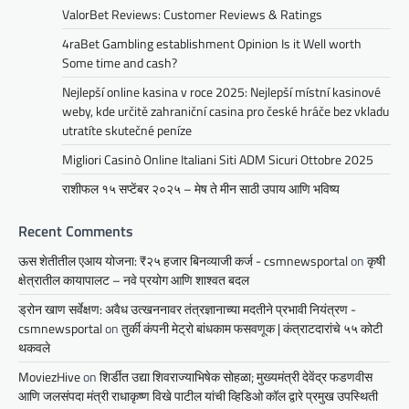
ValorBet Reviews: Customer Reviews & Ratings
4raBet Gambling establishment Opinion Is it Well worth
Some time and cash?
Nejlepší online kasina v roce 2025: Nejlepší místní kasinové
weby, kde určitě zahraniční casina pro české hráče bez vkladu
utratíte skutečné peníze
Migliori Casinò Online Italiani Siti ADM Sicuri Ottobre 2025
राशीफल १५ सप्टेंबर २०२५ – मेष ते मीन साठी उपाय आणि भविष्य
Recent Comments
ऊस शेतीतील एआय योजना: ₹२५ हजार बिनव्याजी कर्ज - csmnewsportal
on
कृषी
क्षेत्रातील कायापालट – नवे प्रयोग आणि शाश्वत बदल
ड्रोन खाण सर्वेक्षण: अवैध उत्खननावर तंत्रज्ञानाच्या मदतीने प्रभावी नियंत्रण -
csmnewsportal
on
तुर्की कंपनी मेट्रो बांधकाम फसवणूक | कंत्राटदारांचे ५५ कोटी
थकवले
MoviezHive
on
शिर्डीत उद्या शिवराज्याभिषेक सोहळा; मुख्यमंत्री देवेंद्र फडणवीस
आणि जलसंपदा मंत्री राधाकृष्ण विखे पाटील यांची व्हिडिओ कॉल द्वारे प्रमुख उपस्थिती