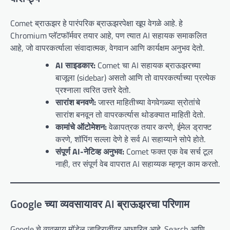
Comet ब्राऊझर हे पारंपरिक ब्राऊझरपेक्षा खूप वेगळे आहे. हे
Chromium प्लॅटफॉर्मवर तयार आहे, पण त्यात AI सहायक समाकलित
आहे, जो वापरकर्त्याला संवादात्मक, वेगवान आणि कार्यक्षम अनुभव देतो.
AI साइडकार:
Comet चा AI सहायक ब्राऊझरच्या
बाजूला (sidebar) असतो आणि तो वापरकर्त्याच्या प्रत्येक
प्रश्नाला त्वरित उत्तरे देतो.
सारांश बनवणे:
जास्त माहितीच्या वेगवेगळ्या स्रोतांचे
सारांश बनवून तो वापरकर्त्यास थोडक्यात माहिती देतो.
कामांचे ऑटोमेशन:
वेळापत्रक तयार करणे, ईमेल ड्राफ्ट
करणे, शॉपिंग सल्ला देणे हे सर्व AI सहाय्याने सोपे होते.
संपूर्ण AI-नेटिव्ह अनुभव:
Comet फक्त एक वेब सर्च टूल
नाही, तर संपूर्ण वेब वापरात AI सहाय्यक म्हणून काम करतो.
Google च्या व्यवसायावर AI ब्राऊझरचा परिणाम
Google चे व्यवसाय मॉडेल जाहिरातींवर आधारित आहे. Search आणि