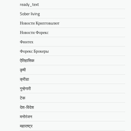
ready_text
Sober living
Новости Криптовалют
Новости Форекс
Финтех
Форекс Брокеры
ऐतिहासिक
कृषी
क्रीडा
गुन्हेगारी
टेक
देश-विदेश
मनोरंजन
महाराष्ट्र