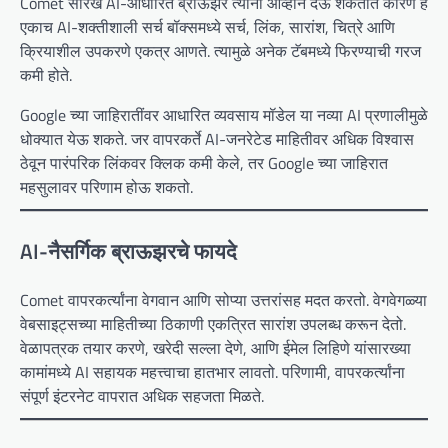
Comet सारखे AI-आधारित ब्राऊझर त्यांना आव्हान देऊ शकतात कारण हे
एकाच AI-शक्तीशाली सर्च बॉक्समध्ये सर्च, लिंक, सारांश, चित्रे आणि
क्रियाशील उपकरणे एकत्र आणते. त्यामुळे अनेक टॅबमध्ये फिरण्याची गरज
कमी होते.
Google च्या जाहिरातींवर आधारित व्यवसाय मॉडेल या नव्या AI प्रणालीमुळे
धोक्यात येऊ शकते. जर वापरकर्ते AI-जनरेटेड माहितीवर अधिक विश्वास
ठेवून पारंपरिक लिंकवर क्लिक कमी केले, तर Google च्या जाहिरात
महसुलावर परिणाम होऊ शकतो.
AI-नैसर्गिक ब्राऊझरचे फायदे
Comet वापरकर्त्यांना वेगवान आणि सोप्या उत्तरांसह मदत करतो. वेगवेगळ्या
वेबसाइट्सच्या माहितीच्या ठिकाणी एकत्रित सारांश उपलब्ध करून देतो.
वेळापत्रक तयार करणे, खरेदी सल्ला देणे, आणि ईमेल लिहिणे यांसारख्या
कामांमध्ये AI सहायक महत्त्वाचा हातभार लावतो. परिणामी, वापरकर्त्यांना
संपूर्ण इंटरनेट वापरात अधिक सहजता मिळते.