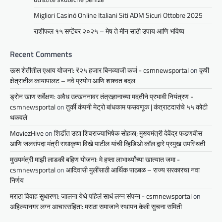
Migliori Casinò Online Italiani Siti ADM Sicuri Ottobre 2025
राशीफल १५ सप्टेंबर २०२५ – मेष ते मीन साठी उपाय आणि भविष्य
Recent Comments
ऊस शेतीतील एआय योजना: ₹२५ हजार बिनव्याजी कर्ज - csmnewsportal
on
कृषी
क्षेत्रातील कायापालट – नवे प्रयोग आणि शाश्वत बदल
ड्रोन खाण सर्वेक्षण: अवैध उत्खननावर तंत्रज्ञानाच्या मदतीने प्रभावी नियंत्रण -
csmnewsportal
on
तुर्की कंपनी मेट्रो बांधकाम फसवणूक | कंत्राटदारांचे ५५ कोटी
थकवले
MoviezHive
on
शिर्डीत उद्या शिवराज्याभिषेक सोहळा; मुख्यमंत्री देवेंद्र फडणवीस
आणि जलसंपदा मंत्री राधाकृष्ण विखे पाटील यांची व्हिडिओ कॉल द्वारे प्रमुख उपस्थिती
मुख्यमंत्री माझी लाडकी बहिण योजना: मे हप्ता लाभार्थ्यांच्या खात्यात जमा -
csmnewsportal
on
आदिवासी मुलींसाठी आर्थिक पाठबळ – राज्य सरकारचा नवा
निर्णय
मराठा विवाह सुधारणा: जालना येथे पहिलं साधं लग्न संपन्न - csmnewsportal
on
अहिल्यानगर लग्न आचारसंहिता: मराठा समाजाने स्थापन केली सुचना समिती