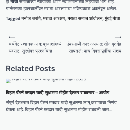
हा
मोर्चा
समाजाच्या न्यायाच्या आणि स्वाभिमानाच्या लढ्याचा भाग आहे.
यानंतरच्या हालचालींवर मराठा आरक्षणाचा भविष्यकाळ अवलंबून असेल.
Tagged
मनोज जरांगे
,
मराठा आरक्षण
,
मराठा समाज आंदोलन
,
मुंबई मोर्चा
P
⟵
⟶
o
चर्चगेट स्थानक आग: प्रवाशांमध्ये
उंबरमाळी कार अपघात: तीन मृतदेह
घबराट, सुरक्षेवर प्रश्नचिन्ह
सापडले; पाच दिवसांपूर्वीचा संशय
s
t
Related Posts
n
a
v
बिहार पॅटर्न मतदार यादी सुधारणा मोहीम देशभर राबवणार – आयोग
i
संपूर्ण देशभरात बिहार पॅटर्न मतदार यादी सुधारणा लागू करण्याचा निर्णय
g
घेतला आहे. बिहार पॅटर्न मतदार यादी सुधारणा मोहीम राबवली जात…
a
t