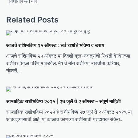
विधानावरून वाद
t
n
Related Posts
a
v
i
आजचे राशिभविष्य २५ ऑगस्ट : सर्व राशींचे भविष्य व उपाय
g
आजचे राशिभविष्य २५ ऑगस्ट या दिवशी ग्रह-नक्षत्रांची स्थिती वेगवेगळ्या
a
राशींवर वेगळा परिणाम घडवेल. मेष ते मीन राशींच्या व्यक्तींना करिअर,
t
नोकरी,…
i
o
n
साप्ताहिक राशीभविष्य २०२५ | २७ जुलै ते २ ऑगस्ट – संपूर्ण माहिती
साप्ताहिक राशीभविष्य २०२५ हे राशीभविष्य २७ जुलै ते २ ऑगस्ट २०२५ या
आठवड्यासाठी आहे. या काळात कोणत्या राशींसाठी यशदायक संकेत…