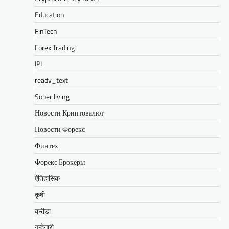
Education
FinTech
Forex Trading
IPL
ready_text
Sober living
Новости Криптовалют
Новости Форекс
Финтех
Форекс Брокеры
ऐतिहासिक
कृषी
क्रीडा
गुन्हेगारी