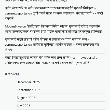
क्षेत्रातील कायापालट – नवे प्रयोग आणि शाश्वत बदल
ड्रोन खाण सर्वेक्षण: अवैध उत्खननावर तंत्रज्ञानाच्या मदतीने प्रभावी नियंत्रण -
csmnewsportal
on
तुर्की कंपनी मेट्रो बांधकाम फसवणूक | कंत्राटदारांचे ५५ कोटी
थकवले
MoviezHive
on
शिर्डीत उद्या शिवराज्याभिषेक सोहळा; मुख्यमंत्री देवेंद्र फडणवीस
आणि जलसंपदा मंत्री राधाकृष्ण विखे पाटील यांची व्हिडिओ कॉल द्वारे प्रमुख उपस्थिती
मुख्यमंत्री माझी लाडकी बहिण योजना: मे हप्ता लाभार्थ्यांच्या खात्यात जमा -
csmnewsportal
on
आदिवासी मुलींसाठी आर्थिक पाठबळ – राज्य सरकारचा नवा
निर्णय
मराठा विवाह सुधारणा: जालना येथे पहिलं साधं लग्न संपन्न - csmnewsportal
on
अहिल्यानगर लग्न आचारसंहिता: मराठा समाजाने स्थापन केली सुचना समिती
Archives
December 2025
September 2025
August 2025
July 2025