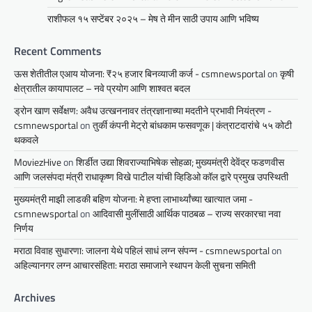
राशीफल १५ सप्टेंबर २०२५ – मेष ते मीन साठी उपाय आणि भविष्य
Recent Comments
ऊस शेतीतील एआय योजना: ₹२५ हजार बिनव्याजी कर्ज - csmnewsportal
on
कृषी
क्षेत्रातील कायापालट – नवे प्रयोग आणि शाश्वत बदल
ड्रोन खाण सर्वेक्षण: अवैध उत्खननावर तंत्रज्ञानाच्या मदतीने प्रभावी नियंत्रण -
csmnewsportal
on
तुर्की कंपनी मेट्रो बांधकाम फसवणूक | कंत्राटदारांचे ५५ कोटी
थकवले
MoviezHive
on
शिर्डीत उद्या शिवराज्याभिषेक सोहळा; मुख्यमंत्री देवेंद्र फडणवीस
आणि जलसंपदा मंत्री राधाकृष्ण विखे पाटील यांची व्हिडिओ कॉल द्वारे प्रमुख उपस्थिती
मुख्यमंत्री माझी लाडकी बहिण योजना: मे हप्ता लाभार्थ्यांच्या खात्यात जमा -
csmnewsportal
on
आदिवासी मुलींसाठी आर्थिक पाठबळ – राज्य सरकारचा नवा
निर्णय
मराठा विवाह सुधारणा: जालना येथे पहिलं साधं लग्न संपन्न - csmnewsportal
on
अहिल्यानगर लग्न आचारसंहिता: मराठा समाजाने स्थापन केली सुचना समिती
Archives