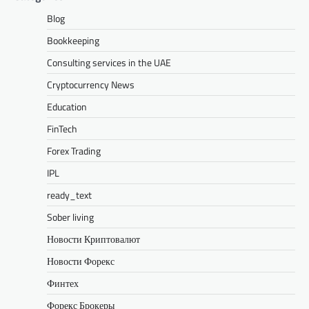
Blog
Bookkeeping
Consulting services in the UAE
Cryptocurrency News
Education
FinTech
Forex Trading
IPL
ready_text
Sober living
Новости Криптовалют
Новости Форекс
Финтех
Форекс Брокеры