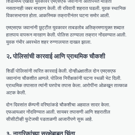
शिर्डीमध्ये एखाद्या युवकावर एमएसएफ जवानांनी आतापर्यंत माहिती
नसतानाही जबर मारहाण केली. ती रविवारी शहरात घडली. युवक स्थानिक
विकासभागात होता. आकस्मिक तक्रारीनंतर घटना समोर आली.
एमएसएफ जवानांनी छुट्टीत युवकावर ताबडतोब अतिक्रमणायुक्त शब्दात
हातपाय वापरून मारहाण केली. पोलिस ठाण्याला तक्रार नोंदवण्यात आली.
युवक गंभीर अवस्थेत शहर रुग्णालयात दाखल झाला.
२. पोलिसांची कारवाई आणि प्राथमिक चौकशी
शिर्डी पोलिसांनी त्वरित कारवाई केली. दोन्हीฝक्षातील दोन एमएसएफ
जवानांना चौकशीत आणले. पोलिस निरीक्षकांनी घटना स्थळी भेट दिली.
प्राथमिक तपासात त्यांनी घरपोच तपास केला. आरोपींना ओळखून तात्काळ
अटक केली.
दोन दिवसांत कॅम्पनी वरिष्ठांकडे चौकशीचा अहवाल सादर केला.
एफआयआर नोंदविण्यात आली. सायबर तपासणी आणि शहरातील
सीसीटीव्ही फुटेजची पडताळणी आजारीपणे सुरू आहे.
३. नागरिकांच्या सुरक्षेबाबत चिंता