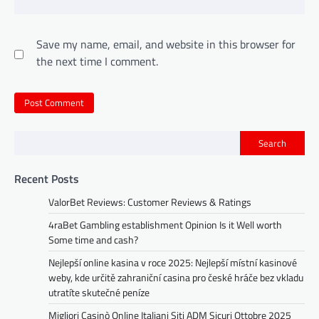
Save my name, email, and website in this browser for
the next time I comment.
Search
Recent Posts
ValorBet Reviews: Customer Reviews & Ratings
4raBet Gambling establishment Opinion Is it Well worth
Some time and cash?
Nejlepší online kasina v roce 2025: Nejlepší místní kasinové
weby, kde určitě zahraniční casina pro české hráče bez vkladu
utratíte skutečné peníze
Migliori Casinò Online Italiani Siti ADM Sicuri Ottobre 2025