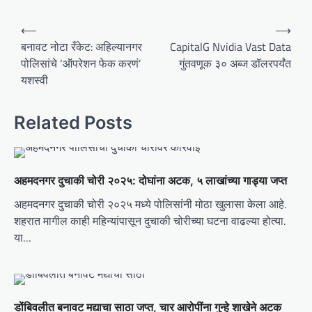
P
⟵
⟶
o
बनावट नोटा रँकेट: अहिल्यानगर
CapitalG Nvidia Vast Data
पोलिसांचे ‘ऑपरेशन फेक करणं’
गुंतवणूक ३० अब्ज डॉलरपर्यंत
s
यशस्वी
t
n
Related Posts
a
v
i
अहमदनगर दुचाकी चोरी २०२५: दोघांना अटक, ५ लाखांच्या गाड्या जप्त
g
अहमदनगर दुचाकी चोरी २०२५ मध्ये पोलिसांनी मोठा खुलासा केला आहे.
a
शहरात मागील काही महिन्यांपासून दुचाकी चोरीच्या घटना वाढल्या होत्या.
t
या…
i
o
n
डोंबिवलीत बनावट मद्याचा साठा जप्त, चार आरोपींना गुन्हे शाखेने अटक