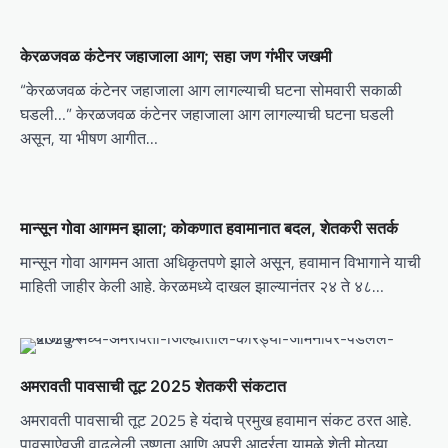
v
i
केरळजवळ कंटेनर जहाजाला आग; सहा जण गंभीर जखमी
g
“केरळजवळ कंटेनर जहाजाला आग लागल्याची घटना सोमवारी सकाळी
घडली…” केरळजवळ कंटेनर जहाजाला आग लागल्याची घटना घडली
a
असून, या भीषण आगीत…
t
i
o
मान्सून गोवा आगमन झाला; कोकणात हवामानात बदल, शेतकरी सतर्क
n
मान्सून गोवा आगमन आता अधिकृतपणे झाले असून, हवामान विभागाने याची
माहिती जाहीर केली आहे. केरळमध्ये दाखल झाल्यानंतर २४ ते ४८…
अमरावती पावसाची तूट 2025 शेतकरी संकटात
अमरावती पावसाची तूट 2025 हे यंदाचे प्रमुख हवामान संकट ठरत आहे.
पावसाऐवजी वाढलेली उष्णता आणि अपुरी आर्द्रता यामुळे शेती मोठ्या…