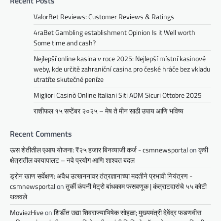
Recent Posts
ValorBet Reviews: Customer Reviews & Ratings
4raBet Gambling establishment Opinion Is it Well worth
Some time and cash?
Nejlepší online kasina v roce 2025: Nejlepší místní kasinové
weby, kde určitě zahraniční casina pro české hráče bez vkladu
utratíte skutečné peníze
Migliori Casinò Online Italiani Siti ADM Sicuri Ottobre 2025
राशीफल १५ सप्टेंबर २०२५ – मेष ते मीन साठी उपाय आणि भविष्य
Recent Comments
ऊस शेतीतील एआय योजना: ₹२५ हजार बिनव्याजी कर्ज - csmnewsportal
on
कृषी
क्षेत्रातील कायापालट – नवे प्रयोग आणि शाश्वत बदल
ड्रोन खाण सर्वेक्षण: अवैध उत्खननावर तंत्रज्ञानाच्या मदतीने प्रभावी नियंत्रण -
csmnewsportal
on
तुर्की कंपनी मेट्रो बांधकाम फसवणूक | कंत्राटदारांचे ५५ कोटी
थकवले
MoviezHive
on
शिर्डीत उद्या शिवराज्याभिषेक सोहळा; मुख्यमंत्री देवेंद्र फडणवीस