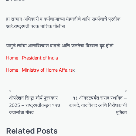
हा सन्मान अधिकारी व कर्मचाऱ्यांच्या मेहनतीचे आणि समर्पणाचे प्रतीक
आहे.राष्ट्रपती पदक नाशिक पोलीस
यामुळे त्यांचा आत्मविश्वास वाढतो आणि जनतेचा विश्वास दृढ होतो.
Home | President of India
Home | Ministry of Home Affairs
x
P
⟵
⟶
o
ऑपरेशन सिंधूर शौर्य पुरस्कार
१८ ऑगस्टपर्यंत संसद स्थगित –
2025 – राष्ट्रपतींकडून १२७
कायदे, वादविवाद आणि विरोधकांची
s
जवानांचा गौरव
भूमिका
t
n
Related Posts
a