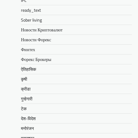
IPL
ready_text
Sober living
Новости Криптовалют
Новости Форекс
Финтех
Форекс Брокеры
ऐतिहासिक
कृषी
क्रीडा
गुन्हेगारी
टेक
देश-विदेश
मनोरंजन