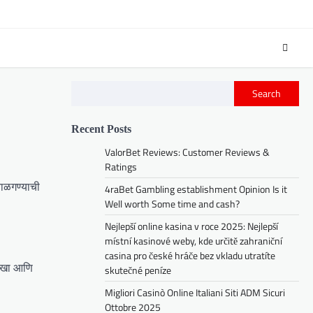
Search
Recent Posts
ValorBet Reviews: Customer Reviews &
Ratings
बाळगण्याची
4raBet Gambling establishment Opinion Is it
Well worth Some time and cash?
Nejlepší online kasina v roce 2025: Nejlepší
místní kasinové weby, kde určitě zahraniční
casina pro české hráče bez vkladu utratíte
राखा आणि
skutečné peníze
Migliori Casinò Online Italiani Siti ADM Sicuri
Ottobre 2025