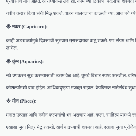
प्रवासाचे योग आहेत. आरोग्याकडे लक्ष द्या. कामाच्या ठिकाणी बदलाची शक्यता 
नवीन करार किंवा संधी मिळू शकते. वाहन चालवताना काळजी घ्या. आज नवे ध्य
🌟 मकर (Capricorn):
काही अडथळ्यांमुळे दिवसाची सुरुवात त्रासदायक वाटू शकते. पण संयम आणि शिस्त
लाभेल.
🌟 कुंभ (Aquarius):
नवे उपक्रम सुरु करण्यासाठी उत्तम वेळ आहे. तुमचे विचार स्पष्ट असतील. वरिष्
कौशल्यांमध्ये वाढ होईल. आर्थिकदृष्ट्या मजबूत राहाल. वैयक्तिक नातेसंबंध सुध
🌟 मीन (Pisces):
मनात उत्साह आणि नवीन कल्पनांची भर असणार आहे. कला, साहित्य यामध्ये रस
एखाद्या जुना मित्र भेटू शकतो. खर्च वाढण्याची शक्यता आहे. एखादा जुना प्रॉजेक्