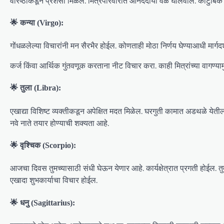
वरिष्ठांकडून प्रशंसा मिळेल. मित्रपरिवारात आनंददायी वेळ घालवाल. कौटुं
🌟 कन्या (Virgo):
गोंधळलेल्या विचारांनी मन सैरभैर होईल. कोणताही मोठा निर्णय घेण्याआधी मार्गदर्
कर्ज किंवा आर्थिक गुंतवणूक करताना नीट विचार करा. काही मित्रांच्या वागण्य
🌟 तुला (Libra):
एखाद्या विशिष्ट व्यक्तीकडून अपेक्षित मदत मिळेल. घरगुती कामात अडथळे येती
नवे नाते तयार होण्याची शक्यता आहे.
🌟 वृश्चिक (Scorpio):
आजचा दिवस तुमच्यासाठी संधी घेऊन येणार आहे. कार्यक्षेत्रात प्रगती होईल. तुम
एखादा शुभकार्याचा विचार होईल.
🌟 धनु (Sagittarius):