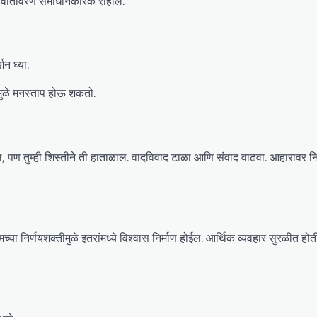
बिक वातावरण समाधानकारक राहील.
शन घ्या.
ामुळे मनस्ताप होऊ शकतो.
ल, पण तुम्ही शिस्तीने ती हाताळाल. वादविवाद टाळा आणि संवाद वाढवा. आहारावर निय
च्या निर्णयशक्तीमुळे इतरांमध्ये विश्वास निर्माण होईल. आर्थिक व्यवहार सुरळीत हो