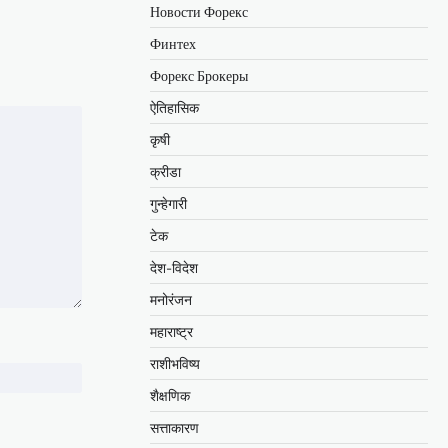
Новости Форекс
Финтех
Форекс Брокеры
ऐतिहासिक
कृषी
क्रीडा
गुन्हेगारी
टेक
देश-विदेश
मनोरंजन
महाराष्ट्र
राशीभविष्य
शैक्षणिक
सत्ताकारण