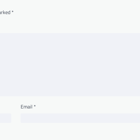
marked
*
Email
*