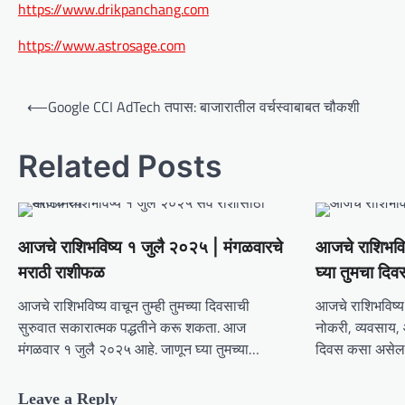
https://www.drikpanchang.com
https://www.astrosage.com
P
⟵
Google CCI AdTech तपास: बाजारातील वर्चस्वाबाबत चौकशी
o
s
Related Posts
t
n
a
आजचे राशिभविष्य १ जुलै २०२५ | मंगळवारचे
आजचे राशिभवि
v
मराठी राशीफळ
घ्या तुमचा दिव
i
आजचे राशिभविष्य वाचून तुम्ही तुमच्या दिवसाची
आजचे राशिभविष्य 
g
सुरुवात सकारात्मक पद्धतीने करू शकता. आज
नोकरी, व्यवसाय,
मंगळवार १ जुलै २०२५ आहे. जाणून घ्या तुमच्या…
दिवस कसा असेल त
a
t
Leave a Reply