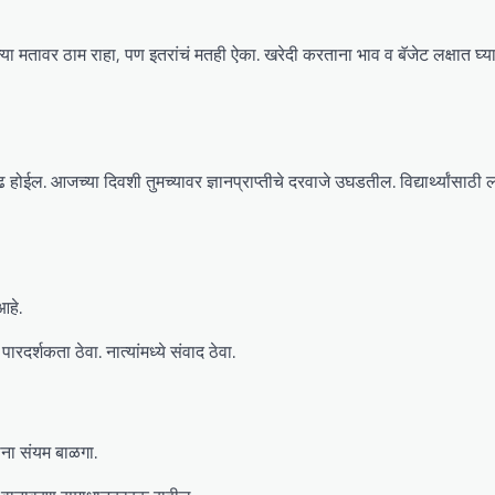
्या मतावर ठाम राहा, पण इतरांचं मतही ऐका. खरेदी करताना भाव व बॅजेट लक्षात घ्य
ोईल. आजच्या दिवशी तुमच्यावर ज्ञानप्राप्तीचे दरवाजे उघडतील. विद्यार्थ्यांसाठ
आहे.
र्शकता ठेवा. नात्यांमध्ये संवाद ठेवा.
ताना संयम बाळगा.