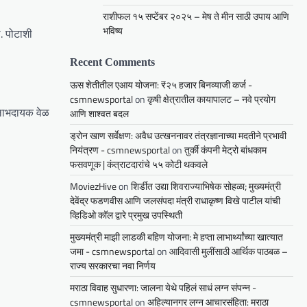
राशीफल १५ सप्टेंबर २०२५ – मेष ते मीन साठी उपाय आणि
भविष्य
ा. पोटाशी
Recent Comments
ऊस शेतीतील एआय योजना: ₹२५ हजार बिनव्याजी कर्ज -
csmnewsportal
on
कृषी क्षेत्रातील कायापालट – नवे प्रयोग
ी लाभदायक वेळ
आणि शाश्वत बदल
ड्रोन खाण सर्वेक्षण: अवैध उत्खननावर तंत्रज्ञानाच्या मदतीने प्रभावी
नियंत्रण - csmnewsportal
on
तुर्की कंपनी मेट्रो बांधकाम
फसवणूक | कंत्राटदारांचे ५५ कोटी थकवले
MoviezHive
on
शिर्डीत उद्या शिवराज्याभिषेक सोहळा; मुख्यमंत्री
देवेंद्र फडणवीस आणि जलसंपदा मंत्री राधाकृष्ण विखे पाटील यांची
व्हिडिओ कॉल द्वारे प्रमुख उपस्थिती
मुख्यमंत्री माझी लाडकी बहिण योजना: मे हप्ता लाभार्थ्यांच्या खात्यात
जमा - csmnewsportal
on
आदिवासी मुलींसाठी आर्थिक पाठबळ –
राज्य सरकारचा नवा निर्णय
मराठा विवाह सुधारणा: जालना येथे पहिलं साधं लग्न संपन्न -
csmnewsportal
on
अहिल्यानगर लग्न आचारसंहिता: मराठा