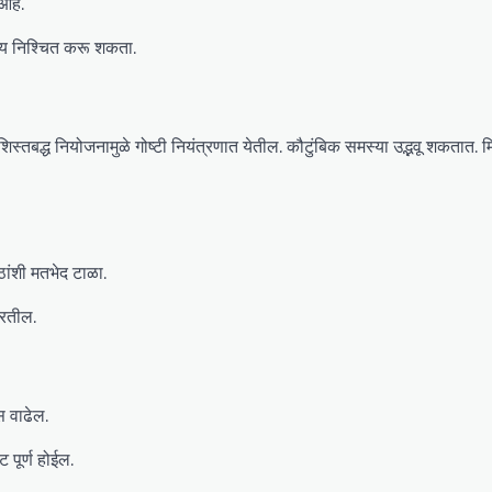
आहे.
ेय निश्चित करू शकता.
बद्ध नियोजनामुळे गोष्टी नियंत्रणात येतील. कौटुंबिक समस्या उद्भवू शकतात. मित
ठांशी मतभेद टाळा.
ारतील.
 वाढेल.
ट पूर्ण होईल.