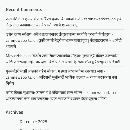
Recent Comments
ऊस शेतीतील एआय योजना: ₹२५ हजार बिनव्याजी कर्ज - csmnewsportal
on
कृषी
क्षेत्रातील कायापालट – नवे प्रयोग आणि शाश्वत बदल
ड्रोन खाण सर्वेक्षण: अवैध उत्खननावर तंत्रज्ञानाच्या मदतीने प्रभावी नियंत्रण -
csmnewsportal
on
तुर्की कंपनी मेट्रो बांधकाम फसवणूक | कंत्राटदारांचे ५५ कोटी
थकवले
MoviezHive
on
शिर्डीत उद्या शिवराज्याभिषेक सोहळा; मुख्यमंत्री देवेंद्र फडणवीस
आणि जलसंपदा मंत्री राधाकृष्ण विखे पाटील यांची व्हिडिओ कॉल द्वारे प्रमुख उपस्थिती
मुख्यमंत्री माझी लाडकी बहिण योजना: मे हप्ता लाभार्थ्यांच्या खात्यात जमा -
csmnewsportal
on
आदिवासी मुलींसाठी आर्थिक पाठबळ – राज्य सरकारचा नवा
निर्णय
मराठा विवाह सुधारणा: जालना येथे पहिलं साधं लग्न संपन्न - csmnewsportal
on
अहिल्यानगर लग्न आचारसंहिता: मराठा समाजाने स्थापन केली सुचना समिती
Archives
December 2025