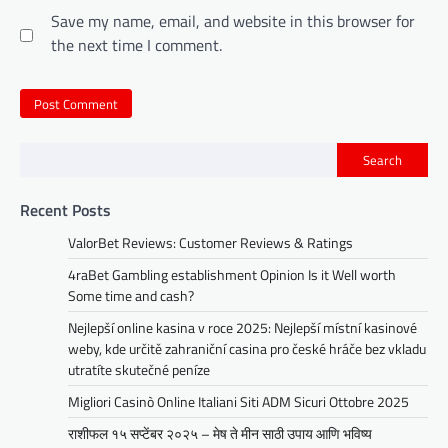
Save my name, email, and website in this browser for
the next time I comment.
Search
Recent Posts
ValorBet Reviews: Customer Reviews & Ratings
4raBet Gambling establishment Opinion Is it Well worth
Some time and cash?
Nejlepší online kasina v roce 2025: Nejlepší místní kasinové
weby, kde určitě zahraniční casina pro české hráče bez vkladu
utratíte skutečné peníze
Migliori Casinò Online Italiani Siti ADM Sicuri Ottobre 2025
राशीफल १५ सप्टेंबर २०२५ – मेष ते मीन साठी उपाय आणि भविष्य