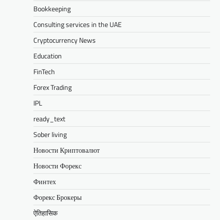
Bookkeeping
Consulting services in the UAE
Cryptocurrency News
Education
FinTech
Forex Trading
IPL
ready_text
Sober living
Новости Криптовалют
Новости Форекс
Финтех
Форекс Брокеры
ऐतिहासिक