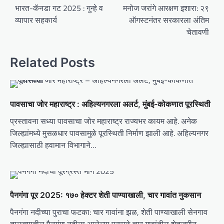
o
भारत-कॅनडा गट 2025 : गुन्हे व
मनोज जरांगे आरक्षण इशारा: २९
व्यापार सहकार्य
ऑगस्टनंतर सरकारला अंतिम
s
चेतावणी
t
n
Related Posts
a
v
i
पावसाचा जोर महाराष्ट्र : अहिल्यनगरला अलर्ट, मुंबई-कोकणात पूरस्थिती
g
प्रस्तावना सध्या पावसाचा जोर महाराष्ट्र राज्यभर कायम आहे. अनेक
a
जिल्ह्यांमध्ये मुसळधार पावसामुळे पूरस्थिती निर्माण झाली आहे. अहिल्यनगर
t
जिल्ह्यासाठी हवामान विभागाने…
i
o
n
पैनगंगा पूर 2025: १७० हेक्टर शेती पाण्याखाली, चार गावांत नुकसान
पैनगंगा नदीच्या पुराचा फटका: चार गावांना झळ, शेती पाण्याखाली सेनगाव
तालुक्यातील पैनगंगा नदीला आलेल्या पुरामुळे चार गावांतील शेतजमीन