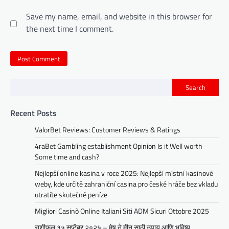
Save my name, email, and website in this browser for
the next time I comment.
Search
Recent Posts
ValorBet Reviews: Customer Reviews & Ratings
4raBet Gambling establishment Opinion Is it Well worth
Some time and cash?
Nejlepší online kasina v roce 2025: Nejlepší místní kasinové
weby, kde určitě zahraniční casina pro české hráče bez vkladu
utratíte skutečné peníze
Migliori Casinò Online Italiani Siti ADM Sicuri Ottobre 2025
राशीफल १५ सप्टेंबर २०२५ – मेष ते मीन साठी उपाय आणि भविष्य