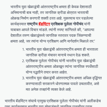
भारतीय युवा खेळाडूंची आंतरराष्ट्रीय क्षमता ही केवळ देशासाठी
अभिमानाची बाब नाही, तर जागतिक क्रीडा क्षेत्रात भारताची
ओळख निर्माण करणारी शक्ती ठरत आहे. नुकत्याच पार पडलेल्या
कार्यक्रमात
राष्ट्रीय
बॅडमिंटन
प्रशिक्षक पुलेला गोपीचंद
यांनी
याबाबत आपले विचार मांडले. त्यांनी स्पष्ट सांगितले की, “आपल्या
देशातील तरुण खेळाडूंमध्ये जागतिक स्तरावर पदक जिंकण्याची
क्षमता आहे, जर त्यांना योग्य प्रशिक्षण आणि मार्गदर्शन मिळाले तर.”
भारतीय युवा खेळाडूंची आंतरराष्ट्रीय क्षमता ही भारताला
जागतिक क्रीडा मंचावर मानाचे स्थान देऊ शकते.
प्रशिक्षक पुलेला गोपीचंद यांनी भारतीय युवा खेळाडूंची
आंतरराष्ट्रीय क्षमता ओळखून त्यांना जागतिक स्पर्धेसाठी
योग्य पद्धतीने तयार करत आहेत.
भारतीय युवा खेळाडूंची आंतरराष्ट्रीय क्षमता अधिक वृद्धिंगत
करण्यासाठी सरकारने धोरणात्मक पावले उचलावीत, असे
मत अनेक तज्ज्ञांनी व्यक्त केले आहे.
भारतीय बॅडमिंटन संघाचे प्रमुख प्रशिक्षक पुलेला गोपीचंद यांनी अलीकडेच
एका कार्यक्रमात भारतीय युवा खेळाडूंमध्ये जागतिक पातळीवर पदक