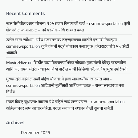
Recent Comments
ऊस शेतीतील एआय योजना: ₹२५ हजार बिनव्याजी कर्ज - csmnewsportal
on
कृषी
क्षेत्रातील कायापालट – नवे प्रयोग आणि शाश्वत बदल
ड्रोन खाण सर्वेक्षण: अवैध उत्खननावर तंत्रज्ञानाच्या मदतीने प्रभावी नियंत्रण -
csmnewsportal
on
तुर्की कंपनी मेट्रो बांधकाम फसवणूक | कंत्राटदारांचे ५५ कोटी
थकवले
MoviezHive
on
शिर्डीत उद्या शिवराज्याभिषेक सोहळा; मुख्यमंत्री देवेंद्र फडणवीस
आणि जलसंपदा मंत्री राधाकृष्ण विखे पाटील यांची व्हिडिओ कॉल द्वारे प्रमुख उपस्थिती
मुख्यमंत्री माझी लाडकी बहिण योजना: मे हप्ता लाभार्थ्यांच्या खात्यात जमा -
csmnewsportal
on
आदिवासी मुलींसाठी आर्थिक पाठबळ – राज्य सरकारचा नवा
निर्णय
मराठा विवाह सुधारणा: जालना येथे पहिलं साधं लग्न संपन्न - csmnewsportal
on
अहिल्यानगर लग्न आचारसंहिता: मराठा समाजाने स्थापन केली सुचना समिती
Archives
December 2025