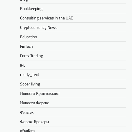
Bookkeeping
Consulting services in the UAE
Cryptocurrency News
Education
FinTech
Forex Trading
IPL
ready_text
Sober living
Новости Криптовалют
Новости Форекс
Финтех
Форекс Брокеры
ऐतिहासिक