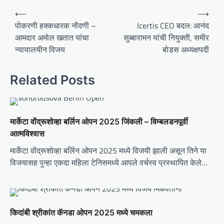
P
⟵
⟶
o
पोकरणी हक्कधारक नोंदणी –
Icertis CEO बदल: आनंद
आमदार अमोल खतात यांचा
सुब्बारामन यांची नियुक्ती, समीर
s
न्यायालयीन विजय
बोडस अध्यक्षपदी
t
n
Related Posts
a
v
i
मार्केटा वोंद्रूशोव्हा बर्लिन ओपन 2025 जिंकली – विम्बलडनपूर्वी
g
आत्मविश्वास
a
मार्केटा वोंद्रूशोव्हा बर्लिन ओपन 2025 मध्ये विजयी झाली असून तिने या
t
विजयासह पुन्हा एकदा महिला टेनिसमध्ये आपले वर्चस्व प्रस्थापित केले…
i
o
n
किदांबी श्रीकांत कॅनडा ओपन 2025 मध्ये चमकला