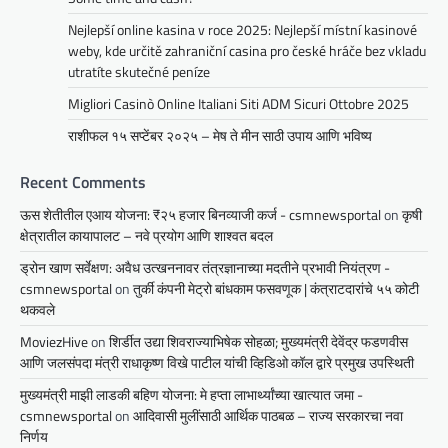
Nejlepší online kasina v roce 2025: Nejlepší místní kasinové
weby, kde určitě zahraniční casina pro české hráče bez vkladu
utratíte skutečné peníze
Migliori Casinò Online Italiani Siti ADM Sicuri Ottobre 2025
राशीफल १५ सप्टेंबर २०२५ – मेष ते मीन साठी उपाय आणि भविष्य
Recent Comments
ऊस शेतीतील एआय योजना: ₹२५ हजार बिनव्याजी कर्ज - csmnewsportal
on
कृषी
क्षेत्रातील कायापालट – नवे प्रयोग आणि शाश्वत बदल
ड्रोन खाण सर्वेक्षण: अवैध उत्खननावर तंत्रज्ञानाच्या मदतीने प्रभावी नियंत्रण -
csmnewsportal
on
तुर्की कंपनी मेट्रो बांधकाम फसवणूक | कंत्राटदारांचे ५५ कोटी
थकवले
MoviezHive
on
शिर्डीत उद्या शिवराज्याभिषेक सोहळा; मुख्यमंत्री देवेंद्र फडणवीस
आणि जलसंपदा मंत्री राधाकृष्ण विखे पाटील यांची व्हिडिओ कॉल द्वारे प्रमुख उपस्थिती
मुख्यमंत्री माझी लाडकी बहिण योजना: मे हप्ता लाभार्थ्यांच्या खात्यात जमा -
csmnewsportal
on
आदिवासी मुलींसाठी आर्थिक पाठबळ – राज्य सरकारचा नवा
निर्णय