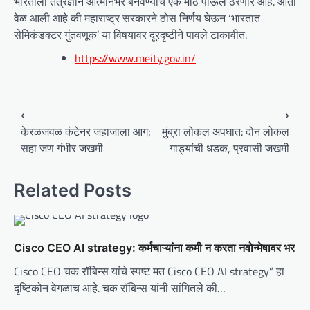
भारताला तंत्रज्ञान आत्मनिर्भर बनवण्याचं एक मोठं पाऊल ठरणार आहे. आता
वेळ आली आहे की महाराष्ट्र सरकारने ठोस निर्णय घेऊन ‘भारतात
सेमिकंडक्टर गुंतवणूक’ या विषयावर दूरदृष्टीने पावले टाकावीत.
https://www.meity.gov.in/
P
⟵
⟶
o
केरळजवळ कंटेनर जहाजाला आग;
मुंब्रा लोकल अपघात: दोन लोकल
सहा जण गंभीर जखमी
गाड्यांची धडक, प्रवासी जखमी
s
t
Related Posts
n
a
v
Cisco CEO AI strategy: कर्मचाऱ्यांना कमी न करता नवोन्मेषावर भर
i
Cisco CEO चक रॉबिन्स यांचे स्पष्ट मत Cisco CEO AI strategy” हा
g
दृष्टिकोन वेगळाच आहे. चक रॉबिन्स यांनी सांगितले की…
a