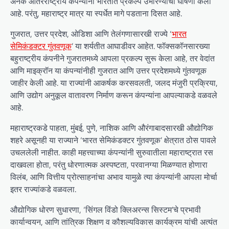
अनेक आंतरराष्ट्रीय कंपन्यांनी भारतात प्रकल्प उभारण्याची घोषणा केली
आहे. परंतु, महाराष्ट्र मात्र या स्पर्धेत मागे पडताना दिसत आहे.
गुजरात, उत्तर प्रदेश, ओडिशा आणि तेलंगणासारखी राज्ये ‘
भारत
सेमिकंडक्टर गुंतवणूक
’ या शर्यतीत आघाडीवर आहेत. फॉक्सकॉनसारख्या
बहुराष्ट्रीय कंपनीने गुजरातमध्ये आपला प्रकल्प सुरू केला आहे, तर वेदांत
आणि माइक्रॉन या कंपन्यांनीही गुजरात आणि उत्तर प्रदेशमध्ये गुंतवणूक
जाहीर केली आहे. या राज्यांनी आकर्षक करसवलती, जलद मंजुरी प्रक्रिया,
आणि उद्योग अनुकूल वातावरण निर्माण करून कंपन्यांना आपल्याकडे वळवले
आहे.
महाराष्ट्रकडे पाहता, मुंबई, पुणे, नाशिक आणि औरंगाबादसारखी औद्योगिक
शहरे असूनही या राज्याने ‘भारत सेमिकंडक्टर गुंतवणूक’ क्षेत्रात ठोस पावले
उचललेली नाहीत. काही महत्त्वाच्या कंपन्यांनी सुरुवातीला महाराष्ट्रात रस
दाखवला होता, परंतु धोरणात्मक अस्पष्टता, परवानग्या मिळण्यात होणारा
विलंब, आणि वित्तीय प्रोत्साहनांचा अभाव यामुळे त्या कंपन्यांनी आपला मोर्चा
इतर राज्यांकडे वळवला.
औद्योगिक धोरण सुधारणा, ‘सिंगल विंडो क्लिअरन्स सिस्टम’चे प्रभावी
कार्यान्वयन, आणि तांत्रिक शिक्षण व कौशल्यविकास कार्यक्रम यांची अत्यंत