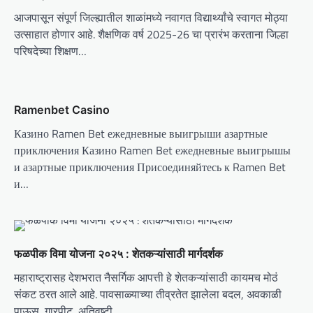
g
आजपासून संपूर्ण जिल्ह्यातील शाळांमध्ये नवागत विद्यार्थ्यांचे स्वागत मोठ्या
a
उत्साहात होणार आहे. शैक्षणिक वर्ष 2025-26 चा प्रारंभ करताना जिल्हा
t
परिषदेच्या शिक्षण…
i
o
Ramenbet Casino
n
Казино Ramen Bet ежедневные выигрыши азартные
приключения Казино Ramen Bet ежедневные выигрышы
и азартные приключения Присоединяйтесь к Ramen Bet
и…
फळपीक विमा योजना २०२५ : शेतकऱ्यांसाठी मार्गदर्शक
महाराष्ट्रासह देशभरात नैसर्गिक आपत्ती हे शेतकऱ्यांसाठी कायमच मोठं
संकट ठरत आले आहे. पावसाळ्याच्या तीव्रतेत झालेला बदल, अवकाळी
पाऊस, गारपीट, अतिवृष्टी,…