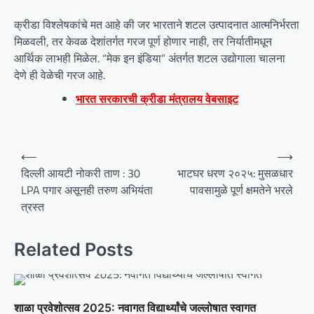
क्रीडा विश्लेषकांचे मत आहे की जर भारताने शटल उत्पादनात आत्मनिर्भरता
मिळवली, तर केवळ देशांतर्गत गरज पूर्ण होणार नाही, तर निर्यातीमधून
आर्थिक लाभही मिळेल. “मेक इन इंडिया” अंतर्गत शटल उद्योगाला चालना
देणे ही वेळेची गरज आहे.
भारत सरकारची क्रीडा मंत्रालय वेबसाइट
P
⟵
⟶
o
दिल्ली आयटी नोकरी ताण : 30
भाटघर धरण २०२५: मुसळधार
LPA पगार असूनही तरुण अभियंता
पावसामुळे पूर्ण क्षमतेने भरले
s
त्रस्त
t
n
Related Posts
a
v
i
शाळा प्रवेशोत्सव 2025: नवागत विद्यार्थ्यांचे जल्लोषात स्वागत