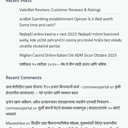
Recent Posts
ValorBet Reviews: Customer Reviews & Ratings
4raBet Gambling establishment Opinion Is it Well worth
Some time and cash?
Nejlepší online kasina v roce 2025: Nejlepší místní kasinové
weby, kde určitě zahraniční casina pro české hráče bez vkladu
utratíte skutečné peníze
Migliori Casinò Online Italiani Siti ADM Sicuri Ottobre 2025
राशीफल १५ सप्टेंबर २०२५ – मेष ते मीन साठी उपाय आणि भविष्य
Recent Comments
ऊस शेतीतील एआय योजना: ₹२५ हजार बिनव्याजी कर्ज - csmnewsportal
on
कृषी
क्षेत्रातील कायापालट – नवे प्रयोग आणि शाश्वत बदल
ड्रोन खाण सर्वेक्षण: अवैध उत्खननावर तंत्रज्ञानाच्या मदतीने प्रभावी नियंत्रण -
csmnewsportal
on
तुर्की कंपनी मेट्रो बांधकाम फसवणूक | कंत्राटदारांचे ५५ कोटी
थकवले
MoviezHive
on
शिर्डीत उद्या शिवराज्याभिषेक सोहळा; मुख्यमंत्री देवेंद्र फडणवीस