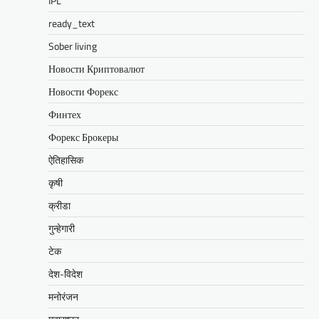
IPL
ready_text
Sober living
Новости Криптовалют
Новости Форекс
Финтех
Форекс Брокеры
ऐतिहासिक
कृषी
क्रीडा
गुन्हेगारी
टेक
देश-विदेश
मनोरंजन