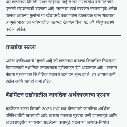
जर शटलच्या किमती स्थिर राहिल्या नाहीत तर भारतातील बॅडमिंटनची
प्रगती मंदावण्याची शक्यता आहे. शटलचा खर्च परवडत नसल्यामुळे अनेक
पालक आपल्या मुलांना या खेळाकडे वळवण्यास टाळाटाळ करू शकतात.
त्यामुळे भारताला भविष्यातील
सायना नेहवाल
किंवा
पी. व्ही. सिंधू
घडवणे
कठीण होईल.
तज्ज्ञांचा सल्ला
अनेक प्रशिक्षकांचे म्हणणे आहे की शटलच्या वाढत्या किमतींवर नियंत्रण
ठेवण्यासाठी स्थानिक उत्पादनाला प्रोत्साहन देणे आवश्यक आहे. भारतात
मोठ्या प्रमाणावर सिंथेटिक शटलचे उत्पादन सुरू झाले, तर आयात कमी
होईल आणि खर्चही कमी होईल.
बॅडमिंटन उद्योगातील जागतिक अर्थकारणाचा प्रभाव
बॅडमिंटन शटल किमती 2025 मध्ये वाढ होण्यामागे जागतिक आर्थिक
परिस्थितीही महत्त्वाची आहे. कच्च्या मालाचा पुरवठा कमी झाल्यामुळे आणि
आंतरराष्ट्रीय व्यापारात वाढलेल्या करामुळे शटलच्या आयात-निर्यात