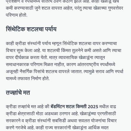
प्रशिक्षण व स्पर्धांमध्ये सातत्य ठेवणे कठीण झाले आहे. काही खेळाडू खर्च
कमी करण्यासाठी जुने शटल वापरत आहेत, परंतु त्याचा खेळाच्या गुणवत्तेवर
परिणाम होतो.
सिंथेटिक शटलचा पर्याय
काही क्रीडा संस्थांनी पर्याय म्हणून सिंथेटिक शटलचा वापर करण्याचा
विचार सुरू केला आहे. या शटलची किंमत तुलनेने कमी असते आणि त्याचा
वापर दीर्घकाळ करता येतो. मात्र व्यावसायिक खेळाडूंना त्यातून
समाधानकारक परिणाम मिळत नाहीत, कारण आंतरराष्ट्रीय स्पर्धांमध्ये
अजूनही नैसर्गिक पिसांचे शटलच वापरले जातात. त्यामुळे सराव आणि स्पर्धा
यामध्ये तफावत निर्माण होते.
तज्ज्ञांचे मत
क्रीडा तज्ज्ञांचे मत आहे की
बॅडमिंटन शटल किमती 2025
मधील वाढ
क्रीडा क्षेत्रासाठी मोठा अडथळा ठरणार आहे. खेळाडूंच्या प्रगतीसाठी
सरकारने व क्रीडा संस्थांनी सबसिडी अथवा सवलत योजनांचा विचार
करणे गरजेचे आहे. काही राज्य सरकारांनी खेळाडूंना आर्थिक मदत