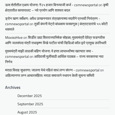
ऊस शेतीतील एआय योजना: ₹२५ हजार बिनव्याजी कर्ज - csmnewsportal
on
कृषी
क्षेत्रातील कायापालट – नवे प्रयोग आणि शाश्वत बदल
ड्रोन खाण सर्वेक्षण: अवैध उत्खननावर तंत्रज्ञानाच्या मदतीने प्रभावी नियंत्रण -
csmnewsportal
on
तुर्की कंपनी मेट्रो बांधकाम फसवणूक | कंत्राटदारांचे ५५ कोटी
थकवले
MoviezHive
on
शिर्डीत उद्या शिवराज्याभिषेक सोहळा; मुख्यमंत्री देवेंद्र फडणवीस
आणि जलसंपदा मंत्री राधाकृष्ण विखे पाटील यांची व्हिडिओ कॉल द्वारे प्रमुख उपस्थिती
मुख्यमंत्री माझी लाडकी बहिण योजना: मे हप्ता लाभार्थ्यांच्या खात्यात जमा -
csmnewsportal
on
आदिवासी मुलींसाठी आर्थिक पाठबळ – राज्य सरकारचा नवा
निर्णय
मराठा विवाह सुधारणा: जालना येथे पहिलं साधं लग्न संपन्न - csmnewsportal
on
अहिल्यानगर लग्न आचारसंहिता: मराठा समाजाने स्थापन केली सुचना समिती
Archives
December 2025
September 2025
August 2025