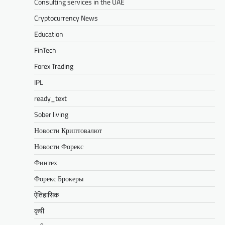
Consulting services in the UAE
Cryptocurrency News
Education
FinTech
Forex Trading
IPL
ready_text
Sober living
Новости Криптовалют
Новости Форекс
Финтех
Форекс Брокеры
ऐतिहासिक
कृषी