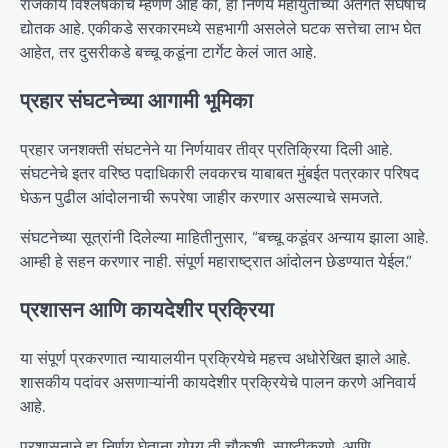
राजकीय विश्लेषकांचे म्हणणे आहे की, हा निर्णय महायुतीच्या अंतर्गत संघर्षाचे
द्योतक आहे. एकीकडे सरकारमध्ये सहभागी असलेले घटक सत्तेचा लाभ घेत
आहेत, तर दुसरीकडे बच्चू कडूंना टार्गेट केलं जात आहे.
प्रहार संघटनेच्या आगामी भूमिका
प्रहार जनशक्ती संघटनेने या निर्णयावर तीव्र प्रतिक्रिया दिली आहे.
संघटनेचे इतर वरिष्ठ पदाधिकारी लवकरच याबाबत मुंबईत पत्रकार परिषद
घेऊन पुढील आंदोलनाची रूपरेषा जाहीर करणार असल्याचे समजते.
संघटनेच्या सूत्रांनी दिलेल्या माहितीनुसार, “बच्चू कडूंवर अन्याय झाला आहे.
आम्ही हे सहन करणार नाही. संपूर्ण महाराष्ट्रात आंदोलन छेडण्यात येईल.”
प्रशासन आणि कायदेशीर प्रक्रिया
या संपूर्ण प्रकरणात न्यायालयीन प्रक्रियेचे महत्त्व अधोरेखित झाले आहे.
शासकीय पदांवर असणाऱ्यांनी कायदेशीर प्रक्रियेचे पालन करणे अनिवार्य
आहे.
प्रशासनाने हा निर्णय घेताना योग्य ती चौकशी, स्पष्टीकरणे, आणि