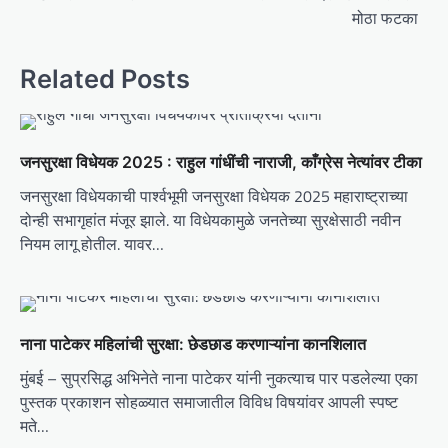
s
मोठा फटका
t
n
Related Posts
a
v
i
जनसुरक्षा विधेयक 2025 : राहुल गांधींची नाराजी, काँग्रेस नेत्यांवर टीका
g
जनसुरक्षा विधेयकाची पार्श्वभूमी जनसुरक्षा विधेयक 2025 महाराष्ट्राच्या
a
दोन्ही सभागृहांत मंजूर झाले. या विधेयकामुळे जनतेच्या सुरक्षेसाठी नवीन
t
नियम लागू होतील. यावर…
i
o
n
नाना पाटेकर महिलांची सुरक्षा: छेडछाड करणाऱ्यांना कानशिलात
मुंबई – सुप्रसिद्ध अभिनेते नाना पाटेकर यांनी नुकत्याच पार पडलेल्या एका
पुस्तक प्रकाशन सोहळ्यात समाजातील विविध विषयांवर आपली स्पष्ट
मते…