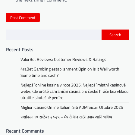
Search
Recent Posts
ValorBet Reviews: Customer Reviews & Ratings
4raBet Gambling establishment Opinion Is it Well worth
Some time and cash?
Nejlepší online kasina v roce 2025: Nejlepší místní kasinové
weby, kde určitě zahraniční casina pro české hráče bez vkladu
utratíte skutečné peníze
Migliori Casinò Online Italiani Siti ADM Sicuri Ottobre 2025
राशीफल १५ सप्टेंबर २०२५ – मेष ते मीन साठी उपाय आणि भविष्य
Recent Comments