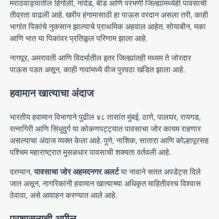
मराठवाड्यातील हिंगोली, नांदेड, बीड आणि परभणी जिल्ह्यांमध्येही पावसाची
तीव्रता वाढली आहे. खरीप हंगामासाठी हा पाऊस वरदान असला तरी, काही
भागांत पिकांचे नुकसान झाल्याचे प्राथमिक अहवाल आहेत. सोयाबीन, मका
आणि भात या पिकांवर प्रतिकूल परिणाम झाला आहे.
नागपूर, अमरावती आणि विदर्भातील इतर जिल्ह्यांतही मध्यम ते जोरदार
पाऊस पडत असून, काही गावांमध्ये वीज पुरवठा खंडित झाला आहे.
हवामान खात्याचा अंदाज
भारतीय हवामान विभागाने पुढील ४८ तासांत मुंबई, ठाणे, पालघर, रायगड,
रत्नागिरी आणि सिंधुदुर्ग या कोकणपट्ट्यात पावसाचा जोर कायम राहणार
असल्याचा अंदाज व्यक्त केला आहे. पुणे, नाशिक, सातारा आणि कोल्हापूरसह
पश्चिम महाराष्ट्रात मुसळधार पावसाची शक्यता वर्तवली आहे.
दरम्यान,
पावसाचा जोर अहमदनगर अलर्ट
या नावाने सतत अपडेट्स दिले
जात असून, नागरिकांनी हवामान खात्याच्या अधिकृत माहितीवरच विश्वास
ठेवावा, असे आवाहन करण्यात आले आहे.
प्रशासनाची अपील