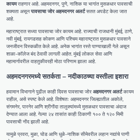
कायम
राहणार आहे. अहमदनगर, पुणे, नाशिक या भागांत मुसळधार पावसाची
शक्यता असून
पावसाचा जोर अहमदनगर अलर्ट
सतत अपडेट केला जात
आहे.
महाराष्ट्रात सध्या पावसाचा जोर कायम आहे. राज्याची राजधानी मुंबई, ठाणे,
नवी मुंबई, रायगडसह कोकण आणि पश्चिम महाराष्ट्रात मुसळधार पावसाने
जनजीवन विस्कळीत केले आहे. अनेक भागांत रस्ते पाण्याखाली गेले असून
शाळा-कॉलेज बंद ठेवावी लागली आहेत. मुंबई लोकल सेवा आणि
महामार्गावरील वाहतुकीवरही मोठा परिणाम झाला आहे.
अहमदनगरमध्ये सतर्कता – नदीकाठच्या वस्तीला इशारा
हवामान विभागाने पुढील काही दिवस पावसाचा जोर
अहमदनगर अलर्ट
कायम
राहील, असे स्पष्ट केले आहे. विशेषतः अहमदनगर जिल्ह्यातील अकोले,
संगमनेर, पारनेर आणि श्रीगोंदा तालुक्यांमध्ये मुसळधार पावसाचा अंदाज
देण्यात आला आहे. गेल्या २४ तासांत काही ठिकाणी १०० ते १२० मिमी
पावसाची नोंद झाली आहे.
यामुळे प्रवरा, मुळा, घोड आणि धुळे-नाशिक सीमेवरील लहान नद्यांचे पाणी