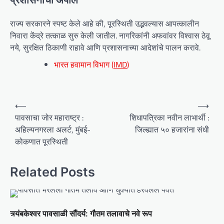
राज्य सरकारने स्पष्ट केले आहे की, पूरस्थिती उद्भवल्यास आपत्कालीन
निवारा केंद्रे तत्काळ सुरु केली जातील. नागरिकांनी अफवांवर विश्वास ठेवू
नये, सुरक्षित ठिकाणी राहावे आणि प्रशासनाच्या आदेशांचे पालन करावे.
भारत हवामान विभाग (
IMD
)
P
⟵
⟶
o
पावसाचा जोर महाराष्ट्र :
शिधापत्रिका नवीन लाभार्थी :
अहिल्यनगरला अलर्ट, मुंबई-
जिल्ह्यात ५० हजारांना संधी
s
कोकणात पूरस्थिती
t
n
Related Posts
a
v
i
त्र्यंबकेश्वर पावसाळी सौंदर्य: गौतम तलावाचे नवे रूप