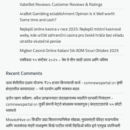
ValorBet Reviews: Customer Reviews & Ratings
4raBet Gambling establishment Opinion Is it Well worth
Some time and cash?
Nejlepší online kasina v roce 2025: Nejlepší místní kasinové
weby, kde určitě zahraniční casina pro české hráče bez vkladu
utratíte skutečné peníze
Migliori Casinò Online Italiani Siti ADM Sicuri Ottobre 2025
राशीफल १५ सप्टेंबर २०२५ – मेष ते मीन साठी उपाय आणि भविष्य
Recent Comments
ऊस शेतीतील एआय योजना: ₹२५ हजार बिनव्याजी कर्ज - csmnewsportal
on
कृषी
क्षेत्रातील कायापालट – नवे प्रयोग आणि शाश्वत बदल
ड्रोन खाण सर्वेक्षण: अवैध उत्खननावर तंत्रज्ञानाच्या मदतीने प्रभावी नियंत्रण -
csmnewsportal
on
तुर्की कंपनी मेट्रो बांधकाम फसवणूक | कंत्राटदारांचे ५५ कोटी
थकवले
MoviezHive
on
शिर्डीत उद्या शिवराज्याभिषेक सोहळा; मुख्यमंत्री देवेंद्र फडणवीस
आणि जलसंपदा मंत्री राधाकृष्ण विखे पाटील यांची व्हिडिओ कॉल द्वारे प्रमुख उपस्थिती