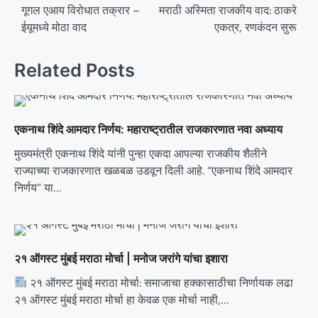
o
गूगल एआय विरोधात तक्रार –
मराठी अस्मिता राजकीय वाद: ठाकरे
ईयूमध्ये मोठा वाद
एकत्र, रणकंदन सुरू
s
t
Related Posts
n
a
v
एकनाथ शिंदे आमदार निर्णय: महाराष्ट्रातील राजकारणात नवा अध्याय
i
मुख्यमंत्री एकनाथ शिंदे यांनी पुन्हा एकदा आपल्या राजकीय शैलीने
g
राज्याच्या राजकारणात खळबळ उडवून दिली आहे. “एकनाथ शिंदे आमदार
a
निर्णय” या…
t
i
o
२१ ऑगस्ट मुंबई मराठा मोर्चा | मनोज जरांगे यांचा इशारा
n
२१ ऑगस्ट मुंबई मराठा मोर्चा: समाजाचा हक्कासाठीचा निर्णायक लढा
२१ ऑगस्ट मुंबई मराठा मोर्चा हा केवळ एक मोर्चा नाही,…