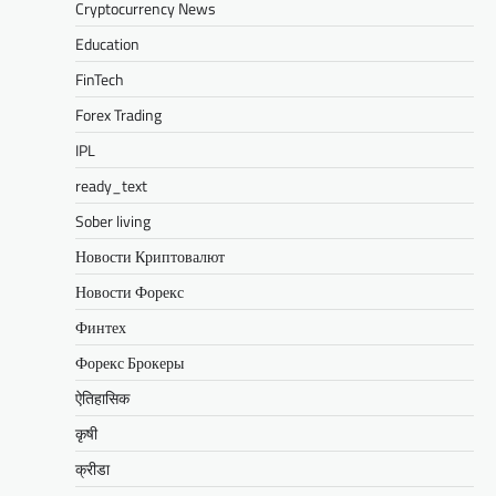
Cryptocurrency News
Education
FinTech
Forex Trading
IPL
ready_text
Sober living
Новости Криптовалют
Новости Форекс
Финтех
Форекс Брокеры
ऐतिहासिक
कृषी
क्रीडा