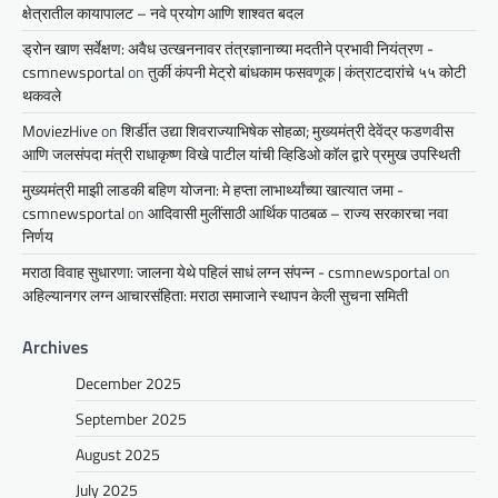
क्षेत्रातील कायापालट – नवे प्रयोग आणि शाश्वत बदल
ड्रोन खाण सर्वेक्षण: अवैध उत्खननावर तंत्रज्ञानाच्या मदतीने प्रभावी नियंत्रण -
csmnewsportal
on
तुर्की कंपनी मेट्रो बांधकाम फसवणूक | कंत्राटदारांचे ५५ कोटी
थकवले
MoviezHive
on
शिर्डीत उद्या शिवराज्याभिषेक सोहळा; मुख्यमंत्री देवेंद्र फडणवीस
आणि जलसंपदा मंत्री राधाकृष्ण विखे पाटील यांची व्हिडिओ कॉल द्वारे प्रमुख उपस्थिती
मुख्यमंत्री माझी लाडकी बहिण योजना: मे हप्ता लाभार्थ्यांच्या खात्यात जमा -
csmnewsportal
on
आदिवासी मुलींसाठी आर्थिक पाठबळ – राज्य सरकारचा नवा
निर्णय
मराठा विवाह सुधारणा: जालना येथे पहिलं साधं लग्न संपन्न - csmnewsportal
on
अहिल्यानगर लग्न आचारसंहिता: मराठा समाजाने स्थापन केली सुचना समिती
Archives
December 2025
September 2025
August 2025
July 2025