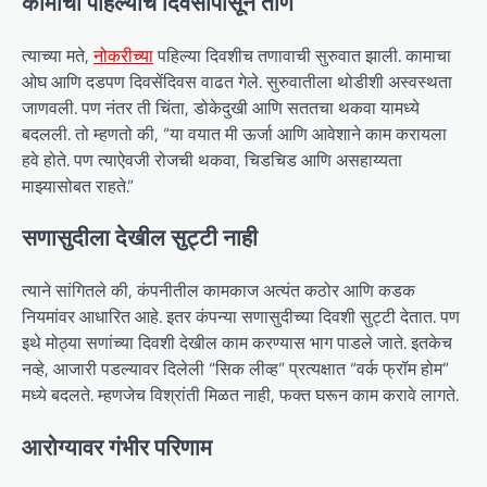
कामाचा पहिल्याच दिवसापासून ताण
त्याच्या मते,
नोकरीच्या
पहिल्या दिवशीच तणावाची सुरुवात झाली. कामाचा
ओघ आणि दडपण दिवसेंदिवस वाढत गेले. सुरुवातीला थोडीशी अस्वस्थता
जाणवली. पण नंतर ती चिंता, डोकेदुखी आणि सततचा थकवा यामध्ये
बदलली. तो म्हणतो की, “या वयात मी ऊर्जा आणि आवेशाने काम करायला
हवे होते. पण त्याऐवजी रोजची थकवा, चिडचिड आणि असहाय्यता
माझ्यासोबत राहते.”
सणासुदीला देखील सुट्टी नाही
त्याने सांगितले की, कंपनीतील कामकाज अत्यंत कठोर आणि कडक
नियमांवर आधारित आहे. इतर कंपन्या सणासुदीच्या दिवशी सुट्टी देतात. पण
इथे मोठ्या सणांच्या दिवशी देखील काम करण्यास भाग पाडले जाते. इतकेच
नव्हे, आजारी पडल्यावर दिलेली “सिक लीव्ह” प्रत्यक्षात “वर्क फ्रॉम होम”
मध्ये बदलते. म्हणजेच विश्रांती मिळत नाही, फक्त घरून काम करावे लागते.
आरोग्यावर गंभीर परिणाम