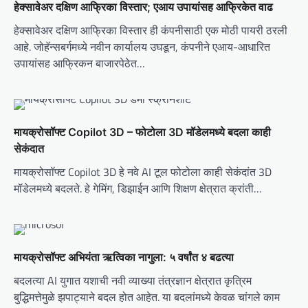
हेक्सावेअर दक्षिण आफ्रिका विस्तार; एआय उपायांसह आफ्रिकेत वाढ
i
हेक्सावेअर दक्षिण आफ्रिका विस्तार ही कंपनीसाठी एक मोठी पायरी ठरली
g
आहे. जोहॅन्सबर्गमध्ये नवीन कार्यालय उघडून, कंपनीने एआय-आधारित
a
उपायांसह आफ्रिकन बाजारपेठेत…
t
i
o
मायक्रोसॉफ्ट Copilot 3D – फोटोला 3D मॉडेलमध्ये बदला काही
n
सेकंदात
मायक्रोसॉफ्ट Copilot 3D हे नवे AI टूल फोटोला काही सेकंदांत 3D
मॉडेलमध्ये बदलते. हे गेमिंग, डिझाईन आणि शिक्षण क्षेत्रात क्रांती…
मायक्रोसॉफ्ट अभियंता ऋत्विका नागुला: ५ वर्षांत ४ बढत्या
बदलत्या AI युगात यशाची नवी व्याख्या तंत्रज्ञान क्षेत्रात कृत्रिम
बुद्धिमत्तेमुळे झपाट्याने बदल होत आहेत. या बदलांमध्ये केवळ चांगले काम