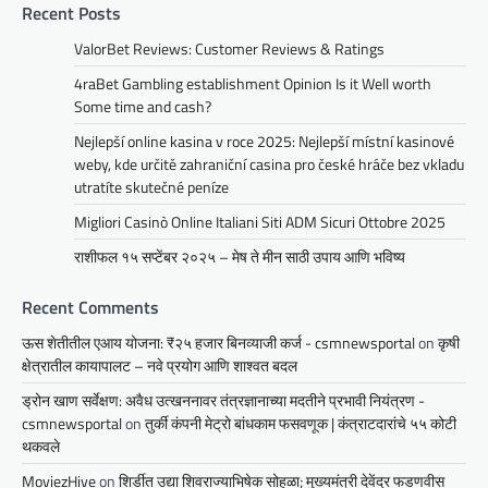
Recent Posts
ValorBet Reviews: Customer Reviews & Ratings
4raBet Gambling establishment Opinion Is it Well worth
Some time and cash?
Nejlepší online kasina v roce 2025: Nejlepší místní kasinové
weby, kde určitě zahraniční casina pro české hráče bez vkladu
utratíte skutečné peníze
Migliori Casinò Online Italiani Siti ADM Sicuri Ottobre 2025
राशीफल १५ सप्टेंबर २०२५ – मेष ते मीन साठी उपाय आणि भविष्य
Recent Comments
ऊस शेतीतील एआय योजना: ₹२५ हजार बिनव्याजी कर्ज - csmnewsportal
on
कृषी
क्षेत्रातील कायापालट – नवे प्रयोग आणि शाश्वत बदल
ड्रोन खाण सर्वेक्षण: अवैध उत्खननावर तंत्रज्ञानाच्या मदतीने प्रभावी नियंत्रण -
csmnewsportal
on
तुर्की कंपनी मेट्रो बांधकाम फसवणूक | कंत्राटदारांचे ५५ कोटी
थकवले
MoviezHive
on
शिर्डीत उद्या शिवराज्याभिषेक सोहळा; मुख्यमंत्री देवेंद्र फडणवीस