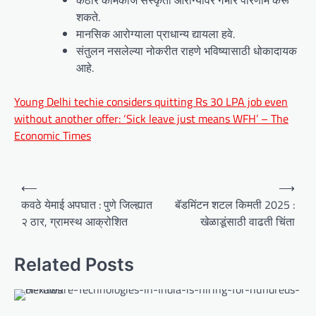
शकते.
मानसिक आरोग्याला प्राधान्य द्यायला हवे.
संतुलन नसलेल्या नोकरीत राहणे भविष्यासाठी धोकादायक
आहे.
Young Delhi techie considers quitting Rs 30 LPA job even
without another offer: ‘Sick leave just means WFH’ – The
Economic Times
P
⟵
⟶
o
कवठे येमाई अपघात : पुणे जिल्ह्यात
बॅडमिंटन शटल किमती 2025 :
२ ठार, ग्रामस्थ आक्रोशित
खेळाडूंसाठी वाढती चिंता
s
t
Related Posts
n
a
v