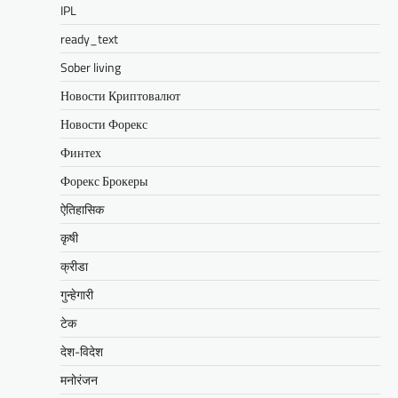
IPL
ready_text
Sober living
Новости Криптовалют
Новости Форекс
Финтех
Форекс Брокеры
ऐतिहासिक
कृषी
क्रीडा
गुन्हेगारी
टेक
देश-विदेश
मनोरंजन