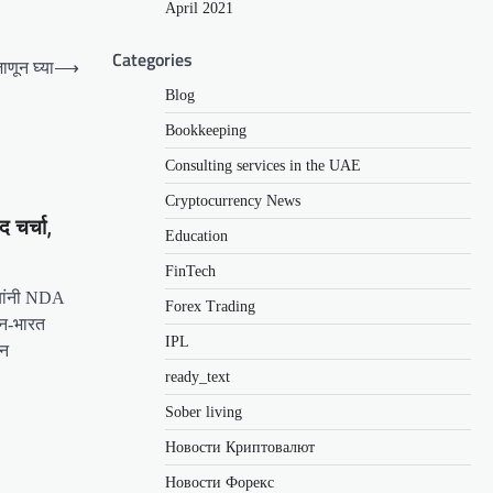
April 2021
Categories
ाणून घ्या
⟶
Blog
Bookkeeping
Consulting services in the UAE
Cryptocurrency News
 चर्चा,
Education
FinTech
 यांनी NDA
Forex Trading
न-भारत
IPL
ान
ready_text
Sober living
Новости Криптовалют
Новости Форекс