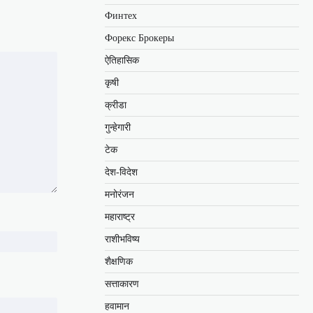
Финтех
Форекс Брокеры
ऐतिहासिक
कृषी
क्रीडा
गुन्हेगारी
टेक
देश-विदेश
मनोरंजन
महाराष्ट्र
राशीभविष्य
शैक्षणिक
सत्ताकारण
हवामान