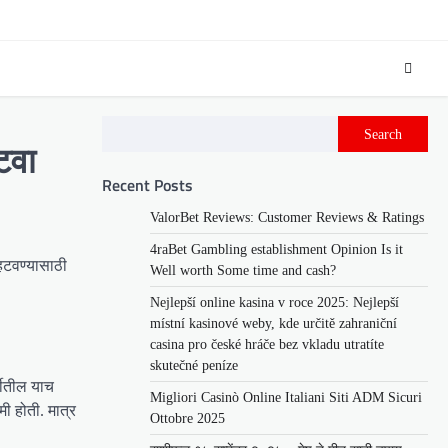
Search
टवा
Recent Posts
ValorBet Reviews: Customer Reviews & Ratings
4raBet Gambling establishment Opinion Is it
हटवण्यासाठी
Well worth Some time and cash?
Nejlepší online kasina v roce 2025: Nejlepší
místní kasinové weby, kde určitě zahraniční
casina pro české hráče bez vkladu utratíte
skutečné peníze
्डीतील याच
Migliori Casinò Online Italiani Siti ADM Sicuri
मी होती. मात्र
Ottobre 2025