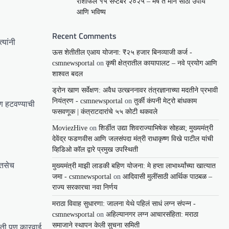
राशीफल १५ सप्टेंबर २०२५ – मेष ते मीन साठी उपाय
आणि भविष्य
Recent Comments
यांनी
ऊस शेतीतील एआय योजना: ₹२५ हजार बिनव्याजी कर्ज -
csmnewsportal
on
कृषी क्षेत्रातील कायापालट – नवे प्रयोग आणि
शाश्वत बदल
ड्रोन खाण सर्वेक्षण: अवैध उत्खननावर तंत्रज्ञानाच्या मदतीने प्रभावी
नियंत्रण - csmnewsportal
on
तुर्की कंपनी मेट्रो बांधकाम
ण हटवण्याची
फसवणूक | कंत्राटदारांचे ५५ कोटी थकवले
MoviezHive
on
शिर्डीत उद्या शिवराज्याभिषेक सोहळा; मुख्यमंत्री
देवेंद्र फडणवीस आणि जलसंपदा मंत्री राधाकृष्ण विखे पाटील यांची
व्हिडिओ कॉल द्वारे प्रमुख उपस्थिती
 तसेच
मुख्यमंत्री माझी लाडकी बहिण योजना: मे हप्ता लाभार्थ्यांच्या खात्यात
जमा - csmnewsportal
on
आदिवासी मुलींसाठी आर्थिक पाठबळ –
राज्य सरकारचा नवा निर्णय
मराठा विवाह सुधारणा: जालना येथे पहिलं साधं लग्न संपन्न -
csmnewsportal
on
अहिल्यानगर लग्न आचारसंहिता: मराठा
समाजाने स्थापन केली सुचना समिती
होती पण कारवाई