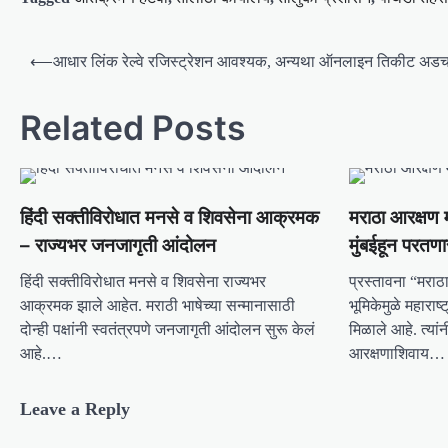
P
⟵
आधार लिंक रेल्वे रजिस्ट्रेशन आवश्यक, अन्यथा ऑनलाइन तिकीट अड
o
s
Related Posts
t
n
a
हिंदी सक्तीविरोधात मनसे व शिवसेना आक्रमक
मराठा आरक्षण 
v
– राज्यभर जनजागृती आंदोलन
मुंबईहून परतण
i
हिंदी सक्तीविरोधात मनसे व शिवसेना राज्यभर
प्रस्तावना “मराठा
g
आक्रमक झाले आहेत. मराठी भाषेच्या सन्मानासाठी
भूमिकेमुळे महारा
a
दोन्ही पक्षांनी स्वतंत्रपणे जनजागृती आंदोलन सुरू केलं
मिळाले आहे. त्यां
आहे.…
आरक्षणाशिवाय…
t
i
Leave a Reply
o