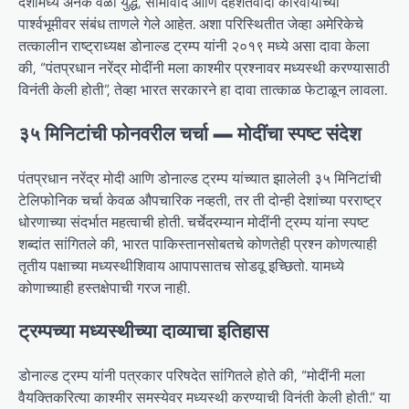
देशांमध्ये अनेक वेळा युद्ध, सीमावाद आणि दहशतवादी कारवायांच्या
पार्श्वभूमीवर संबंध ताणले गेले आहेत. अशा परिस्थितीत जेव्हा अमेरिकेचे
तत्कालीन राष्ट्राध्यक्ष डोनाल्ड ट्रम्प यांनी २०१९ मध्ये असा दावा केला
की, “पंतप्रधान नरेंद्र मोदींनी मला काश्मीर प्रश्नावर मध्यस्थी करण्यासाठी
विनंती केली होती”, तेव्हा भारत सरकारने हा दावा तात्काळ फेटाळून लावला.
३५ मिनिटांची फोनवरील चर्चा — मोदींचा स्पष्ट संदेश
पंतप्रधान नरेंद्र मोदी आणि डोनाल्ड ट्रम्प यांच्यात झालेली ३५ मिनिटांची
टेलिफोनिक चर्चा केवळ औपचारिक नव्हती, तर ती दोन्ही देशांच्या परराष्ट्र
धोरणाच्या संदर्भात महत्वाची होती. चर्चेदरम्यान मोदींनी ट्रम्प यांना स्पष्ट
शब्दांत सांगितले की, भारत पाकिस्तानसोबतचे कोणतेही प्रश्न कोणत्याही
तृतीय पक्षाच्या मध्यस्थीशिवाय आपापसातच सोडवू इच्छितो. यामध्ये
कोणाच्याही हस्तक्षेपाची गरज नाही.
ट्रम्पच्या मध्यस्थीच्या दाव्याचा इतिहास
डोनाल्ड ट्रम्प यांनी पत्रकार परिषदेत सांगितले होते की, “मोदींनी मला
वैयक्तिकरित्या काश्मीर समस्येवर मध्यस्थी करण्याची विनंती केली होती.” या