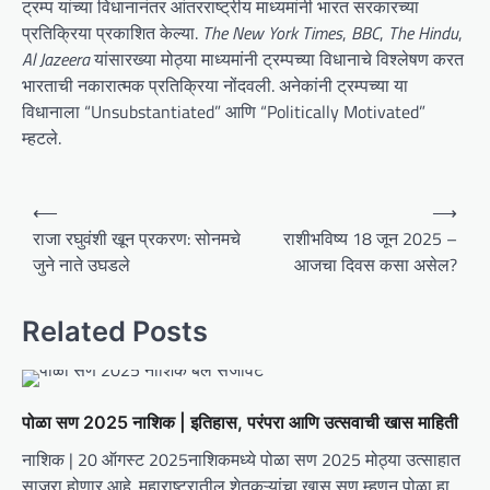
ट्रम्प यांच्या विधानानंतर आंतरराष्ट्रीय माध्यमांनी भारत सरकारच्या
प्रतिक्रिया प्रकाशित केल्या.
The New York Times
,
BBC
,
The Hindu
,
Al Jazeera
यांसारख्या मोठ्या माध्यमांनी ट्रम्पच्या विधानाचे विश्लेषण करत
भारताची नकारात्मक प्रतिक्रिया नोंदवली. अनेकांनी ट्रम्पच्या या
विधानाला “Unsubstantiated” आणि “Politically Motivated”
म्हटले.
P
⟵
⟶
o
राजा रघुवंशी खून प्रकरण: सोनमचे
राशीभविष्य 18 जून 2025 –
जुने नाते उघडले
आजचा दिवस कसा असेल?
s
t
Related Posts
n
a
v
पोळा सण 2025 नाशिक | इतिहास, परंपरा आणि उत्सवाची खास माहिती
i
नाशिक | 20 ऑगस्ट 2025नाशिकमध्ये पोळा सण 2025 मोठ्या उत्साहात
g
साजरा होणार आहे. महाराष्ट्रातील शेतकऱ्यांचा खास सण म्हणून पोळा हा…