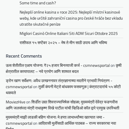
Some time and cash?
Nejlepší online kasina v roce 2025: Nejlepší místní kasinové
weby, kde určitě zahraniční casina pro české hráče bez vkladu
utratíte skutečné peníze
Migliori Casinò Online Italiani Siti ADM Sicuri Ottobre 2025
राशीफल १५ सप्टेंबर २०२५ – मेष ते मीन साठी उपाय आणि भविष्य
Recent Comments
ऊस शेतीतील एआय योजना: ₹२५ हजार बिनव्याजी कर्ज - csmnewsportal
on
कृषी
क्षेत्रातील कायापालट – नवे प्रयोग आणि शाश्वत बदल
ड्रोन खाण सर्वेक्षण: अवैध उत्खननावर तंत्रज्ञानाच्या मदतीने प्रभावी नियंत्रण -
csmnewsportal
on
तुर्की कंपनी मेट्रो बांधकाम फसवणूक | कंत्राटदारांचे ५५ कोटी
थकवले
MoviezHive
on
शिर्डीत उद्या शिवराज्याभिषेक सोहळा; मुख्यमंत्री देवेंद्र फडणवीस
आणि जलसंपदा मंत्री राधाकृष्ण विखे पाटील यांची व्हिडिओ कॉल द्वारे प्रमुख उपस्थिती
मुख्यमंत्री माझी लाडकी बहिण योजना: मे हप्ता लाभार्थ्यांच्या खात्यात जमा -
csmnewsportal
on
आदिवासी मुलींसाठी आर्थिक पाठबळ – राज्य सरकारचा नवा