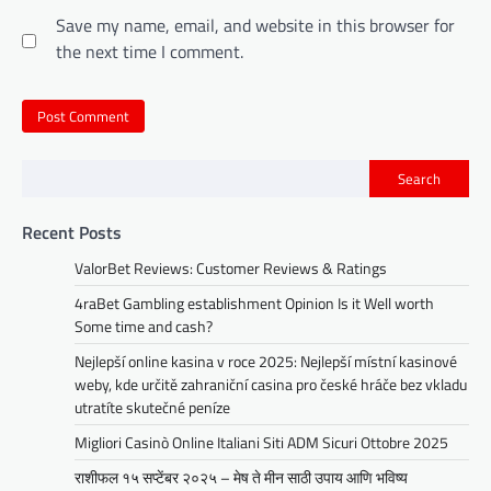
Save my name, email, and website in this browser for
the next time I comment.
Search
Recent Posts
ValorBet Reviews: Customer Reviews & Ratings
4raBet Gambling establishment Opinion Is it Well worth
Some time and cash?
Nejlepší online kasina v roce 2025: Nejlepší místní kasinové
weby, kde určitě zahraniční casina pro české hráče bez vkladu
utratíte skutečné peníze
Migliori Casinò Online Italiani Siti ADM Sicuri Ottobre 2025
राशीफल १५ सप्टेंबर २०२५ – मेष ते मीन साठी उपाय आणि भविष्य