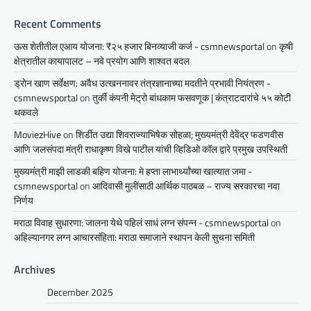
Recent Comments
ऊस शेतीतील एआय योजना: ₹२५ हजार बिनव्याजी कर्ज - csmnewsportal
on
कृषी
क्षेत्रातील कायापालट – नवे प्रयोग आणि शाश्वत बदल
ड्रोन खाण सर्वेक्षण: अवैध उत्खननावर तंत्रज्ञानाच्या मदतीने प्रभावी नियंत्रण -
csmnewsportal
on
तुर्की कंपनी मेट्रो बांधकाम फसवणूक | कंत्राटदारांचे ५५ कोटी
थकवले
MoviezHive
on
शिर्डीत उद्या शिवराज्याभिषेक सोहळा; मुख्यमंत्री देवेंद्र फडणवीस
आणि जलसंपदा मंत्री राधाकृष्ण विखे पाटील यांची व्हिडिओ कॉल द्वारे प्रमुख उपस्थिती
मुख्यमंत्री माझी लाडकी बहिण योजना: मे हप्ता लाभार्थ्यांच्या खात्यात जमा -
csmnewsportal
on
आदिवासी मुलींसाठी आर्थिक पाठबळ – राज्य सरकारचा नवा
निर्णय
मराठा विवाह सुधारणा: जालना येथे पहिलं साधं लग्न संपन्न - csmnewsportal
on
अहिल्यानगर लग्न आचारसंहिता: मराठा समाजाने स्थापन केली सुचना समिती
Archives
December 2025