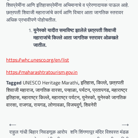
शिवप्रेमींना आणि इतिहासप्रेमींना अभिमानाचे व प्रेरणादायक पाऊल आहे.
छत्रपती शिवाजी महाराजांचे कार्य आणि विचार आता जागतिक स्तरावर
अधिक प्रभावीपणे पोहोचतील.
युनेस्को यादीत समाविष्ट झालेले छत्रपती शिवाजी
महाराजांचे किल्ले आता जागतिक स्तरावर ओळखले
जातील.
https://whc.unesco.org/en/list
https://maharashtratourism.gov.in
Tagged
UNESCO Heritage Marathi
,
इतिहास
,
किल्ले
,
छत्रपती
शिवाजी महाराज
,
जागतिक वारसा
,
पन्हाळा
,
पर्यटन
,
प्रतापगड
,
महाराष्ट्र
इतिहास
,
महाराष्ट्र किल्ले
,
महाराष्ट्र पर्यटन
,
युनेस्को
,
युनेस्को जागतिक
वारसा
,
राजगड
,
रायगड
,
लोणावळा
,
विजयदुर्ग
,
शिवनेरी
P
⟵
⟶
o
राहुल गांधी बिहार निवडणूक आरोप
शनि शिंगणापूर मंदिर विश्वस्त मंडळ