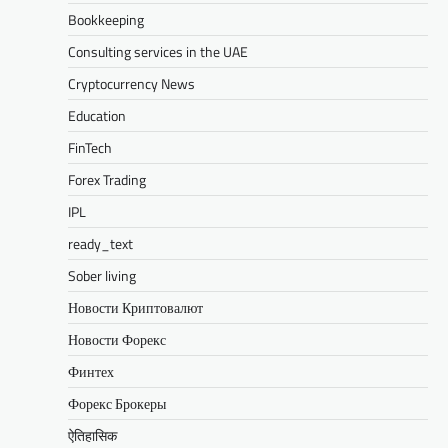
Bookkeeping
Consulting services in the UAE
Cryptocurrency News
Education
FinTech
Forex Trading
IPL
ready_text
Sober living
Новости Криптовалют
Новости Форекс
Финтех
Форекс Брокеры
ऐतिहासिक