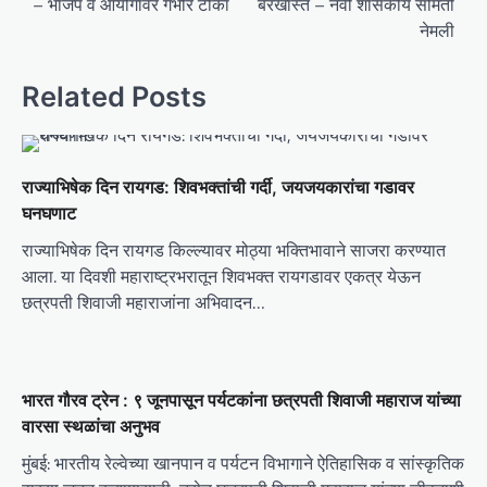
– भाजप व आयोगावर गंभीर टीका
बरखास्त – नवी शासकीय समिती
s
नेमली
t
n
Related Posts
a
v
i
राज्याभिषेक दिन रायगड: शिवभक्तांची गर्दी, जयजयकारांचा गडावर
g
घनघणाट
a
राज्याभिषेक दिन रायगड किल्ल्यावर मोठ्या भक्तिभावाने साजरा करण्यात
t
आला. या दिवशी महाराष्ट्रभरातून शिवभक्त रायगडावर एकत्र येऊन
छत्रपती शिवाजी महाराजांना अभिवादन…
i
o
n
भारत गौरव ट्रेन : ९ जूनपासून पर्यटकांना छत्रपती शिवाजी महाराज यांच्या
वारसा स्थळांचा अनुभव
मुंबई: भारतीय रेल्वेच्या खानपान व पर्यटन विभागाने ऐतिहासिक व सांस्कृतिक