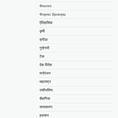
Финтех
Форекс Брокеры
ऐतिहासिक
कृषी
क्रीडा
गुन्हेगारी
टेक
देश-विदेश
मनोरंजन
महाराष्ट्र
राशीभविष्य
शैक्षणिक
सत्ताकारण
हवामान