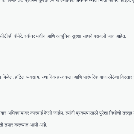
आहे की विमानतळ प्रकल्प पूर्ण झाल्यास स्थानिक अर्थव्यवस्थेला मोठा फायदा होईल. पू
सीसीटीव्ही कॅमेरे, स्कॅनर मशीन आणि आधुनिक सुरक्षा साधने बसवली जात आहेत.
ा मिळेल. हॉटेल व्यवसाय, स्थानिक हस्तकला आणि पारंपरिक बाजारपेठेचा विस्तार हो
ाबदार अधिकाऱ्यांवर कारवाई केली जाईल. त्यांनी प्रकल्पासाठी पुरेशा निधीची तरतूद
समिती तयार करण्यात आली आहे.