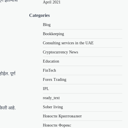
र्ण झाल्यास
April 2021
Categories
Blog
Bookkeeping
Consulting services in the UAE
Cryptocurrency News
Education
FinTech
ईल. पूर्ण
Forex Trading
IPL
ready_text
Sober living
 केली आहे.
Новости Криптовалют
Новости Форекс