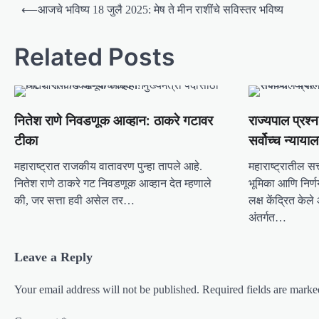
P
⟵
आजचे भविष्य 18 जुलै 2025: मेष ते मीन राशींचे सविस्तर भविष्य
o
s
Related Posts
t
n
a
नितेश राणे निवडणूक आव्हान: ठाकरे गटावर
राज्यपाल प्रश्न
v
टीका
सर्वोच्च न्याया
i
महाराष्ट्रात राजकीय वातावरण पुन्हा तापले आहे.
महाराष्ट्रातील सत
g
नितेश राणे ठाकरे गट निवडणूक आव्हान देत म्हणाले
भूमिका आणि निर्णय
की, जर सत्ता हवी असेल तर…
लक्ष केंद्रित के
a
अंतर्गत…
t
i
Leave a Reply
o
n
Your email address will not be published.
Required fields are mark