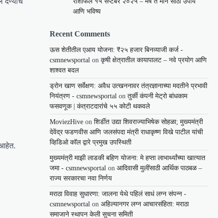
देण्याचे
राशीफल १५ सप्टेंबर २०२५ – मेष ते मीन साठी उपाय
आणि भविष्य
Recent Comments
ऊस शेतीतील एआय योजना: ₹२५ हजार बिनव्याजी कर्ज -
csmnewsportal
on
कृषी क्षेत्रातील कायापालट – नवे प्रयोग आणि
शाश्वत बदल
ड्रोन खाण सर्वेक्षण: अवैध उत्खननावर तंत्रज्ञानाच्या मदतीने प्रभावी
नियंत्रण - csmnewsportal
on
तुर्की कंपनी मेट्रो बांधकाम
फसवणूक | कंत्राटदारांचे ५५ कोटी थकवले
MoviezHive
on
शिर्डीत उद्या शिवराज्याभिषेक सोहळा; मुख्यमंत्री
देवेंद्र फडणवीस आणि जलसंपदा मंत्री राधाकृष्ण विखे पाटील यांची
व्हिडिओ कॉल द्वारे प्रमुख उपस्थिती
 आहेत.
मुख्यमंत्री माझी लाडकी बहिण योजना: मे हप्ता लाभार्थ्यांच्या खात्यात
जमा - csmnewsportal
on
आदिवासी मुलींसाठी आर्थिक पाठबळ –
राज्य सरकारचा नवा निर्णय
मराठा विवाह सुधारणा: जालना येथे पहिलं साधं लग्न संपन्न -
csmnewsportal
on
अहिल्यानगर लग्न आचारसंहिता: मराठा
समाजाने स्थापन केली सुचना समिती