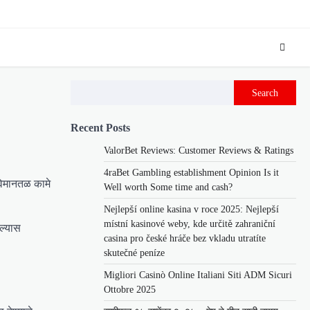
Search
Recent Posts
ValorBet Reviews: Customer Reviews & Ratings
4raBet Gambling establishment Opinion Is it
 विमानतळ कामे
Well worth Some time and cash?
Nejlepší online kasina v roce 2025: Nejlepší
místní kasinové weby, kde určitě zahraniční
ाल्यास
casina pro české hráče bez vkladu utratíte
skutečné peníze
Migliori Casinò Online Italiani Siti ADM Sicuri
Ottobre 2025