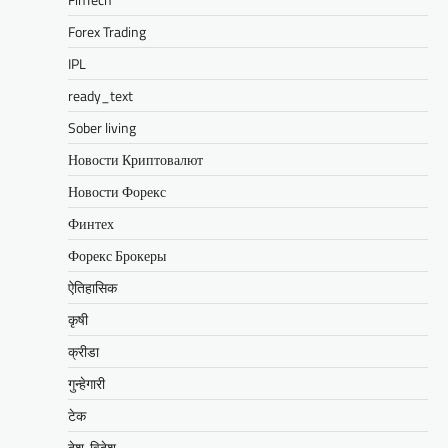
Forex Trading
IPL
ready_text
Sober living
Новости Криптовалют
Новости Форекс
Финтех
Форекс Брокеры
ऐतिहासिक
कृषी
क्रीडा
गुन्हेगारी
टेक
देश-विदेश