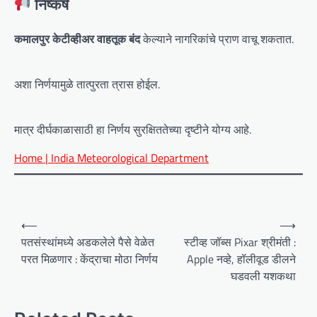
निष्कर्ष
कमालपुर केटीव्हीअर वाहतूक बंद
केल्याने नागरिकांचे प्राण वाचू शकतात.
अशा निर्णयामुळे तात्पुरता त्रास होईल.
मात्र दीर्घकाळासाठी हा निर्णय सुरक्षिततेच्या दृष्टीने योग्य आहे.
Home | India Meteorological Department
P
⟵
⟶
o
पतसंस्थांमध्ये अडकलेले पैसे वेळेत
स्टीव्ह जॉब्स Pixar श्रीमंती :
परत मिळणार : केंद्राचा मोठा निर्णय
Apple नव्हे, हॉलीवूड डीलने
s
घडवली यशकथा
t
n