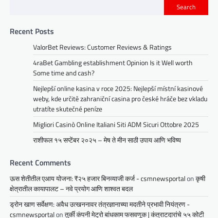
Search
Recent Posts
ValorBet Reviews: Customer Reviews & Ratings
4raBet Gambling establishment Opinion Is it Well worth
Some time and cash?
Nejlepší online kasina v roce 2025: Nejlepší místní kasinové
weby, kde určitě zahraniční casina pro české hráče bez vkladu
utratíte skutečné peníze
Migliori Casinò Online Italiani Siti ADM Sicuri Ottobre 2025
राशीफल १५ सप्टेंबर २०२५ – मेष ते मीन साठी उपाय आणि भविष्य
Recent Comments
ऊस शेतीतील एआय योजना: ₹२५ हजार बिनव्याजी कर्ज - csmnewsportal
on
कृषी
क्षेत्रातील कायापालट – नवे प्रयोग आणि शाश्वत बदल
ड्रोन खाण सर्वेक्षण: अवैध उत्खननावर तंत्रज्ञानाच्या मदतीने प्रभावी नियंत्रण -
csmnewsportal
on
तुर्की कंपनी मेट्रो बांधकाम फसवणूक | कंत्राटदारांचे ५५ कोटी