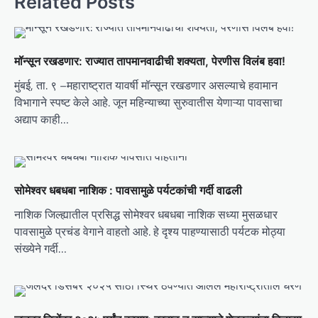
Related Posts
a
v
i
मॉन्सून रखडणार: राज्यात तापमानवाढीची शक्यता, पेरणीस विलंब हवा!
g
मुंबई, ता. ९ –महाराष्ट्रात यावर्षी मॉन्सून रखडणार असल्याचे हवामान
a
विभागाने स्पष्ट केले आहे. जून महिन्याच्या सुरुवातीस येणाऱ्या पावसाचा
t
अद्याप काही…
i
o
n
सोमेश्वर धबधबा नाशिक : पावसामुळे पर्यटकांची गर्दी वाढली
नाशिक जिल्ह्यातील प्रसिद्ध सोमेश्वर धबधबा नाशिक सध्या मुसळधार
पावसामुळे प्रचंड वेगाने वाहतो आहे. हे दृश्य पाहण्यासाठी पर्यटक मोठ्या
संख्येने गर्दी…