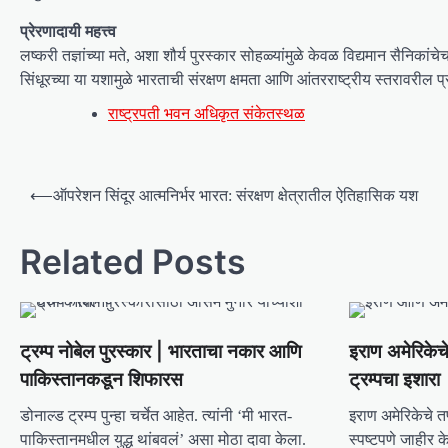
प्रेरणादायी महत्त्व
लष्करी तज्ञांच्या मते, अशा शौर्य पुरस्कार सोहळ्यांमुळे केवळ विद्यमान सैन
सिंधूरच्या या यशामुळे भारताची संरक्षण क्षमता आणि आंतरराष्ट्रीय स्तरावर
राष्ट्रपती भवन अधिकृत संकेतस्थळ
P
⟵
ऑपरेशन सिंदूर आत्मनिर्भर भारत: संरक्षण क्षेत्रातील ऐतिहासिक यश
o
s
Related Posts
t
n
a
ट्रम्प नोबेल पुरस्कार | भारताचा नकार आणि
इराण अमेरिकेच
v
पाकिस्तानकडून शिफारस
ट्रम्पचा इशारा
i
डोनाल्ड ट्रम्प पुन्हा चर्चेत आहेत. त्यांनी ‘मी भारत-
इराण अमेरिकेचे 
g
पाकिस्तानमधील युद्ध थांबवलं’ असा मोठा दावा केला.
स्पष्टपणे जाहीर 