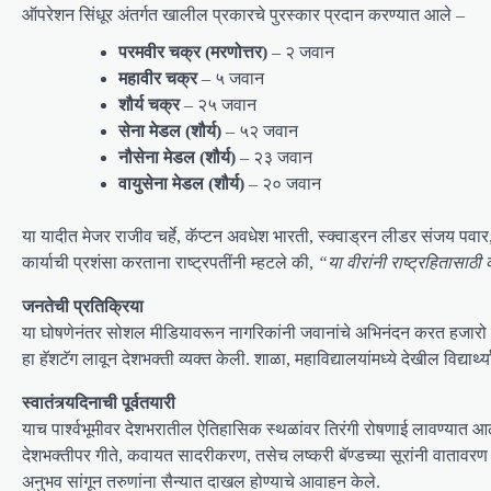
ऑपरेशन सिंधूर अंतर्गत खालील प्रकारचे पुरस्कार प्रदान करण्यात आले –
परमवीर चक्र (मरणोत्तर)
– २ जवान
महावीर चक्र
– ५ जवान
शौर्य चक्र
– २५ जवान
सेना मेडल (शौर्य)
– ५२ जवान
नौसेना मेडल (शौर्य)
– २३ जवान
वायुसेना मेडल (शौर्य)
– २० जवान
या यादीत मेजर राजीव चर्हे, कॅप्टन अवधेश भारती, स्क्वाड्रन लीडर संजय पवार,
कार्याची प्रशंसा करताना राष्ट्रपतींनी म्हटले की,
“या वीरांनी राष्ट्रहितासाठी
जनतेची प्रतिक्रिया
या घोषणेनंतर सोशल मीडियावरून नागरिकांनी जवानांचे अभिनंदन करत हजारो 
हा हॅशटॅग लावून देशभक्ती व्यक्त केली. शाळा, महाविद्यालयांमध्ये देखील विद्यार्थ
स्वातंत्र्यदिनाची पूर्वतयारी
याच पार्श्वभूमीवर देशभरातील ऐतिहासिक स्थळांवर तिरंगी रोषणाई लावण्यात आ
देशभक्तीपर गीते, कवायत सादरीकरण, तसेच लष्करी बॅण्डच्या सूरांनी वातावरण
अनुभव सांगून तरुणांना सैन्यात दाखल होण्याचे आवाहन केले.