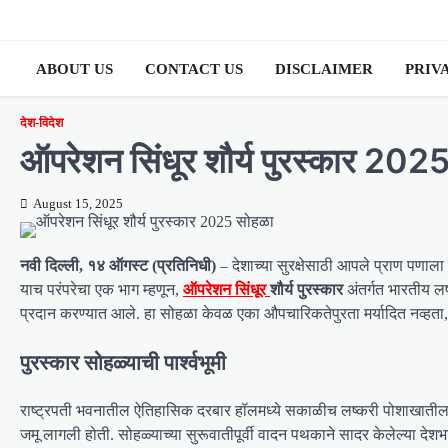
Skip
to
content
ABOUT US
CONTACT US
DISCLAIMER
PRIV
देश-विदेश
ऑपरेशन सिंधूर शौर्य पुरस्कार 2025
August 15, 2025
नवी दिल्ली, १४ ऑगस्ट (प्रतिनिधी)
– देशाच्या सुरक्षेसाठी आपले प्राण पणाला
याच परंपरेचा एक भाग म्हणून,
ऑपरेशन सिंधूर
शौर्य पुरस्कार
अंतर्गत भारतीय लष
प्रदान करण्यात आले. हा सोहळा केवळ एका औपचारिकतेपुरता मर्यादित नव्हता, 
पुरस्कार सोहळ्याची पार्श्वभूमी
राष्ट्रपती भवनातील ऐतिहासिक दरबार हॉलमध्ये सकाळीच लष्करी पोशाखातील अधिक
जमू लागली होती. सोहळ्याच्या सुरूवातीपूर्वी वादन पथकाने सादर केलेल्या देश