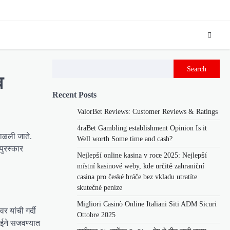
Search
व
Recent Posts
ValorBet Reviews: Customer Reviews & Ratings
4raBet Gambling establishment Opinion Is it
पाळली जाते.
Well worth Some time and cash?
पुरस्कार
Nejlepší online kasina v roce 2025: Nejlepší
místní kasinové weby, kde určitě zahraniční
casina pro české hráče bez vkladu utratíte
skutečné peníze
Migliori Casinò Online Italiani Siti ADM Sicuri
 यांची गर्दी
Ottobre 2025
णाईने सजवण्यात