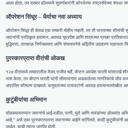
आला होता, तर दरबार हॉलमध्ये सुवर्णाक्षरांनी कोरलेल्या राष्ट्रसेवेच्या शपथा
ऑपरेशन सिंधूर – धैर्याचा नवा अध्याय
ऑपरेशन सिंधूर ही केवळ एक लष्करी मोहीम नव्हती, तर ती भारताच्या सीमांची सुर
जवानांनी प्रतिकूल हवामान, अवघड भूप्रदेश आणि शत्रूंच्या प्रखर प्रतिकाराल
बुद्धिमत्ता, तात्काळ निर्णयक्षमता आणि संघभावनेचे अद्वितीय उदाहरण पाहायला म
पुरस्कारप्राप्त वीरांची ओळख
१२७ वीरांमध्ये लष्करातील मेजर राजीव चर्हे, कॅप्टन अवधेश भारती यांसारखे शौर्य
नाश केला, तर कॅप्टन भारती यांनी सीमाभागात अडकलेल्या नागरिकांचे जीव वाच
अप्रतिम कौशल्य दाखवले. वायुदलाच्या पायलटांनी अवघड हवामानातदेखील आपल
कुटुंबीयांचा अभिमान
सोहळ्यादरम्यान जवानांचे आई-वडील, पत्नी, मुले आणि भावंडांच्या डोळ्यांत अ
आहे,” असे एका पुरस्कारप्राप्त जवानाच्या आईने सांगितले. काही कुटुंबीयांनी आपल
जाईल, याची त्यांना जाणीव होती.