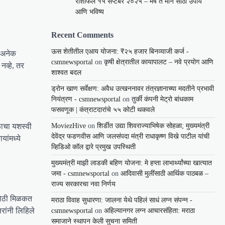
राशीफल १५ सप्टेंबर २०२५ – मेष ते मीन साठी उपाय
आणि भविष्य
Recent Comments
ऊस शेतीतील एआय योजना: ₹२५ हजार बिनव्याजी कर्ज -
, अनेक
csmnewsportal
on
कृषी क्षेत्रातील कायापालट – नवे प्रयोग आणि
व्हे, तर
शाश्वत बदल
ड्रोन खाण सर्वेक्षण: अवैध उत्खननावर तंत्रज्ञानाच्या मदतीने प्रभावी
नियंत्रण - csmnewsportal
on
तुर्की कंपनी मेट्रो बांधकाम
फसवणूक | कंत्राटदारांचे ५५ कोटी थकवले
तळाचा यशस्वी
MoviezHive
on
शिर्डीत उद्या शिवराज्याभिषेक सोहळा; मुख्यमंत्री
देवेंद्र फडणवीस आणि जलसंपदा मंत्री राधाकृष्ण विखे पाटील यांची
ांमध्ये
व्हिडिओ कॉल द्वारे प्रमुख उपस्थिती
मुख्यमंत्री माझी लाडकी बहिण योजना: मे हप्ता लाभार्थ्यांच्या खात्यात
जमा - csmnewsportal
on
आदिवासी मुलींसाठी आर्थिक पाठबळ –
राज्य सरकारचा नवा निर्णय
 मोठी मिळकत
मराठा विवाह सुधारणा: जालना येथे पहिलं साधं लग्न संपन्न -
षरांनी लिहिले
csmnewsportal
on
अहिल्यानगर लग्न आचारसंहिता: मराठा
समाजाने स्थापन केली सुचना समिती