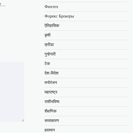
कार…
Финтех
Форекс Брокеры
ऐतिहासिक
कृषी
क्रीडा
गुन्हेगारी
टेक
देश-विदेश
मनोरंजन
महाराष्ट्र
राशीभविष्य
शैक्षणिक
सत्ताकारण
हवामान